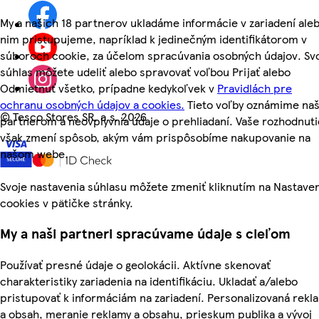
My a našich 18 partnerov ukladáme informácie v zariadení aleb
nim pristupujeme, napríklad k jedinečným identifikátorom v
súboroch cookie, za účelom spracúvania osobných údajov. Sv
súhlas môžete udeliť alebo spravovať voľbou Prijať alebo
Odmietnuť všetko, prípadne kedykoľvek v
Pravidlách pre
ochranu osobných údajov a cookies.
Tieto voľby oznámime na
©
Tesco Stores SR, a.s. 2026
partnerom a neovplyvnia údaje o prehliadaní. Vaše rozhodnuti
však zmení spôsob, akým vám prispôsobíme nakupovanie na
našom webe.
Svoje nastavenia súhlasu môžete zmeniť kliknutím na Nastave
cookies v pätičke stránky.
My a naši partneri spracúvame údaje s cieľom
Používať presné údaje o geolokácii. Aktívne skenovať
charakteristiky zariadenia na identifikáciu. Ukladať a/alebo
pristupovať k informáciám na zariadení. Personalizovaná rekl
a obsah, meranie reklamy a obsahu, prieskum publika a vývoj