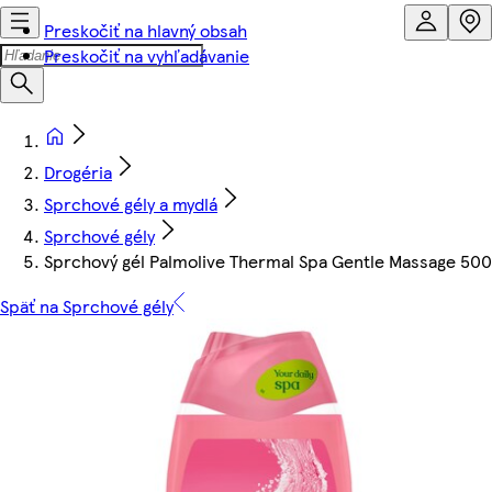
Preskočiť na hlavný obsah
Preskočiť na vyhľadávanie
Drogéria
Sprchové gély a mydlá
Sprchové gély
Sprchový gél Palmolive Thermal Spa Gentle Massage 500
Späť na Sprchové gély