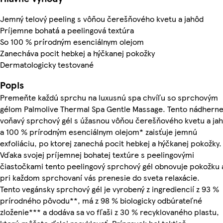
Jemný telový peeling s vôňou čerešňového kvetu a jahôd
Príjemne bohatá a peelingová textúra
So 100 % prírodným esenciálnym olejom
Zanecháva pocit hebkej a hýčkanej pokožky
Dermatologicky testované
Popis
Premeňte každú sprchu na luxusnú spa chvíľu so sprchovým
gélom Palmolive Thermal Spa Gentle Massage. Tento nádhern
voňavý sprchový gél s úžasnou vôňou čerešňového kvetu a ja
a 100 % prírodným esenciálnym olejom* zaisťuje jemnú
exfoliáciu, po ktorej zanechá pocit hebkej a hýčkanej pokožky.
Vďaka svojej príjemnej bohatej textúre s peelingovými
čiastočkami tento peelingový sprchový gél obnovuje pokožku 
pri každom sprchovaní vás prenesie do sveta relaxácie.
Tento vegánsky sprchový gél je vyrobený z ingrediencií z 93 %
prírodného pôvodu**, má z 98 % biologicky odbúrateľné
zloženie*** a dodáva sa vo fľaši z 30 % recyklovaného plastu,