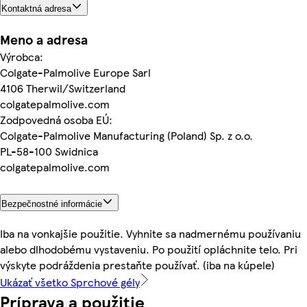
Kontaktná adresa
Meno a adresa
Výrobca:
Colgate-Palmolive Europe Sarl
4106 Therwil/Switzerland
colgatepalmolive.com
Zodpovedná osoba EÚ:
Colgate-Palmolive Manufacturing (Poland) Sp. z o.o.
PL-58-100 Swidnica
colgatepalmolive.com
Bezpečnostné informácie
Iba na vonkajšie použitie. Vyhnite sa nadmernému používaniu
alebo dlhodobému vystaveniu. Po použití opláchnite telo. Pri
výskyte podráždenia prestaňte používať. (iba na kúpele)
Ukázať všetko Sprchové gély
Príprava a použitie