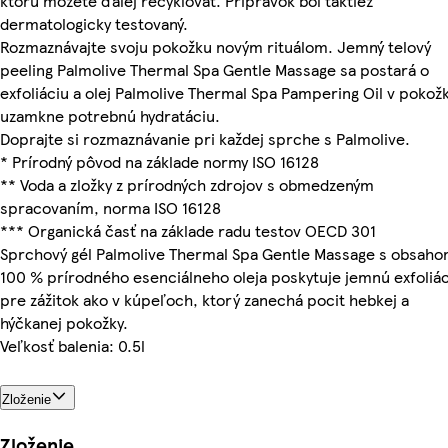
ktorú môžete ďalej recyklovať. Prípravok bol taktiež
dermatologicky testovaný.
Rozmaznávajte svoju pokožku novým rituálom. Jemný telový
peeling Palmolive Thermal Spa Gentle Massage sa postará o
exfoliáciu a olej Palmolive Thermal Spa Pampering Oil v pokož
uzamkne potrebnú hydratáciu.
Doprajte si rozmaznávanie pri každej sprche s Palmolive.
* Prírodný pôvod na základe normy ISO 16128
** Voda a zložky z prírodných zdrojov s obmedzeným
spracovaním, norma ISO 16128
*** Organická časť na základe radu testov OECD 301
Sprchový gél Palmolive Thermal Spa Gentle Massage s obsah
100 % prírodného esenciálneho oleja poskytuje jemnú exfoliá
pre zážitok ako v kúpeľoch, ktorý zanechá pocit hebkej a
hýčkanej pokožky.
Veľkosť balenia: 0.5l
Zloženie
Zloženie