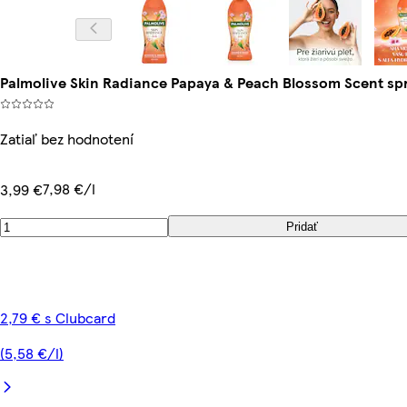
Palmolive Skin Radiance Papaya & Peach Blossom Scent sp
Zatiaľ bez hodnotení
7,98 €/l
3,99 €
Pridať
2,79 € s Clubcard
(5,58 €/l)