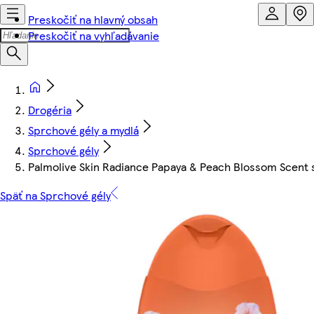
Preskočiť na hlavný obsah
Preskočiť na vyhľadávanie
Drogéria
Sprchové gély a mydlá
Sprchové gély
Palmolive Skin Radiance Papaya & Peach Blossom Scent 
Späť na Sprchové gély