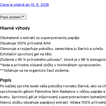
Cena je platná do 10. 8. 2026
Popis produktu
Hlavné výhody
Obohatené o extrakt zo superpotraviny papáje
Obsahuje 100% prírodné AHA
Obnovuje a rozjasňuje pokožku, zanecháva ju žiarivú a sviežu
Exfoliační sprchový gel na tělo
Zloženie z 95 % prírodného pôvodu*, ktoré je z 98 % biologic
*Voda a prírodne získané zložky s minimálnym spracovaním.
**Vzťahuje sa na organickú časť zloženia.
Popis
Po každej sprche bude vaša pokožka rovnako žiarivá, ako sa cí
sprchovacím gélom Palmolive Skin Radiance s vôňou papáje 
kvetu. Sprchový gél je inšpirovaný superpotravinami bohatými 
hlavnú zložku obsahuje papájový extrakt. Vďaka 100% prírodn