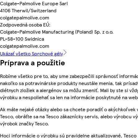
Colgate-Palmolive Europe Sarl
4106 Therwil/Switzerland
colgatepalmolive.com
Zodpovedná osoba EÚ:
Colgate-Palmolive Manufacturing (Poland) Sp. z o.o.
PL-58-100 Swidnica
colgatepalmolive.com
Ukázať všetko Sprchové gély
Príprava a použitie
Robíme všetko pre to, aby sme zabezpečili správnosť informác
nakoľko sa potravinárske produkty neustále menia, tak prísady
diétnych zložiek a alergénov sa môžu zmeniť. Mali by ste si vžd
výrobku a nespoliehať sa len na informácie poskytnuté na we
Ak máte nejaké otázky alebo sa chcete poradiť o akýchkoľvek
Tesco, obráťte sa na Tesco zákaznícky servis, alebo výrobcu vý
výrobok značky Tesco.
Hoci informácie o výrobku sú pravidelne aktualizované, Tesc