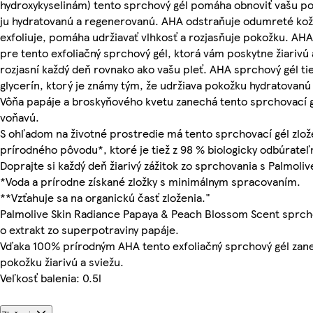
hydroxykyselinám) tento sprchový gél pomáha obnoviť vašu p
ju hydratovanú a regenerovanú. AHA odstraňuje odumreté ko
exfoliuje, pomáha udržiavať vlhkosť a rozjasňuje pokožku. AHA
pre tento exfoliačný sprchový gél, ktorá vám poskytne žiarivú
rozjasní každý deň rovnako ako vašu pleť. AHA sprchový gél ti
glycerín, ktorý je známy tým, že udržiava pokožku hydratovan
Vôňa papáje a broskyňového kvetu zanechá tento sprchovací 
voňavú.
S ohľadom na životné prostredie má tento sprchovací gél zlož
prírodného pôvodu*, ktoré je tiež z 98 % biologicky odbúrateľ
Doprajte si každý deň žiarivý zážitok zo sprchovania s Palmoliv
*Voda a prírodne získané zložky s minimálnym spracovaním.
**Vzťahuje sa na organickú časť zloženia."
Palmolive Skin Radiance Papaya & Peach Blossom Scent sprcho
o extrakt zo superpotraviny papáje.
Vďaka 100% prírodným AHA tento exfoliačný sprchový gél zan
pokožku žiarivú a sviežu.
Veľkosť balenia: 0.5l