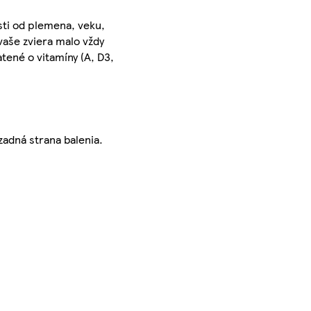
osti od plemena, veku,
vaše zviera malo vždy
tené o vitamíny (A, D3,
zadná strana balenia.