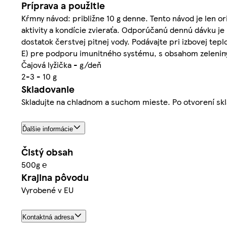
Príprava a použitie
Kŕmny návod: približne 10 g denne. Tento návod je len ori
aktivity a kondície zvieraťa. Odporúčanú dennú dávku je 
dostatok čerstvej pitnej vody. Podávajte pri izbovej te
E) pre podporu imunitného systému, s obsahom zeleniny
Čajová lyžička - g/deň
2-3 - 10 g
Skladovanie
Skladujte na chladnom a suchom mieste. Po otvorení skla
Ďalšie informácie
Čistý obsah
500g ℮
Krajina pôvodu
Vyrobené v EU
Kontaktná adresa