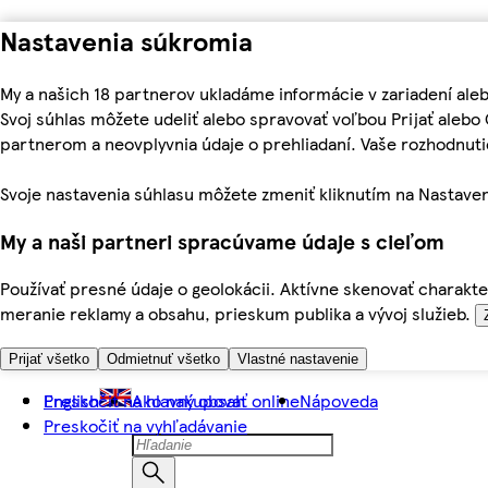
Nastavenia súkromia
My a našich 18 partnerov ukladáme informácie v zariadení ale
Svoj súhlas môžete udeliť alebo spravovať voľbou Prijať aleb
partnerom a neovplyvnia údaje o prehliadaní. Vaše rozhodnu
Svoje nastavenia súhlasu môžete zmeniť kliknutím na Nastaven
My a naši partneri spracúvame údaje s cieľom
Používať presné údaje o geolokácii. Aktívne skenovať charakter
meranie reklamy a obsahu, prieskum publika a vývoj služieb.
Prijať všetko
Odmietnuť všetko
Vlastné nastavenie
Preskočiť na hlavný obsah
English
Ako nakupovať online
Nápoveda
Preskočiť na vyhľadávanie