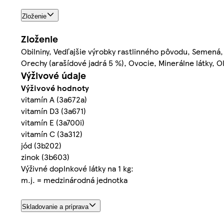
Zloženie
Zloženie
Obilniny, Vedľajšie výrobky rastlinného pôvodu, Semená
Orechy (arašídové jadrá 5 %), Ovocie, Minerálne látky, Ol
Výživové údaje
Výživové hodnoty
vitamín A (3a672a)
vitamín D3 (3a671)
vitamín E (3a700i)
vitamín C (3a312)
jód (3b202)
zinok (3b603)
Výživné doplnkové látky na 1 kg:
m.j. = medzinárodná jednotka
Skladovanie a príprava