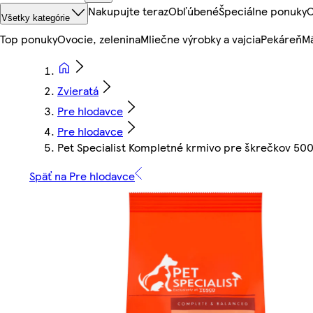
Nakupujte teraz
Obľúbené
Špeciálne ponuky
O
Všetky kategórie
Top ponuky
Ovocie, zelenina
Mliečne výrobky a vajcia
Pekáreň
Mä
Zvieratá
Pre hlodavce
Pre hlodavce
Pet Specialist Kompletné krmivo pre škrečkov 500
Späť na Pre hlodavce