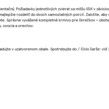
entačný. Požiadavky jednotlivých zvierat sa môžu líšiť v závisl
najlepšie rozdeliť do dvoch samostatných porcií. Zaistite, aby 
plote. Správne vyvážené kompletné krmivo pre škrečkov - oboha
, ovocia a orechov.
dujte v uzatvorenom obale. Spotrebujte do / číslo šarže: viď 