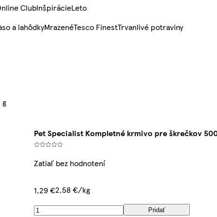
nline Club
Inšpirácie
Leto
so a lahôdky
Mrazené
Tesco Finest
Trvanlivé potraviny
 g
Pet Specialist Kompletné krmivo pre škrečkov 500
Zatiaľ bez hodnotení
2,58 €/kg
1,29 €
Pridať