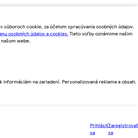
m v súboroch cookie, za účelom spracúvania osobných údajov.
anu osobných údajov a cookies.
Tieto voľby oznámime našim
a našom webe.
ť k informáciám na zariadení. Personalizovaná reklama a obsah,
Prihlásiť
Zaregistrovať
sa
sa