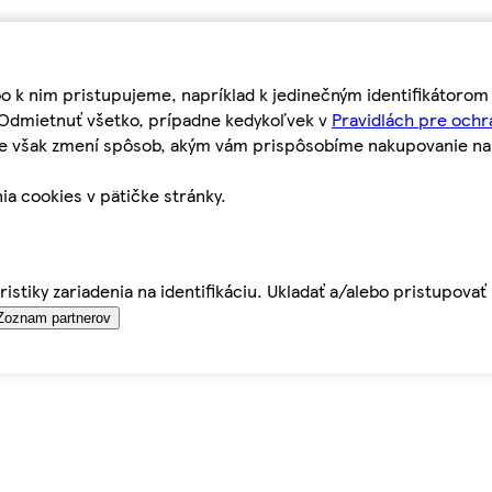
bo k nim pristupujeme, napríklad k jedinečným identifikátoro
o Odmietnuť všetko, prípadne kedykoľvek v
Pravidlách pre ochr
tie však zmení spôsob, akým vám prispôsobíme nakupovanie n
ia cookies v pätičke stránky.
istiky zariadenia na identifikáciu. Ukladať a/alebo pristupova
Zoznam partnerov