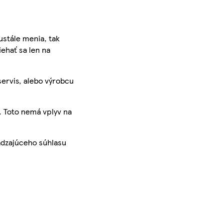
ustále menia, tak
iehať sa len na
servis, alebo výrobcu
. Toto nemá vplyv na
ádzajúceho súhlasu