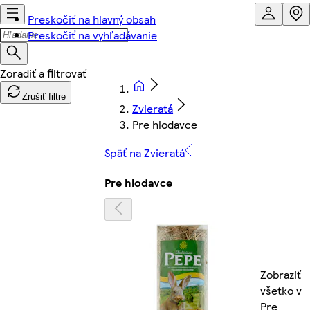
Preskočiť na hlavný obsah
Preskočiť na vyhľadávanie
Zrušiť filtre
Zvieratá
Pre hlodavce
Späť na Zvieratá
Pre hlodavce
Zobraziť
všetko v
Pre