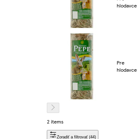
hlodavce
Pre
hlodavce
2 items
Zoradiť a filtrovať (44)