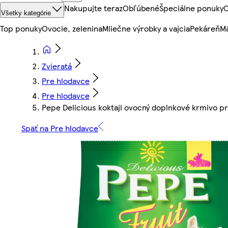
Nakupujte teraz
Obľúbené
Špeciálne ponuky
O
Všetky kategórie
Top ponuky
Ovocie, zelenina
Mliečne výrobky a vajcia
Pekáreň
Mä
Zvieratá
Pre hlodavce
Pre hlodavce
Pepe Delicious koktajl ovocný doplnkové krmivo p
Späť na Pre hlodavce