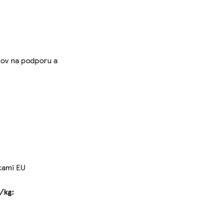
nov na podporu a
tkami EU
/kg: