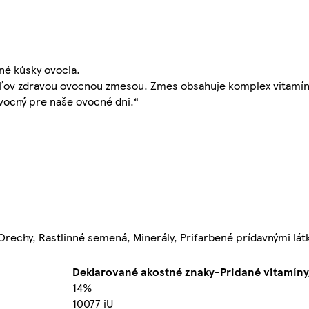
né kúsky ovocia.
ateľov zdravou ovocnou zmesou. Zmes obsahuje komplex vitamí
ovocný pre naše ovocné dni.“
 Orechy, Rastlinné semená, Minerály, Prifarbené prídavnými lá
Deklarované akostné znaky-Pridané vitamíny
14%
10077 iU