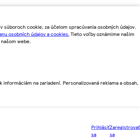
m v súboroch cookie, za účelom spracúvania osobných údajov.
anu osobných údajov a cookies.
Tieto voľby oznámime našim
a našom webe.
ť k informáciám na zariadení. Personalizovaná reklama a obsah,
Prihlásiť
Zaregistrovať
sa
sa