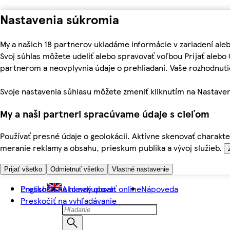
Nastavenia súkromia
My a našich 18 partnerov ukladáme informácie v zariadení ale
Svoj súhlas môžete udeliť alebo spravovať voľbou Prijať aleb
partnerom a neovplyvnia údaje o prehliadaní. Vaše rozhodnu
Svoje nastavenia súhlasu môžete zmeniť kliknutím na Nastaven
My a naši partneri spracúvame údaje s cieľom
Používať presné údaje o geolokácii. Aktívne skenovať charakter
meranie reklamy a obsahu, prieskum publika a vývoj služieb.
Prijať všetko
Odmietnuť všetko
Vlastné nastavenie
Preskočiť na hlavný obsah
English
Ako nakupovať online
Nápoveda
Preskočiť na vyhľadávanie