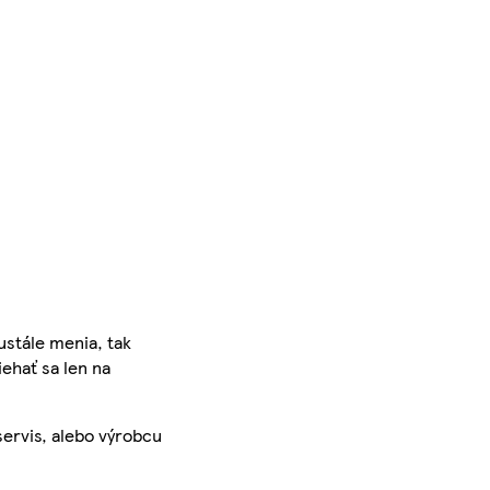
ustále menia, tak
iehať sa len na
servis, alebo výrobcu