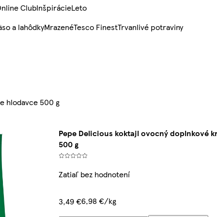
nline Club
Inšpirácie
Leto
so a lahôdky
Mrazené
Tesco Finest
Trvanlivé potraviny
re hlodavce 500 g
Pepe Delicious koktajl ovocný doplnkové k
500 g
Zatiaľ bez hodnotení
6,98 €/kg
3,49 €