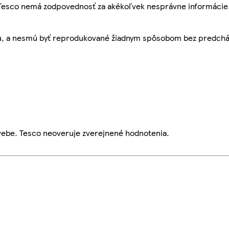
, Tesco nemá zodpovednosť za akékoľvek nesprávne informácie
bu, a nesmú byť reprodukované žiadnym spôsobom bez predch
webe. Tesco neoveruje zverejnené hodnotenia.