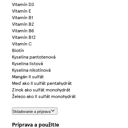
Vitamín D3
Vitamín E
Vitamín B1
Vitamín B2
Vitamín B6
Vitamín B12
Vitamín C
Biotín
Kyselina pantotenová
Kyselina listová
Kyselina nikotínová
Mangán II sulfát
Meď ako Il sulfát pentahydrát
Zinok ako sulfát monohydrát
Železo ako Il sulfát monohydrát
Skladovanie a príprava
Príprava a použitie