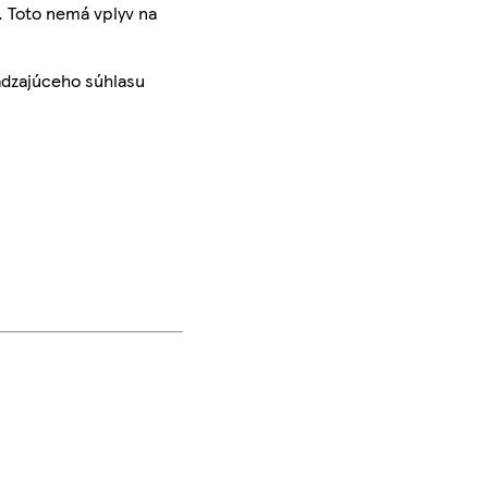
. Toto nemá vplyv na
ádzajúceho súhlasu