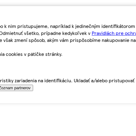
bo k nim pristupujeme, napríklad k jedinečným identifikátoro
o Odmietnuť všetko, prípadne kedykoľvek v
Pravidlách pre ochr
tie však zmení spôsob, akým vám prispôsobíme nakupovanie n
ia cookies v pätičke stránky.
istiky zariadenia na identifikáciu. Ukladať a/alebo pristupova
Zoznam partnerov