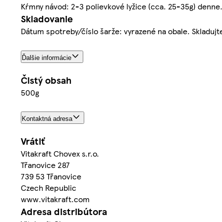
Kŕmny návod: 2-3 polievkové lyžice (cca. 25-35g) denne
Skladovanie
Dátum spotreby/číslo šarže: vyrazené na obale. Skladuj
Ďalšie informácie
Čistý obsah
500g
Kontaktná adresa
Vrátiť
Vitakraft Chovex s.r.o.
Třanovice 287
739 53 Třanovice
Czech Republic
www.vitakraft.com
Adresa distribútora