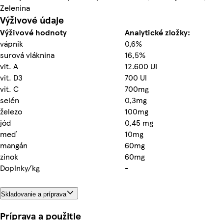
Zelenina
Výživové údaje
Výživové hodnoty
Analytické zložky:
vápnik
0,6%
surová vláknina
16,5%
vit. A
12.600 UI
vit. D3
700 UI
vit. C
700mg
selén
0,3mg
železo
100mg
jód
0,45 mg
meď
10mg
mangán
60mg
zinok
60mg
Doplnky/kg
-
Skladovanie a príprava
Príprava a použitie