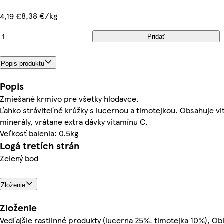
8,38 €/kg
4,19 €
Pridať
Popis produktu
Popis
Zmiešané krmivo pre všetky hlodavce.
Ľahko stráviteľné krúžky s lucernou a timotejkou. Obsahuje vi
minerály, vrátane extra dávky vitamínu C.
Veľkosť balenia: 0.5kg
Logá tretích strán
Zelený bod
Zloženie
Zloženie
Vedľajšie rastlinné produkty (lucerna 25%, timotejka 10%), Obi