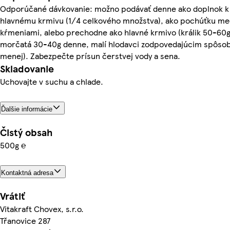
Odporúčané dávkovanie: možno podávať denne ako doplnok k
hlavnému krmivu (1/4 celkového množstva), ako pochúťku me
kŕmeniami, alebo prechodne ako hlavné krmivo (králik 50-60
morčatá 30-40g denne, malí hlodavci zodpovedajúcim spôs
menej). Zabezpečte prísun čerstvej vody a sena.
Skladovanie
Uchovajte v suchu a chlade.
Ďalšie informácie
Čistý obsah
500g ℮
Kontaktná adresa
Vrátiť
Vitakraft Chovex, s.r.o.
Třanovice 287