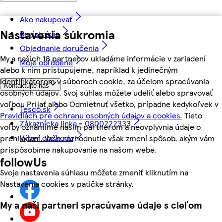
Ako nakupovať
Nastavenia súkromia
Registrácia
Objednanie doručenia
My a našich 18 partnerov ukladáme informácie v zariadení
Moje obľúbené
alebo k nim pristupujeme, napríklad k jedinečným
identifikátorom v súboroch cookie, za účelom spracúvania
Kontaktujte nás
osobných údajov. Svoj súhlas môžete udeliť alebo spravovať
voľbou Prijať alebo Odmietnuť všetko, prípadne kedykoľvek v
Tesco.sk
Pravidlách pre ochranu osobných údajov a cookies.
Tieto
Zákaznícka linka - 0800222333
voľby oznámime našim partnerom a neovplyvnia údaje o
Výber obchodu
prehliadaní. Vaše rozhodnutie však zmení spôsob, akým vám
prispôsobíme nakupovanie na našom webe.
followUs
Svoje nastavenia súhlasu môžete zmeniť kliknutím na
Nastavenia cookies v pätičke stránky.
My a naši partneri spracúvame údaje s cieľom