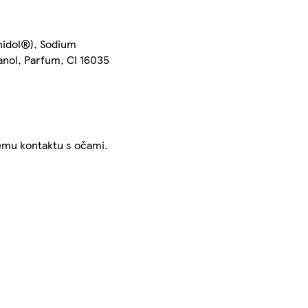
amidol®), Sodium
anol, Parfum, CI 16035
memu kontaktu s očami.