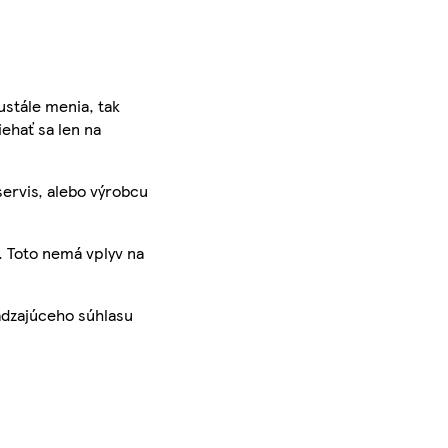
ustále menia, tak
iehať sa len na
servis, alebo výrobcu
. Toto nemá vplyv na
ádzajúceho súhlasu