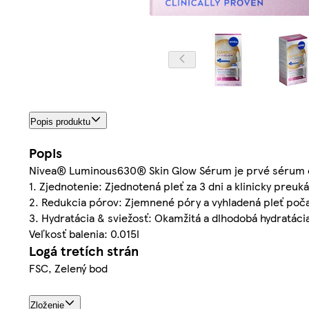
Popis produktu
Popis
Nivea® Luminous630® Skin Glow Sérum je prvé sérum od
1. Zjednotenie: Zjednotená pleť za 3 dni a klinicky preuk
2. Redukcia pórov: Zjemnené póry a vyhladená pleť poča
3. Hydratácia & sviežosť: Okamžitá a dlhodobá hydratácia
Veľkosť balenia: 0.015l
Logá tretích strán
FSC, Zelený bod
Zloženie