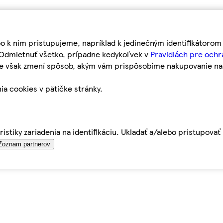
bo k nim pristupujeme, napríklad k jedinečným identifikátoro
o Odmietnuť všetko, prípadne kedykoľvek v
Pravidlách pre ochr
tie však zmení spôsob, akým vám prispôsobíme nakupovanie n
ia cookies v pätičke stránky.
istiky zariadenia na identifikáciu. Ukladať a/alebo pristupova
Zoznam partnerov