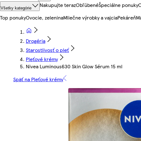
Nakupujte teraz
Obľúbené
Špeciálne ponuky
O
Všetky kategórie
Top ponuky
Ovocie, zelenina
Mliečne výrobky a vajcia
Pekáreň
Mä
Drogéria
Starostlivosť o pleť
Pleťové krémy
Nivea Luminous630 Skin Glow Sérum 15 ml
Späť na Pleťové krémy