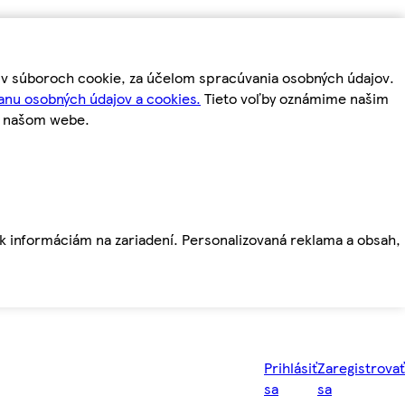
m v súboroch cookie, za účelom spracúvania osobných údajov.
anu osobných údajov a cookies.
Tieto voľby oznámime našim
a našom webe.
ť k informáciám na zariadení. Personalizovaná reklama a obsah,
Prihlásiť
Zaregistrovať
sa
sa