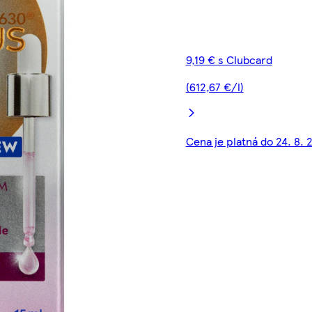
9,19 € s Clubcard
(612,67 €/l)
Cena je platná do 24. 8. 