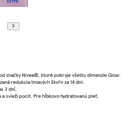
 značky Nivea®, ktoré pokryje všetky dimenzie Glow:
ázaná redukcia tmavých škvŕn za 14 dní.
s 3 dní.
 a svieži pocit. Pre hĺbkovo hydratovanú pleť.