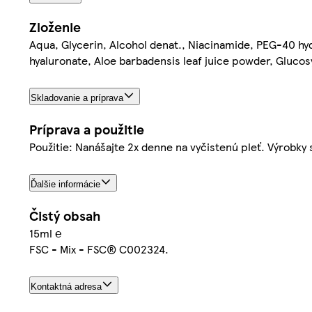
Zloženie
Aqua, Glycerin, Alcohol denat., Niacinamide, PEG-40 hyd
hyaluronate, Aloe barbadensis leaf juice powder, Glucosy
Skladovanie a príprava
Príprava a použitie
Použitie: Nanášajte 2x denne na vyčistenú pleť. Výrobky
Ďalšie informácie
Čistý obsah
15ml ℮
FSC - Mix - FSC® C002324.
Kontaktná adresa