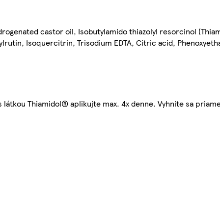
rogenated castor oil, Isobutylamido thiazolyl resorcinol (Thi
lrutin, Isoquercitrin, Trisodium EDTA, Citric acid, Phenoxyeth
 s látkou Thiamidol® aplikujte max. 4x denne. Vyhnite sa pria