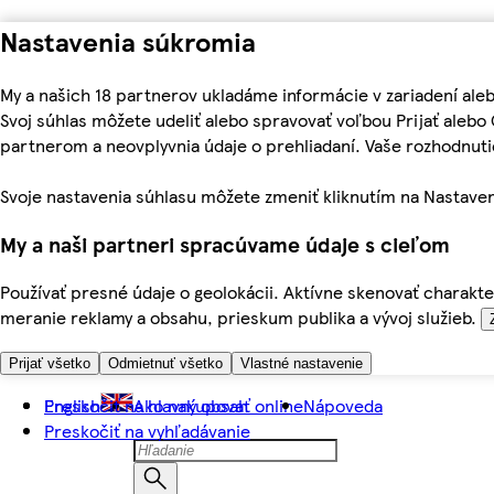
Nastavenia súkromia
My a našich 18 partnerov ukladáme informácie v zariadení ale
Svoj súhlas môžete udeliť alebo spravovať voľbou Prijať aleb
partnerom a neovplyvnia údaje o prehliadaní. Vaše rozhodnu
Svoje nastavenia súhlasu môžete zmeniť kliknutím na Nastaven
My a naši partneri spracúvame údaje s cieľom
Používať presné údaje o geolokácii. Aktívne skenovať charakter
meranie reklamy a obsahu, prieskum publika a vývoj služieb.
Prijať všetko
Odmietnuť všetko
Vlastné nastavenie
Preskočiť na hlavný obsah
English
Ako nakupovať online
Nápoveda
Preskočiť na vyhľadávanie