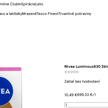
nline Club
Inšpirácie
Leto
so a lahôdky
Mrazené
Tesco Finest
Trvanlivé potraviny
Nivea Luminous630 Ski
Zatiaľ bez hodnotení
699,33 €/l
10,49 €