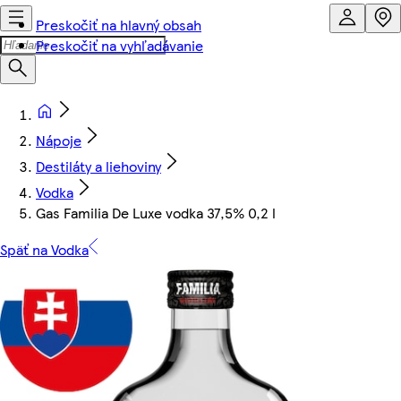
Preskočiť na hlavný obsah
Preskočiť na vyhľadávanie
Nápoje
Destiláty a liehoviny
Vodka
Gas Familia De Luxe vodka 37,5% 0,2 l
Späť na Vodka