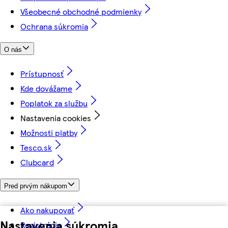
Všeobecné obchodné podmienky
Ochrana súkromia
O nás
Prístupnosť
Kde dovážame
Poplatok za službu
Nastavenia cookies
Možnosti platby
Tesco.sk
Clubcard
Pred prvým nákupom
Ako nakupovať
Nastavenia súkromia
Registrácia