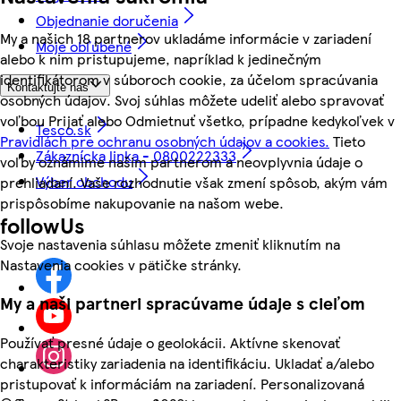
Objednanie doručenia
My a našich 18 partnerov ukladáme informácie v zariadení
Moje obľúbené
alebo k nim pristupujeme, napríklad k jedinečným
identifikátorom v súboroch cookie, za účelom spracúvania
Kontaktujte nás
osobných údajov. Svoj súhlas môžete udeliť alebo spravovať
voľbou Prijať alebo Odmietnuť všetko, prípadne kedykoľvek v
Tesco.sk
Pravidlách pre ochranu osobných údajov a cookies.
Tieto
Zákaznícka linka - 0800222333
voľby oznámime našim partnerom a neovplyvnia údaje o
Výber obchodu
prehliadaní. Vaše rozhodnutie však zmení spôsob, akým vám
prispôsobíme nakupovanie na našom webe.
followUs
Svoje nastavenia súhlasu môžete zmeniť kliknutím na
Nastavenia cookies v pätičke stránky.
My a naši partneri spracúvame údaje s cieľom
Používať presné údaje o geolokácii. Aktívne skenovať
charakteristiky zariadenia na identifikáciu. Ukladať a/alebo
pristupovať k informáciám na zariadení. Personalizovaná