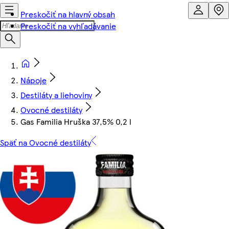
Preskočiť na hlavný obsah
Preskočiť na vyhľadávanie
Nápoje
Destiláty a liehoviny
Ovocné destiláty
Gas Familia Hruška 37,5% 0,2 l
Späť na Ovocné destiláty