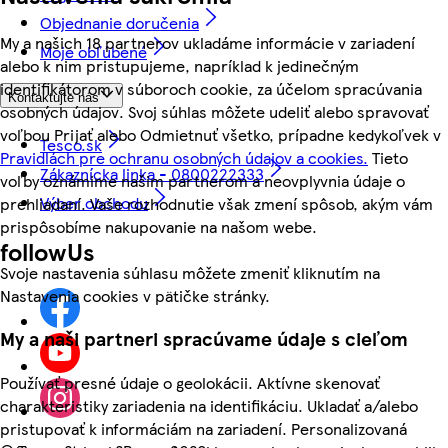
Objednanie doručenia
My a našich 18 partnerov ukladáme informácie v zariadení
Moje obľúbené
alebo k nim pristupujeme, napríklad k jedinečným
identifikátorom v súboroch cookie, za účelom spracúvania
Kontaktujte nás
osobných údajov. Svoj súhlas môžete udeliť alebo spravovať
voľbou Prijať alebo Odmietnuť všetko, prípadne kedykoľvek v
Tesco.sk
Pravidlách pre ochranu osobných údajov a cookies.
Tieto
Zákaznícka linka - 0800222333
voľby oznámime našim partnerom a neovplyvnia údaje o
Výber obchodu
prehliadaní. Vaše rozhodnutie však zmení spôsob, akým vám
prispôsobíme nakupovanie na našom webe.
followUs
Svoje nastavenia súhlasu môžete zmeniť kliknutím na
Nastavenia cookies v pätičke stránky.
My a naši partneri spracúvame údaje s cieľom
Používať presné údaje o geolokácii. Aktívne skenovať
charakteristiky zariadenia na identifikáciu. Ukladať a/alebo
pristupovať k informáciám na zariadení. Personalizovaná