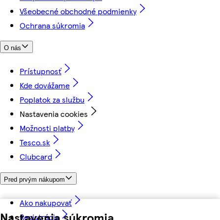
Všeobecné obchodné podmienky
Ochrana súkromia
O nás
Prístupnosť
Kde dovážame
Poplatok za službu
Nastavenia cookies
Možnosti platby
Tesco.sk
Clubcard
Pred prvým nákupom
Ako nakupovať
Nastavenia súkromia
Registrácia