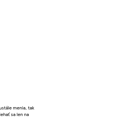
ustále menia, tak
iehať sa len na