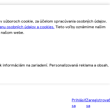
m v súboroch cookie, za účelom spracúvania osobných údajov.
anu osobných údajov a cookies.
Tieto voľby oznámime našim
a našom webe.
ť k informáciám na zariadení. Personalizovaná reklama a obsah,
Prihlásiť
Zaregistrovať
sa
sa