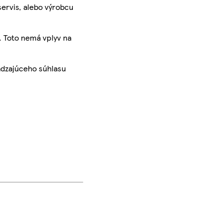
servis, alebo výrobcu
. Toto nemá vplyv na
ádzajúceho súhlasu