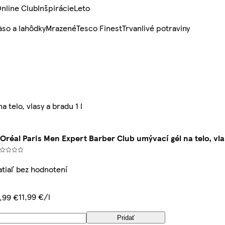
nline Club
Inšpirácie
Leto
so a lahôdky
Mrazené
Tesco Finest
Trvanlivé potraviny
 telo, vlasy a bradu 1 l
'Oréal Paris Men Expert Barber Club umývací gél na telo, vla
atiaľ bez hodnotení
11,99 €/l
1,99 €
Pridať