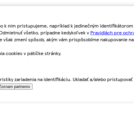
bo k nim pristupujeme, napríklad k jedinečným identifikátoro
o Odmietnuť všetko, prípadne kedykoľvek v
Pravidlách pre ochr
tie však zmení spôsob, akým vám prispôsobíme nakupovanie n
ia cookies v pätičke stránky.
istiky zariadenia na identifikáciu. Ukladať a/alebo pristupova
Zoznam partnerov