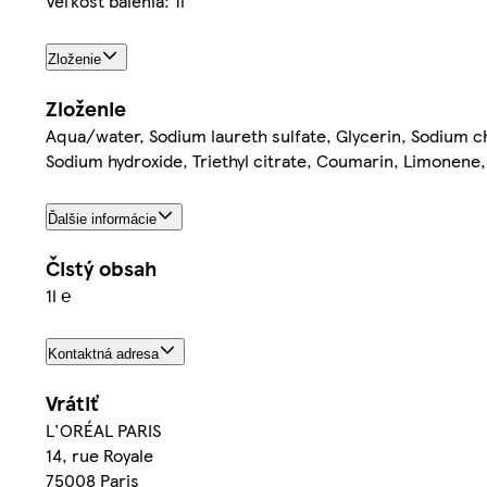
Veľkosť balenia: 1l
Zloženie
Zloženie
Aqua/water, Sodium laureth sulfate, Glycerin, Sodium ch
Sodium hydroxide, Triethyl citrate, Coumarin, Limonene
Ďalšie informácie
Čistý obsah
1l ℮
Kontaktná adresa
Vrátiť
L'ORÉAL PARIS
14, rue Royale
75008 Paris