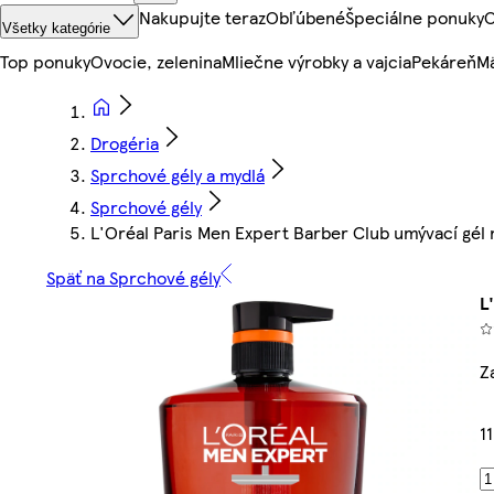
Nakupujte teraz
Obľúbené
Špeciálne ponuky
O
Všetky kategórie
Top ponuky
Ovocie, zelenina
Mliečne výrobky a vajcia
Pekáreň
Mä
Drogéria
Sprchové gély a mydlá
Sprchové gély
L'Oréal Paris Men Expert Barber Club umývací gél na
Späť na Sprchové gély
L
Z
1