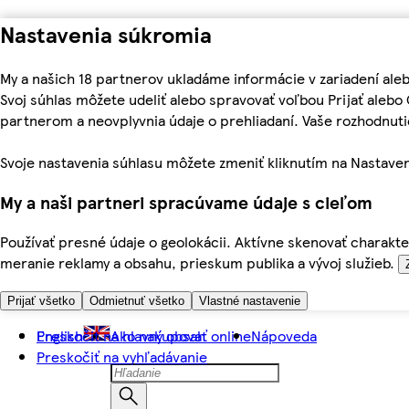
Nastavenia súkromia
My a našich 18 partnerov ukladáme informácie v zariadení ale
Svoj súhlas môžete udeliť alebo spravovať voľbou Prijať aleb
partnerom a neovplyvnia údaje o prehliadaní. Vaše rozhodnu
Svoje nastavenia súhlasu môžete zmeniť kliknutím na Nastaven
My a naši partneri spracúvame údaje s cieľom
Používať presné údaje o geolokácii. Aktívne skenovať charakter
meranie reklamy a obsahu, prieskum publika a vývoj služieb.
Prijať všetko
Odmietnuť všetko
Vlastné nastavenie
Preskočiť na hlavný obsah
English
Ako nakupovať online
Nápoveda
Preskočiť na vyhľadávanie