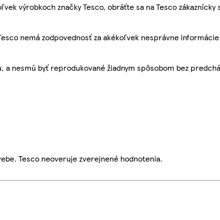
ľvek výrobkoch značky Tesco, obráťte sa na Tesco zákaznícky 
, Tesco nemá zodpovednosť za akékoľvek nesprávne informácie
bu, a nesmú byť reprodukované žiadnym spôsobom bez predch
webe. Tesco neoveruje zverejnené hodnotenia.