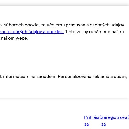
m v súboroch cookie, za účelom spracúvania osobných údajov.
anu osobných údajov a cookies.
Tieto voľby oznámime našim
a našom webe.
ť k informáciám na zariadení. Personalizovaná reklama a obsah,
Prihlásiť
Zaregistrovať
sa
sa