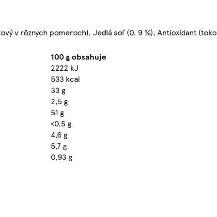
kový v rôznych pomeroch), Jedlá soľ (0, 9 %), Antioxidant (toko
100 g obsahuje
2222 kJ
533 kcal
33 g
2,5 g
51 g
<0,5 g
4,6 g
5,7 g
0,93 g