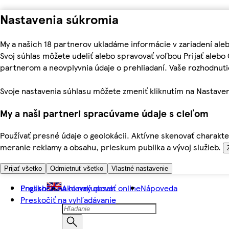
Nastavenia súkromia
My a našich 18 partnerov ukladáme informácie v zariadení ale
Svoj súhlas môžete udeliť alebo spravovať voľbou Prijať aleb
partnerom a neovplyvnia údaje o prehliadaní. Vaše rozhodnu
Svoje nastavenia súhlasu môžete zmeniť kliknutím na Nastaven
My a naši partneri spracúvame údaje s cieľom
Používať presné údaje o geolokácii. Aktívne skenovať charakter
meranie reklamy a obsahu, prieskum publika a vývoj služieb.
Prijať všetko
Odmietnuť všetko
Vlastné nastavenie
Preskočiť na hlavný obsah
English
Ako nakupovať online
Nápoveda
Preskočiť na vyhľadávanie