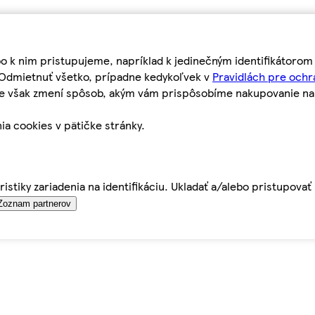
bo k nim pristupujeme, napríklad k jedinečným identifikátoro
o Odmietnuť všetko, prípadne kedykoľvek v
Pravidlách pre ochr
tie však zmení spôsob, akým vám prispôsobíme nakupovanie n
ia cookies v pätičke stránky.
istiky zariadenia na identifikáciu. Ukladať a/alebo pristupova
Zoznam partnerov