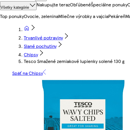
Nakupujte teraz
Obľúbené
Špeciálne ponuky
O
Všetky kategórie
Top ponuky
Ovocie, zelenina
Mliečne výrobky a vajcia
Pekáreň
Mä
Trvanlivé potraviny
Slané pochutiny
Chipsy
Tesco Smažené zemiakové lupienky solené 130 g
Späť na Chipsy