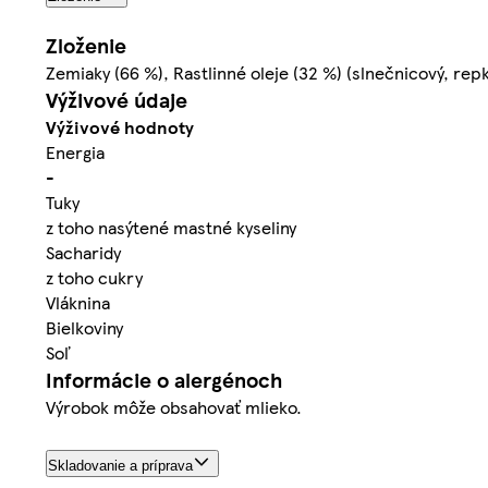
Zloženie
Zemiaky (66 %), Rastlinné oleje (32 %) (slnečnicový, rep
Výživové údaje
Výživové hodnoty
Energia
-
Tuky
z toho nasýtené mastné kyseliny
Sacharidy
z toho cukry
Vláknina
Bielkoviny
Soľ
Informácie o alergénoch
Výrobok môže obsahovať mlieko.
Skladovanie a príprava