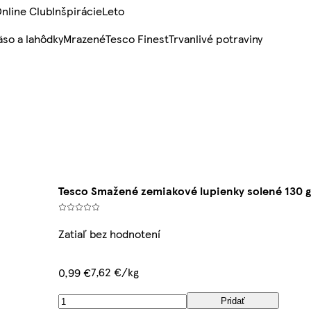
nline Club
Inšpirácie
Leto
so a lahôdky
Mrazené
Tesco Finest
Trvanlivé potraviny
Tesco Smažené zemiakové lupienky solené 130 
Zatiaľ bez hodnotení
7,62 €/kg
0,99 €
Pridať