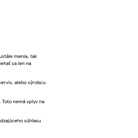
ustále menia, tak
iehať sa len na
servis, alebo výrobcu
. Toto nemá vplyv na
ádzajúceho súhlasu