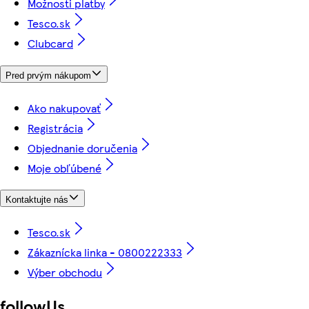
Možnosti platby
Tesco.sk
Clubcard
Pred prvým nákupom
Ako nakupovať
Registrácia
Objednanie doručenia
Moje obľúbené
Kontaktujte nás
Tesco.sk
Zákaznícka linka - 0800222333
Výber obchodu
followUs