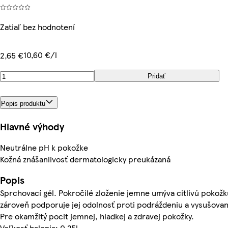
Zatiaľ bez hodnotení
10,60 €/l
2,65 €
Pridať
Popis produktu
Hlavné výhody
Neutrálne pH k pokožke
Kožná znášanlivosť dermatologicky preukázaná
Popis
Sprchovací gél. Pokročilé zloženie jemne umýva citlivú pokožk
zároveň podporuje jej odolnosť proti podráždeniu a vysušovan
Pre okamžitý pocit jemnej, hladkej a zdravej pokožky.
Veľkosť balenia: 0.25l