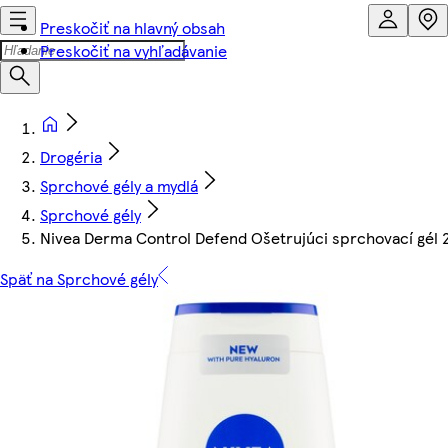
Preskočiť na hlavný obsah
Preskočiť na vyhľadávanie
Drogéria
Sprchové gély a mydlá
Sprchové gély
Nivea Derma Control Defend Ošetrujúci sprchovací gél 
Späť na Sprchové gély