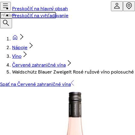
Preskočiť na hlavný obsah
Preskočiť na vyhľadávanie
Nápoje
Víno
Červené zahraničné vína
Waldschütz Blauer Zweigelt Rosé ružové víno polosuché
Späť na Červené zahraničné vína