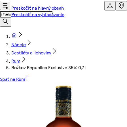
Preskočiť na hlavný obsah
Preskočiť na vyhľadávanie
Nápoje
Destiláty a liehoviny
Rum
Božkov Republica Exclusive 35% 0,7 l
Späť na Rum