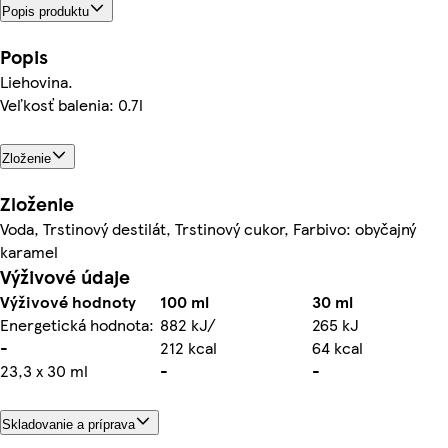
Popis produktu
Popis
Liehovina.
Veľkosť balenia: 0.7l
Zloženie
Zloženie
Voda, Trstinový destilát, Trstinový cukor, Farbivo: obyčajný
karamel
Výživové údaje
Výživové hodnoty
100 ml
30 ml
Energetická hodnota:
882 kJ/
265 kJ
-
212 kcal
64 kcal
23,3 x 30 ml
-
-
Skladovanie a príprava