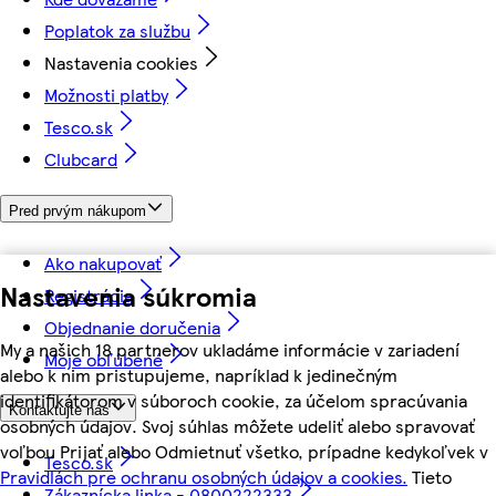
Poplatok za službu
Nastavenia cookies
Možnosti platby
Tesco.sk
Clubcard
Pred prvým nákupom
Ako nakupovať
Nastavenia súkromia
Registrácia
Objednanie doručenia
My a našich 18 partnerov ukladáme informácie v zariadení
Moje obľúbené
alebo k nim pristupujeme, napríklad k jedinečným
identifikátorom v súboroch cookie, za účelom spracúvania
Kontaktujte nás
osobných údajov. Svoj súhlas môžete udeliť alebo spravovať
voľbou Prijať alebo Odmietnuť všetko, prípadne kedykoľvek v
Tesco.sk
Pravidlách pre ochranu osobných údajov a cookies.
Tieto
Zákaznícka linka - 0800222333