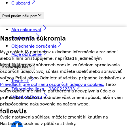
Clubcard
Pred prvým nákupom
Ako nakupovať
Nastavenia súkromia
Registrácia
Objednanie doručenia
My a našich 18 partnerov ukladáme informácie v zariadení
Moje obľúbené
alebo k nim pristupujeme, napríklad k jedinečným
identifikátorom v súboroch cookie, za účelom spracúvania
Kontaktujte nás
osobných údajov. Svoj súhlas môžete udeliť alebo spravovať
voľbou Prijať alebo Odmietnuť všetko, prípadne kedykoľvek v
Tesco.sk
Pravidlách pre ochranu osobných údajov a cookies.
Tieto
Zákaznícka linka - 0800222333
voľby oznámime našim partnerom a neovplyvnia údaje o
Výber obchodu
prehliadaní. Vaše rozhodnutie však zmení spôsob, akým vám
prispôsobíme nakupovanie na našom webe.
followUs
Svoje nastavenia súhlasu môžete zmeniť kliknutím na
Nastavenia cookies v pätičke stránky.