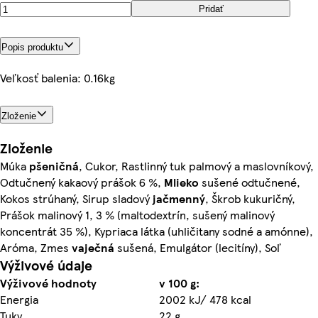
Pridať
Popis produktu
Veľkosť balenia: 0.16kg
Zloženie
Zloženie
Múka
pšeničná
, Cukor, Rastlinný tuk palmový a maslovníkový,
Odtučnený kakaový prášok 6 %,
Mlieko
sušené odtučnené,
Kokos strúhaný, Sirup sladový
jačmenný
, Škrob kukuričný,
Prášok malinový 1, 3 % (maltodextrín, sušený malinový
koncentrát 35 %), Kypriaca látka (uhličitany sodné a amónne),
Aróma, Zmes
vaječná
sušená, Emulgátor (lecitíny), Soľ
Výživové údaje
Výživové hodnoty
v 100 g:
Energia
2002 kJ/ 478 kcal
Tuky
22 g