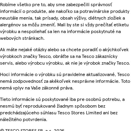
Robíme všetko pre to, aby sme zabezpečili správnosť
informácií o produkte, ale nakoľko sa potravinárske produkty
neustále menia, tak prísady, obsah výživy, diétnych zložiek a
alergénov sa môžu zmeniť. Mali by ste si vždy prečítať etiketu
výrobku a nespoliehať sa len na informácie poskytnuté na
webových stránkach.
Ak máte nejaké otázky alebo sa chcete poradiť o akýchkoľvek
výrobkoch značky Tesco, obráťte sa na Tesco zákaznícky
servis, alebo výrobcu výrobku, ak nie je výrobok značky Tesco.
Hoci informácie o výrobku sú pravidelne aktualizované, Tesco
nemá zodpovednosť za akékoľvek nesprávne informácie. Toto
nemá vplyv na Vaše zákonné práva.
Tieto informácie sú poskytované iba pre osobnú potrebu, a
nesmú byť reprodukované žiadnym spôsobom bez
predchádzajúceho súhlasu Tesco Stores Limited ani bez
náležitého potvrdenia.
© TESCO STORES SR, a.s. 2026