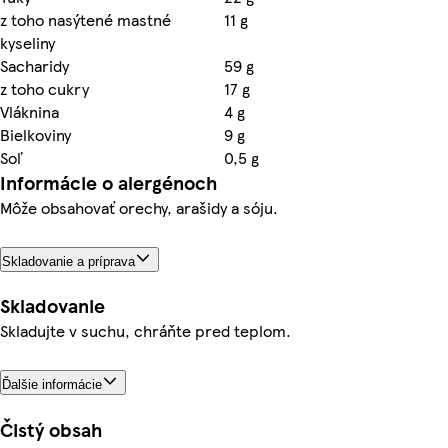
z toho nasýtené mastné
11 g
kyseliny
Sacharidy
59 g
z toho cukry
17 g
Vláknina
4 g
Bielkoviny
9 g
Soľ
0,5 g
Informácie o alergénoch
Môže obsahovať orechy, arašidy a sóju.
Skladovanie a príprava
Skladovanie
Skladujte v suchu, chráňte pred teplom.
Ďalšie informácie
Čistý obsah