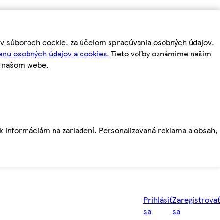
m v súboroch cookie, za účelom spracúvania osobných údajov.
anu osobných údajov a cookies.
Tieto voľby oznámime našim
a našom webe.
ť k informáciám na zariadení. Personalizovaná reklama a obsah,
Prihlásiť
Zaregistrovať
sa
sa