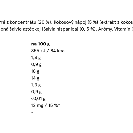
é z koncentrátu (20 %), Kokosový nápoj (5 %) (extrakt z kokos
ená šalvie aztéckej (Salvia hispanica) (0, 5 %), Arómy, Vitamín 
na 100 g
355 kJ / 84 kcal
1,4 g
0,9 g
16 g
14 g
1,3 g
0,9 g
<0,01 g
12 mg / 15 %*
-