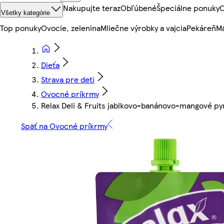
Nakupujte teraz
Obľúbené
Špeciálne ponuky
O
Všetky kategórie
Top ponuky
Ovocie, zelenina
Mliečne výrobky a vajcia
Pekáreň
Mä
Dieťa
Strava pre deti
Ovocné príkrmy
Relax Deli & Fruits jablkovo-banánovo-mangové pyr
Späť na Ovocné príkrmy