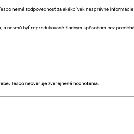
, Tesco nemá zodpovednosť za akékoľvek nesprávne informácie
bu, a nesmú byť reprodukované žiadnym spôsobom bez predch
webe. Tesco neoveruje zverejnené hodnotenia.