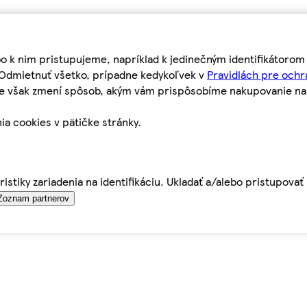
bo k nim pristupujeme, napríklad k jedinečným identifikátoro
o Odmietnuť všetko, prípadne kedykoľvek v
Pravidlách pre ochr
tie však zmení spôsob, akým vám prispôsobíme nakupovanie n
ia cookies v pätičke stránky.
istiky zariadenia na identifikáciu. Ukladať a/alebo pristupova
Zoznam partnerov