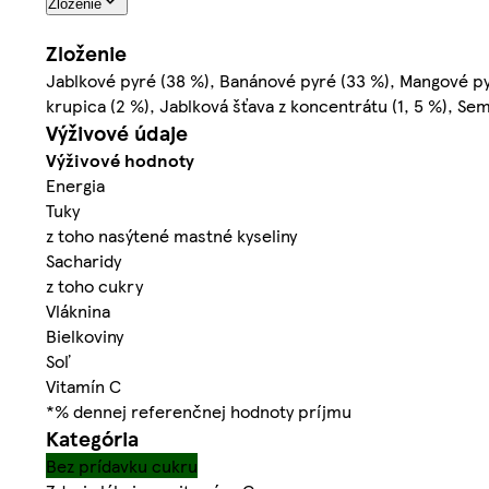
Zloženie
Zloženie
Jablkové pyré (38 %), Banánové pyré (33 %), Mangové pyr
krupica (2 %), Jablková šťava z koncentrátu (1, 5 %), Sem
Výživové údaje
Výživové hodnoty
Energia
Tuky
z toho nasýtené mastné kyseliny
Sacharidy
z toho cukry
Vláknina
Bielkoviny
Soľ
Vitamín C
*% dennej referenčnej hodnoty príjmu
Kategória
Bez prídavku cukru