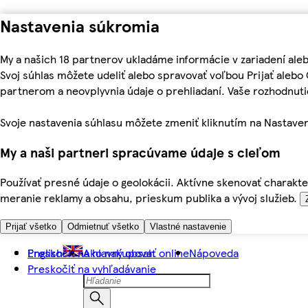
Nastavenia súkromia
My a našich 18 partnerov ukladáme informácie v zariadení ale
Svoj súhlas môžete udeliť alebo spravovať voľbou Prijať aleb
partnerom a neovplyvnia údaje o prehliadaní. Vaše rozhodnu
Svoje nastavenia súhlasu môžete zmeniť kliknutím na Nastaven
My a naši partneri spracúvame údaje s cieľom
Používať presné údaje o geolokácii. Aktívne skenovať charakter
meranie reklamy a obsahu, prieskum publika a vývoj služieb.
Prijať všetko
Odmietnuť všetko
Vlastné nastavenie
Preskočiť na hlavný obsah
English
Ako nakupovať online
Nápoveda
Preskočiť na vyhľadávanie