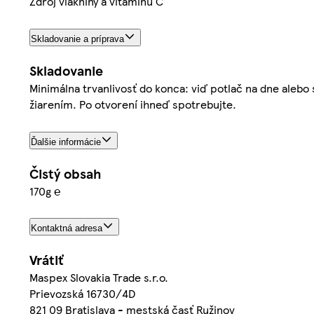
Zdroj vlákniny a vitamínu C
Skladovanie a príprava
Skladovanie
Minimálna trvanlivosť do konca: viď potlač na dne aleb
žiarením. Po otvorení ihneď spotrebujte.
Ďalšie informácie
Čistý obsah
170g ℮
Kontaktná adresa
Vrátiť
Maspex Slovakia Trade s.r.o.
Prievozská 16730/4D
821 09 Bratislava - mestská časť Ružinov