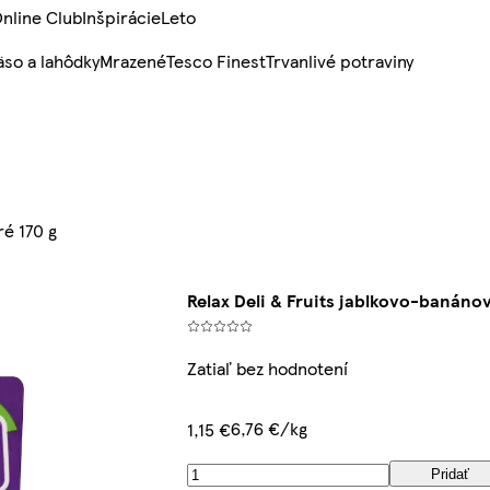
nline Club
Inšpirácie
Leto
so a lahôdky
Mrazené
Tesco Finest
Trvanlivé potraviny
é 170 g
Relax Deli & Fruits jablkovo-banán
Zatiaľ bez hodnotení
6,76 €/kg
1,15 €
Pridať