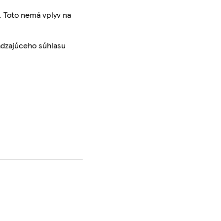
. Toto nemá vplyv na
ádzajúceho súhlasu