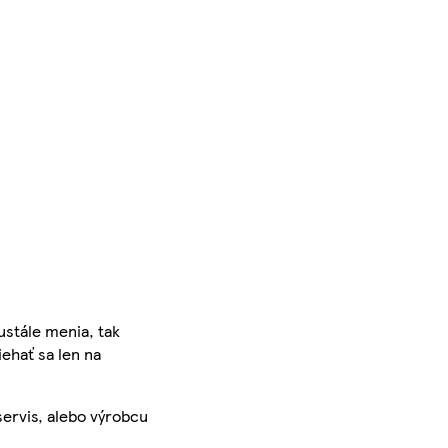
ustále menia, tak
iehať sa len na
servis, alebo výrobcu