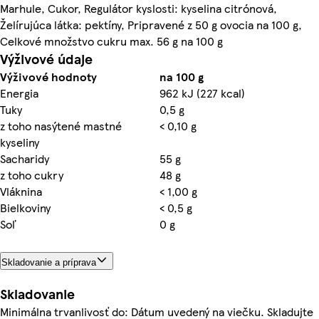
Marhule, Cukor, Regulátor kyslosti: kyselina citrónová,
Želírujúca látka: pektíny, Pripravené z 50 g ovocia na 100 g,
Celkové množstvo cukru max. 56 g na 100 g
Výživové údaje
Výživové hodnoty
na 100 g
Energia
962 kJ (227 kcal)
Tuky
0,5 g
z toho nasýtené mastné
< 0,10 g
kyseliny
Sacharidy
55 g
z toho cukry
48 g
Vláknina
< 1,00 g
Bielkoviny
< 0,5 g
Soľ
0 g
Skladovanie a príprava
Skladovanie
Minimálna trvanlivosť do: Dátum uvedený na viečku. Skladujte