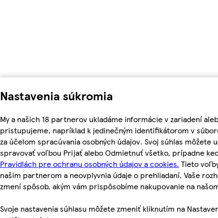
Nastavenia súkromia
My a našich 18 partnerov ukladáme informácie v zariadení ale
pristupujeme, napríklad k jedinečným identifikátorom v súbor
za účelom spracúvania osobných údajov. Svoj súhlas môžete ud
spravovať voľbou Prijať alebo Odmietnuť všetko, prípadne ke
Pravidlách pre ochranu osobných údajov a cookies.
Tieto voľ
našim partnerom a neovplyvnia údaje o prehliadaní. Vaše roz
zmení spôsob, akým vám prispôsobíme nakupovanie na našo
Svoje nastavenia súhlasu môžete zmeniť kliknutím na Nastaven