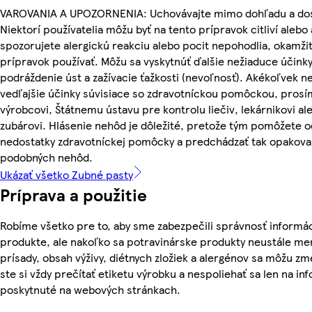
VAROVANIA A UPOZORNENIA: Uchovávajte mimo dohľadu a dos
Niektorí používatelia môžu byť na tento prípravok citliví alebo 
spozorujete alergickú reakciu alebo pocit nepohodlia, okamži
prípravok používať. Môžu sa vyskytnúť ďalšie nežiaduce účinky
podráždenie úst a zažívacie ťažkosti (nevoľnosť). Akékoľvek n
vedľajšie účinky súvisiace so zdravotníckou pomôckou, prosí
výrobcovi, Štátnemu ústavu pre kontrolu liečiv, lekárnikovi a
zubárovi. Hlásenie nehôd je dôležité, pretože tým pomôžete o
nedostatky zdravotníckej pomôcky a predchádzať tak opakova
podobných nehôd.
Ukázať všetko Zubné pasty
Príprava a použitie
Robíme všetko pre to, aby sme zabezpečili správnosť informác
produkte, ale nakoľko sa potravinárske produkty neustále men
prísady, obsah výživy, diétnych zložiek a alergénov sa môžu zme
ste si vždy prečítať etiketu výrobku a nespoliehať sa len na in
poskytnuté na webových stránkach.