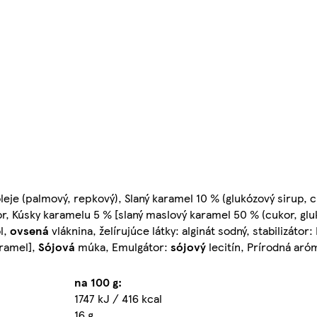
leje (palmový, repkový), Slaný karamel 10 % (glukózový sirup, 
r, Kúsky karamelu 5 % [slaný maslový karamel 50 % (cukor, glu
l,
ovsená
vláknina, želírujúce látky: alginát sodný, stabilizátor:
aramel],
Sójová
múka, Emulgátor:
sójový
lecitín, Prírodná aró
na 100 g:
1747 kJ / 416 kcal
16 g