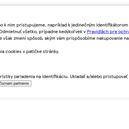
bo k nim pristupujeme, napríklad k jedinečným identifikátoro
o Odmietnuť všetko, prípadne kedykoľvek v
Pravidlách pre ochr
tie však zmení spôsob, akým vám prispôsobíme nakupovanie n
ia cookies v pätičke stránky.
istiky zariadenia na identifikáciu. Ukladať a/alebo pristupova
Zoznam partnerov