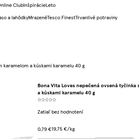
nline Club
Inšpirácie
Leto
so a lahôdky
Mrazené
Tesco Finest
Trvanlivé potraviny
ým karamelom a kúskami karamelu 40 g
Bona Vita Loves nepečená ovsená tyčinka
a kúskami karamelu 40 g
Zatiaľ bez hodnotení
19,75 €/kg
0,79 €