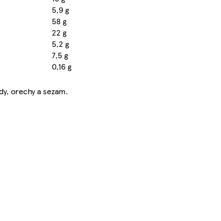
5,9 g
58 g
22 g
5,2 g
7,5 g
0,16 g
dy, orechy a sezam.