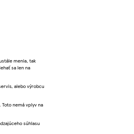
ustále menia, tak
iehať sa len na
servis, alebo výrobcu
. Toto nemá vplyv na
ádzajúceho súhlasu