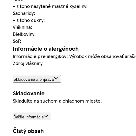
- z toho nasýtené mastné kyseliny:
Sacharidy:
- z toho cukry:
Vláknina:
Bielkoviny:
Soľ:
Informácie o alergénoch
Informácie pre alergikov: Výrobok môže obsahovať araši
Zdroj vlákniny
Skladovanie a príprava
Skladovanie
Skladujte na suchom a chladnom mieste.
Ďalšie informácie
Čistý obsah