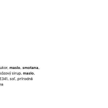
cukor,
maslo
,
smotana
,
kózový sirup,
maslo
,
 E341, soľ, prírodná
ma