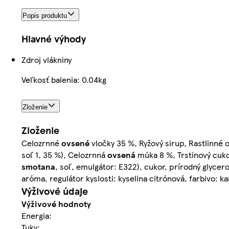
Popis produktu
Hlavné výhody
Zdroj vlákniny
Veľkosť balenia: 0.04kg
Zloženie
Zloženie
Celozrnné
ovsené
vločky 35 %, Ryžový sirup, Rastlinné o
soľ 1, 35 %), Celozrnná
ovsená
múka 8 %, Trstinový cuko
smotana
, soľ, emulgátor: E322), cukor, prírodný glycero
aróma, regulátor kyslosti: kyselina citrónová, farbivo: k
Výživové údaje
Výživové hodnoty
Energia:
Tuky: