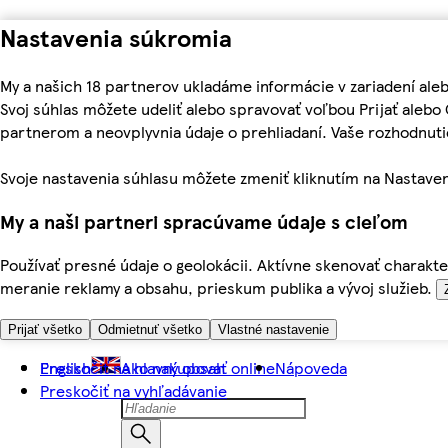
Nastavenia súkromia
My a našich 18 partnerov ukladáme informácie v zariadení ale
Svoj súhlas môžete udeliť alebo spravovať voľbou Prijať aleb
partnerom a neovplyvnia údaje o prehliadaní. Vaše rozhodnu
Svoje nastavenia súhlasu môžete zmeniť kliknutím na Nastaven
My a naši partneri spracúvame údaje s cieľom
Používať presné údaje o geolokácii. Aktívne skenovať charakter
meranie reklamy a obsahu, prieskum publika a vývoj služieb.
Prijať všetko
Odmietnuť všetko
Vlastné nastavenie
Preskočiť na hlavný obsah
English
Ako nakupovať online
Nápoveda
Preskočiť na vyhľadávanie