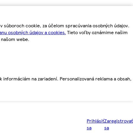
m v súboroch cookie, za účelom spracúvania osobných údajov.
anu osobných údajov a cookies.
Tieto voľby oznámime našim
a našom webe.
ť k informáciám na zariadení. Personalizovaná reklama a obsah,
Prihlásiť
Zaregistrovať
sa
sa