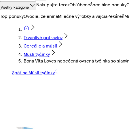
Nakupujte teraz
Obľúbené
Špeciálne ponuky
O
Všetky kategórie
Top ponuky
Ovocie, zelenina
Mliečne výrobky a vajcia
Pekáreň
Mä
Trvanlivé potraviny
Cereálie a müsli
Müsli tyčinky
Bona Vita Loves nepečená ovsená tyčinka so slan
Späť na Müsli tyčinky