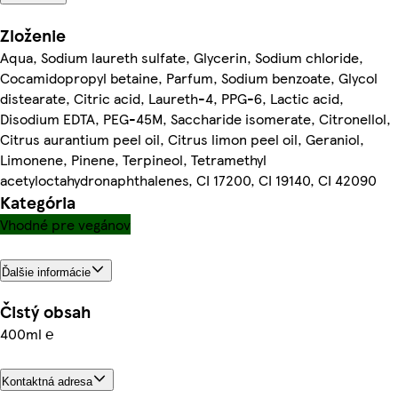
Zloženie
Aqua, Sodium laureth sulfate, Glycerin, Sodium chloride,
Cocamidopropyl betaine, Parfum, Sodium benzoate, Glycol
distearate, Citric acid, Laureth-4, PPG-6, Lactic acid,
Disodium EDTA, PEG-45M, Saccharide isomerate, Citronellol,
Citrus aurantium peel oil, Citrus limon peel oil, Geraniol,
Limonene, Pinene, Terpineol, Tetramethyl
acetyloctahydronaphthalenes, CI 17200, CI 19140, CI 42090
Kategória
Vhodné pre vegánov
Ďalšie informácie
Čistý obsah
400ml ℮
Kontaktná adresa