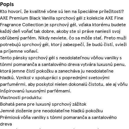
Popis
Kto hovorí, že kvalitné vône sú len na špeciálne príležitosti?
AXE Premium Black Vanilla sprchový gél z kolekcie AXE Fine
Fragrance Collection je sprchový gél, vďaka ktorému budete
každý deň voňať tak dobre, akoby ste si práve naniesli svoj
obľúbený parfém. Nikdy neviete, čo sa môže stať. Preto muži
potrebujú sprchový gél, ktorý zabezpečí, že budú čistí, svieži
a príjemne voňaví.
Tento pánsky sprchový gél s neodolateľnou vôňou vanilky s
tónmi pomaranča a santalového dreva vytvára luxusnú penu,
ktorá jemne čistí pokožku a zanecháva ju neodolateľne
hladkú. Vznikol v spolupráci s poprednými svetovými
parfumérmi, aby poskytol nielen dokonalú čistotu, ale aj vôňu
inšpirovanú luxusnými parfémami.
Vlastnosti produktu:
Bohatá pena pre luxusný sprchový zážitok
Jemné zloženie pre neodolateľne hladkú pokožku
Prémiová vôňa vanilky s tónmi pomaranča a santalového
dreva