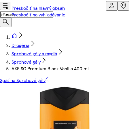
Preskočiť na hlavný obsah
Preskočiť na vyhľadávanie
Drogéria
Sprchové gély a mydlá
Sprchové gély
AXE SG Premium Black Vanilla 400 ml
Späť na Sprchové gély