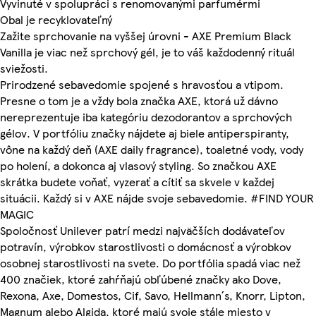
Vyvinuté v spolupráci s renomovanými parfumérmi
Obal je recyklovateľný
Zažite sprchovanie na vyššej úrovni - AXE Premium Black
Vanilla je viac než sprchový gél, je to váš každodenný rituál
sviežosti.
Prirodzené sebavedomie spojené s hravosťou a vtipom.
Presne o tom je a vždy bola značka AXE, ktorá už dávno
nereprezentuje iba kategóriu dezodorantov a sprchových
gélov. V portfóliu značky nájdete aj biele antiperspiranty,
vône na každý deň (AXE daily fragrance), toaletné vody, vody
po holení, a dokonca aj vlasový styling. So značkou AXE
skrátka budete voňať, vyzerať a cítiť sa skvele v každej
situácii. Každý si v AXE nájde svoje sebavedomie. #FIND YOUR
MAGIC
Spoločnosť Unilever patrí medzi najväčších dodávateľov
potravín, výrobkov starostlivosti o domácnosť a výrobkov
osobnej starostlivosti na svete. Do portfólia spadá viac než
400 značiek, ktoré zahŕňajú obľúbené značky ako Dove,
Rexona, Axe, Domestos, Cif, Savo, Hellmann´s, Knorr, Lipton,
Magnum alebo Algida, ktoré majú svoje stále miesto v