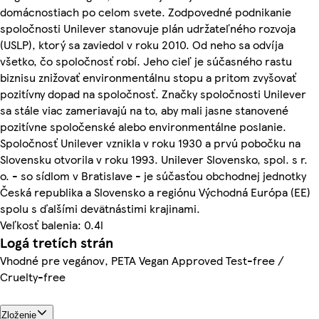
domácnostiach po celom svete. Zodpovedné podnikanie
spoločnosti Unilever stanovuje plán udržateľného rozvoja
(USLP), ktorý sa zaviedol v roku 2010. Od neho sa odvíja
všetko, čo spoločnosť robí. Jeho cieľ je súčasného rastu
biznisu znižovať environmentálnu stopu a pritom zvyšovať
pozitívny dopad na spoločnosť. Značky spoločnosti Unilever
sa stále viac zameriavajú na to, aby mali jasne stanovené
pozitívne spoločenské alebo environmentálne poslanie.
Spoločnosť Unilever vznikla v roku 1930 a prvú pobočku na
Slovensku otvorila v roku 1993. Unilever Slovensko, spol. s r.
o. - so sídlom v Bratislave - je súčasťou obchodnej jednotky
Česká republika a Slovensko a regiónu Východná Európa (EE)
spolu s ďalšími devätnástimi krajinami.
Veľkosť balenia: 0.4l
Logá tretích strán
Vhodné pre vegánov, PETA Vegan Approved Test-free /
Cruelty-free
Zloženie