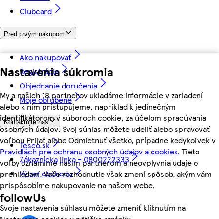
Clubcard
Pred prvým nákupom
Ako nakupovať
Nastavenia súkromia
Registrácia
Objednanie doručenia
My a našich 18 partnerov ukladáme informácie v zariadení
Moje obľúbené
alebo k nim pristupujeme, napríklad k jedinečným
identifikátorom v súboroch cookie, za účelom spracúvania
Kontaktujte nás
osobných údajov. Svoj súhlas môžete udeliť alebo spravovať
voľbou Prijať alebo Odmietnuť všetko, prípadne kedykoľvek v
Tesco.sk
Pravidlách pre ochranu osobných údajov a cookies.
Tieto
Zákaznícka linka - 0800222333
voľby oznámime našim partnerom a neovplyvnia údaje o
Výber obchodu
prehliadaní. Vaše rozhodnutie však zmení spôsob, akým vám
prispôsobíme nakupovanie na našom webe.
followUs
Svoje nastavenia súhlasu môžete zmeniť kliknutím na
Nastavenia cookies v pätičke stránky.