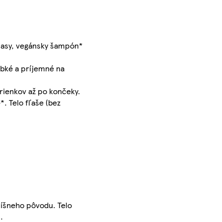
vlasy, vegánsky šampón*
ebké a príjemné na
rienkov až po končeky.
. Telo fľaše (bez
číšneho pôvodu. Telo
.