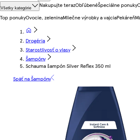
Nakupujte teraz
Obľúbené
Špeciálne ponuky
O
Všetky kategórie
Top ponuky
Ovocie, zelenina
Mliečne výrobky a vajcia
Pekáreň
Mä
Drogéria
Starostlivosť o vlasy
Šampóny
Schauma šampón Silver Reflex 350 ml
Späť na Šampóny