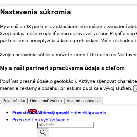
Nastavenia súkromia
My a našich 18 partnerov ukladáme informácie v zariadení ale
Svoj súhlas môžete udeliť alebo spravovať voľbou Prijať aleb
partnerom a neovplyvnia údaje o prehliadaní. Vaše rozhodnu
Svoje nastavenia súhlasu môžete zmeniť kliknutím na Nastaven
My a naši partneri spracúvame údaje s cieľom
Používať presné údaje o geolokácii. Aktívne skenovať charakter
meranie reklamy a obsahu, prieskum publika a vývoj služieb.
Prijať všetko
Odmietnuť všetko
Vlastné nastavenie
Preskočiť na hlavný obsah
English
Ako nakupovať online
Nápoveda
Preskočiť na vyhľadávanie