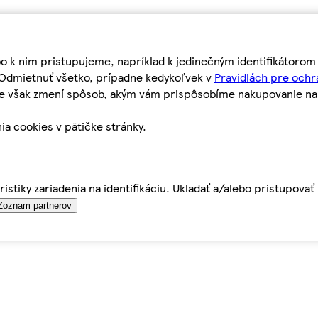
bo k nim pristupujeme, napríklad k jedinečným identifikátoro
o Odmietnuť všetko, prípadne kedykoľvek v
Pravidlách pre ochr
tie však zmení spôsob, akým vám prispôsobíme nakupovanie n
ia cookies v pätičke stránky.
istiky zariadenia na identifikáciu. Ukladať a/alebo pristupova
Zoznam partnerov