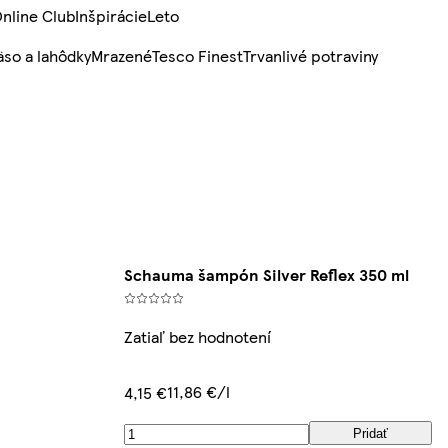
nline Club
Inšpirácie
Leto
so a lahôdky
Mrazené
Tesco Finest
Trvanlivé potraviny
Schauma šampón Silver Reflex 350 ml
Zatiaľ bez hodnotení
11,86 €/l
4,15 €
Pridať