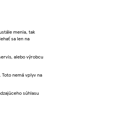
ustále menia, tak
iehať sa len na
servis, alebo výrobcu
. Toto nemá vplyv na
ádzajúceho súhlasu