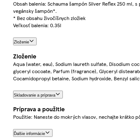
Obsah balenia: Schauma šampón Silver Reflex 250 ml, s p
vegánsky šampón*.
* Bez obsahu živočíšnych zložiek
Veľkosť balenia: 0.35l
Zloženie
Zloženie
Aqua (water, eau), Sodium laureth sulfate, Disodium co
glyceryl cocoate, Parfum (fragrance), Glyceryl distearat
Cocamidopropyl betaine, Sodium hydroxide, Benzyl salicy
Skladovanie a príprava
Príprava a použitie
Použitie: Naneste do mokrých vlasov, nechajte krátko p
Ďalšie informácie