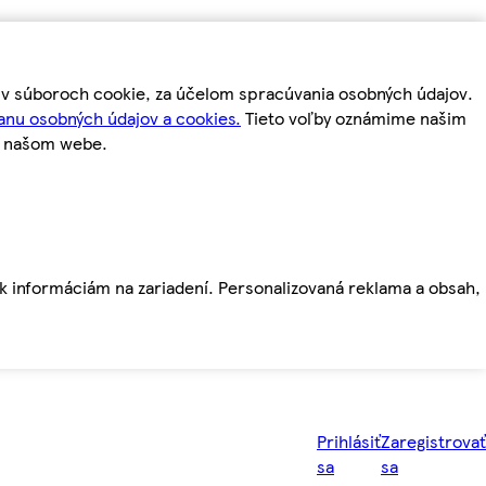
m v súboroch cookie, za účelom spracúvania osobných údajov.
anu osobných údajov a cookies.
Tieto voľby oznámime našim
a našom webe.
ť k informáciám na zariadení. Personalizovaná reklama a obsah,
Prihlásiť
Zaregistrovať
sa
sa