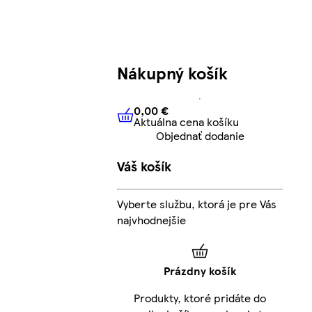
Nákupný košík
0,00 €
Aktuálna cena košíku
0,00 €
Aktuálna cena košíku
Objednať dodanie
Váš košík
Vyberte službu, ktorá je pre Vás
najvhodnejšie
Prázdny košík
Produkty, ktoré pridáte do