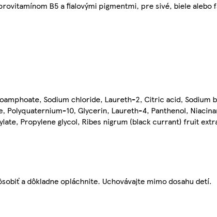
rovitamínom B5 a fialovými pigmentmi, pre sivé, biele alebo f
coamphoate, Sodium chloride, Laureth-2, Citric acid, Sodium 
e, Polyquaternium-10, Glycerin, Laureth-4, Panthenol, Niacina
late, Propylene glycol, Ribes nigrum (black currant) fruit ext
ôsobiť a dôkladne opláchnite. Uchovávajte mimo dosahu detí.