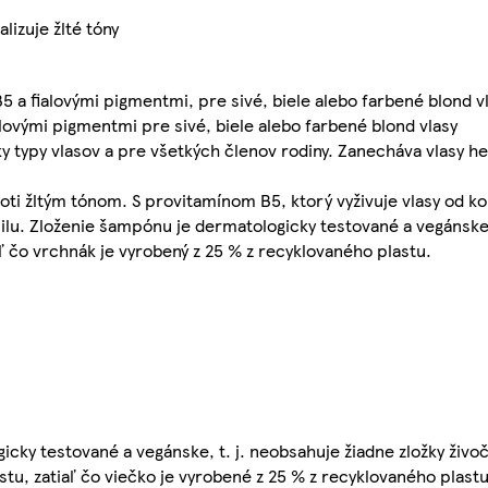
lizuje žlté tóny
 a fialovými pigmentmi, pre sivé, biele alebo farbené blond 
ovými pigmentmi pre sivé, biele alebo farbené blond vlasy
y typy vlasov a pre všetkých členov rodiny. Zanecháva vlasy h
i žltým tónom. S provitamínom B5, ktorý vyživuje vlasy od ko
silu. Zloženie šampónu je dermatologicky testované a vegánske*
aľ čo vrchnák je vyrobený z 25 % z recyklovaného plastu.
cky testované a vegánske, t. j. neobsahuje žiadne zložky živo
stu, zatiaľ čo viečko je vyrobené z 25 % z recyklovaného plastu