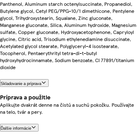
Panthenol, Aluminum starch octenylsuccinate, Propanediol,
Butylene glycol, Cetyl PEG/PPG-10/1 dimethicone, Pentylene
glycol, Trihydroxystearin, Squalane, Zinc gluconate,
Manganese gluconate, Silica, Aluminum hydroxide, Magnesium
sulfate, Copper gluconate, Hydroxyacetophenone, Capryloyl
glycine, Citric acid, Trisodium ethylenediamine disuccinate,
Acetylated glycol stearate, Polyglyceryl-4 isostearate,
Tocopherol, Pentaerythrityl tetra-di-t-butyl
hydroxyhydrocinnamate, Sodium benzoate, CI 77891/titanium
dioxide
Skladovanie a príprava
Príprava a použitie
Aplikujte dvakrát denne na čistú a suchú pokožku. Používajte
na telo, tvár a pery.
Ďalšie informácie