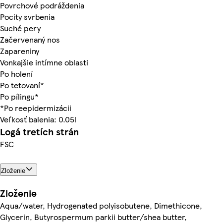
Povrchové podráždenia
Pocity svrbenia
Suché pery
Začervenaný nos
Zapareniny
Vonkajšie intímne oblasti
Po holení
Po tetovaní*
Po pílingu*
*Po reepidermizácii
Veľkosť balenia: 0.05l
Logá tretích strán
FSC
Zloženie
Zloženie
Aqua/water, Hydrogenated polyisobutene, Dimethicone,
Glycerin, Butyrospermum parkii butter/shea butter,