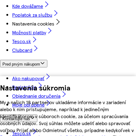
Kde dovážame
Poplatok za službu
Nastavenia cookies
Možnosti platby
Tesco.sk
Clubcard
Pred prvým nákupom
Ako nakupovať
Nastavenia súkromia
Registrácia
Objednanie doručenia
My a našich 18 partnerov ukladáme informácie v zariadení
Moje obľúbené
alebo k nim pristupujeme, napríklad k jedinečným
identifikátorom v súboroch cookie, za účelom spracúvania
Kontaktujte nás
osobných údajov. Svoj súhlas môžete udeliť alebo spravovať
voľbou Prijať alebo Odmietnuť všetko, prípadne kedykoľvek v
Tesco.sk