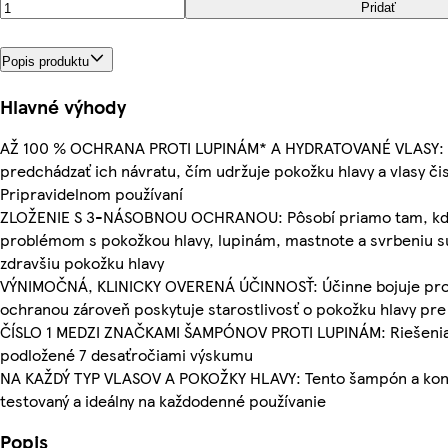
Pridať
Popis produktu
Hlavné výhody
AŽ 100 % OCHRANA PROTI LUPINÁM* A HYDRATOVANÉ VLASY: Ods
predchádzať ich návratu, čím udržuje pokožku hlavy a vlasy čis
Pripravidelnom používaní
ZLOŽENIE S 3-NÁSOBNOU OCHRANOU: Pôsobí priamo tam, kde p
problémom s pokožkou hlavy, lupinám, mastnote a svrbeniu sú
zdravšiu pokožku hlavy
VÝNIMOČNÁ, KLINICKY OVERENÁ ÚČINNOSŤ: Účinne bojuje proti
ochranou zároveň poskytuje starostlivosť o pokožku hlavy pre 
ČÍSLO 1 MEDZI ZNAČKAMI ŠAMPÓNOV PROTI LUPINÁM: Riešenia n
podložené 7 desaťročiami výskumu
NA KAŽDÝ TYP VLASOV A POKOŽKY HLAVY: Tento šampón a kondi
testovaný a ideálny na každodenné používanie
Popis