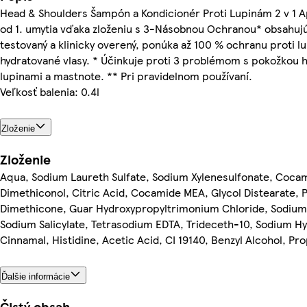
Head & Shoulders Šampón a Kondicionér Proti Lupinám 2 v 1 A
od 1. umytia vďaka zloženiu s 3-Násobnou Ochranou* obsahuj
testovaný a klinicky overený, ponúka až 100 % ochranu proti 
hydratované vlasy. * Účinkuje proti 3 problémom s pokožkou h
lupinami a mastnote. ** Pri pravidelnom používaní.
Veľkosť balenia: 0.4l
Zloženie
Zloženie
Aqua, Sodium Laureth Sulfate, Sodium Xylenesulfonate, Cocam
Dimethiconol, Citric Acid, Cocamide MEA, Glycol Distearate, 
Dimethicone, Guar Hydroxypropyltrimonium Chloride, Sodium
Sodium Salicylate, Tetrasodium EDTA, Trideceth-10, Sodium H
Cinnamal, Histidine, Acetic Acid, CI 19140, Benzyl Alcohol, Pro
Ďalšie informácie
Čistý obsah