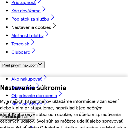
Prístupnosť
Kde dovážame
Poplatok za službu
Nastavenia cookies
Možnosti platby
Tesco.sk
Clubcard
Pred prvým nákupom
Ako nakupovať
Nastavenia súkromia
Registrácia
Objednanie doručenia
My a našich 18 partnerov ukladáme informácie v zariadení
Moje obľúbené
alebo k nim pristupujeme, napríklad k jedinečným
identifikátorom v súboroch cookie, za účelom spracúvania
Kontaktujte nás
osobných údajov. Svoj súhlas môžete udeliť alebo spravovať
voľbou Prijať alebo Odmietnuť všetko, prípadne kedykoľvek v