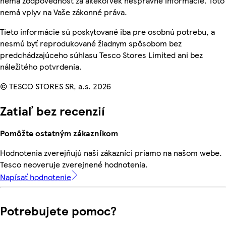
nemá zodpovednosť za akékoľvek nesprávne informácie. Toto
nemá vplyv na Vaše zákonné práva.
Tieto informácie sú poskytované iba pre osobnú potrebu, a
nesmú byť reprodukované žiadnym spôsobom bez
predchádzajúceho súhlasu Tesco Stores Limited ani bez
náležitého potvrdenia.
© TESCO STORES SR, a.s. 2026
Zatiaľ bez recenzií
Pomôžte ostatným zákazníkom
Hodnotenia zverejňujú naši zákazníci priamo na našom webe.
Tesco neoveruje zverejnené hodnotenia.
Napísať hodnotenie
Potrebujete pomoc?