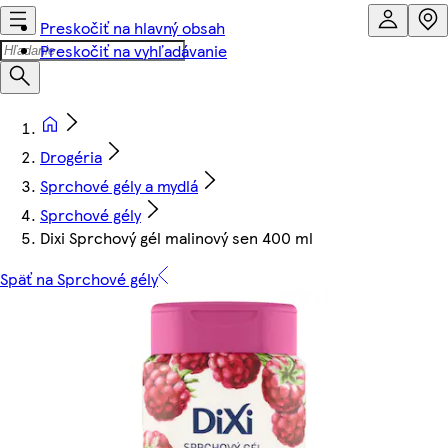
Preskočiť na hlavný obsah
Preskočiť na vyhľadávanie
Drogéria
Sprchové gély a mydlá
Sprchové gély
Dixi Sprchový gél malinový sen 400 ml
Späť na Sprchové gély