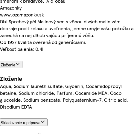
smerom k bradavke. (viď obal)
Amazonky
www.ozamazonky.sk
Dixi Sprchový gél Malinový sen s vôňou divých malín vám
dopraje pocit relaxu a uvoľnenia, jemne umyje vašu pokožku a
zanechá na nej dlhotrvajúcu príjemnú vôňu.
Od 1927 kvalita overená od generáciami.
Veľkosť balenia: 0.4l
Zloženie
Zloženie
Aqua, Sodium laureth sulfate, Glycerin, Cocamidopropyl
betaine, Sodium chloride, Parfum, Cocamide MEA, Coco
glucoside, Sodium benzoate, Polyquaternium-7, Citric acid,
Disodium EDTA
Skladovanie a príprava