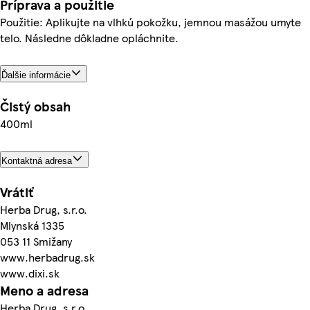
Príprava a použitie
Použitie: Aplikujte na vlhkú pokožku, jemnou masážou umyte
telo. Následne dôkladne opláchnite.
Ďalšie informácie
Čistý obsah
400ml
Kontaktná adresa
Vrátiť
Herba Drug, s.r.o.
Mlynská 1335
053 11 Smižany
www.herbadrug.sk
www.dixi.sk
Meno a adresa
Herba Drug, s.r.o.