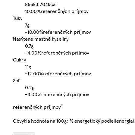
856kJ
204kcal
10.00%
referenčných príjmov
Tuky
7g
-
10.00%
referenčných príjmov
Nasýtené mastné kyseliny
0.7g
-
4.00%
referenčných príjmov
Cukry
11g
-
12.00%
referenčných príjmov
Soľ
0.2g
-
3.00%
referenčných príjmov
*
referenčných príjmov
Obvyklá hodnota na 100g: % energetický podiel{energia}