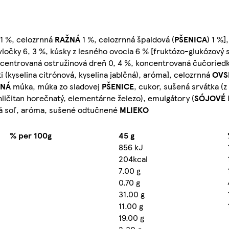
1 %, celozrnná
RAŽNÁ
1 %, celozrnná špaldová (
PŠENICA
) 1 %]
vločky 6, 3 %, kúsky z lesného ovocia 6 % [fruktózo-glukózový s
ncentrovaná ostružinová dreň 0, 4 %, koncentrovaná čučoriedk
ti (kyselina citrónová, kyselina jablčná), aróma], celozrnná
OVS
ČNÁ
múka, múka zo sladovej
PŠENICE
, cukor, sušená srvátka (z
uhličitan horečnatý, elementárne železo), emulgátory (
SÓJOVÉ
edlá soľ, aróma, sušené odtučnené
MLIEKO
% per 100g
45 g
856 kJ
204kcal
7.00 g
0.70 g
31.00 g
11.00 g
19.00 g