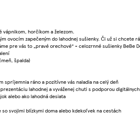
né vápnikom, horčíkom a železom.
ným ovocím zapečeným do lahodnej sušienky. Či už si chcete rá
 máme pre vás to „pravé orechové“ - celozrnné sušienky BeBe D
lení
ačmeň, špalda)
spríjemnia ráno a pozitívne vás naladia na celý deň
rezentáciu lahodnej a vyváženej chuti s podporou digitálnych
ok alebo ako lahodná desiata
 so svojimi blízkymi doma alebo kdekoľvek na cestách