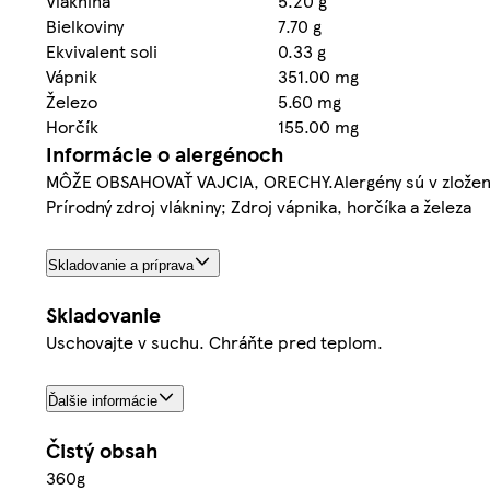
Vláknina
5.20 g
Bielkoviny
7.70 g
Ekvivalent soli
0.33 g
Vápnik
351.00 mg
Železo
5.60 mg
Horčík
155.00 mg
Informácie o alergénoch
MÔŽE OBSAHOVAŤ VAJCIA, ORECHY.Alergény sú v zlože
Prírodný zdroj vlákniny; Zdroj vápnika, horčíka a železa
Skladovanie a príprava
Skladovanie
Uschovajte v suchu. Chráňte pred teplom.
Ďalšie informácie
Čistý obsah
360g