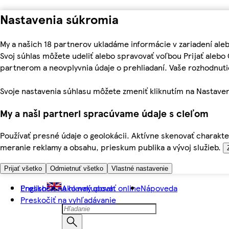
Nastavenia súkromia
My a našich 18 partnerov ukladáme informácie v zariadení ale
Svoj súhlas môžete udeliť alebo spravovať voľbou Prijať aleb
partnerom a neovplyvnia údaje o prehliadaní. Vaše rozhodnu
Svoje nastavenia súhlasu môžete zmeniť kliknutím na Nastaven
My a naši partneri spracúvame údaje s cieľom
Používať presné údaje o geolokácii. Aktívne skenovať charakter
meranie reklamy a obsahu, prieskum publika a vývoj služieb.
Prijať všetko
Odmietnuť všetko
Vlastné nastavenie
Preskočiť na hlavný obsah
English
Ako nakupovať online
Nápoveda
Preskočiť na vyhľadávanie