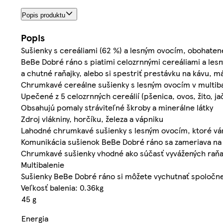
Popis produktu
Popis
Sušienky s cereáliami (62 %) a lesným ovocím, obohate
BeBe Dobré ráno s piatimi celozrnnými cereáliami a les
a chutné raňajky, alebo si spestriť prestávku na kávu,
Chrumkavé cereálne sušienky s lesným ovocím v multiba
Upečené z 5 celozrnných cereálií (pšenica, ovos, žito, j
Obsahujú pomaly stráviteľné škroby a minerálne látky
Zdroj vlákniny, horčíku, železa a vápniku
Lahodné chrumkavé sušienky s lesným ovocím, ktoré vám 
Komunikácia sušienok BeBe Dobré ráno sa zameriava na p
Chrumkavé sušienky vhodné ako súčasť vyvážených raňaj
Multibalenie
Sušienky BeBe Dobré ráno si môžete vychutnať spoločne
Veľkosť balenia: 0.36kg
45 g
Energia