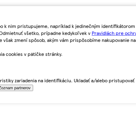
bo k nim pristupujeme, napríklad k jedinečným identifikátoro
o Odmietnuť všetko, prípadne kedykoľvek v
Pravidlách pre ochr
tie však zmení spôsob, akým vám prispôsobíme nakupovanie n
ia cookies v pätičke stránky.
istiky zariadenia na identifikáciu. Ukladať a/alebo pristupova
Zoznam partnerov