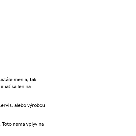
ustále menia, tak
iehať sa len na
servis, alebo výrobcu
. Toto nemá vplyv na