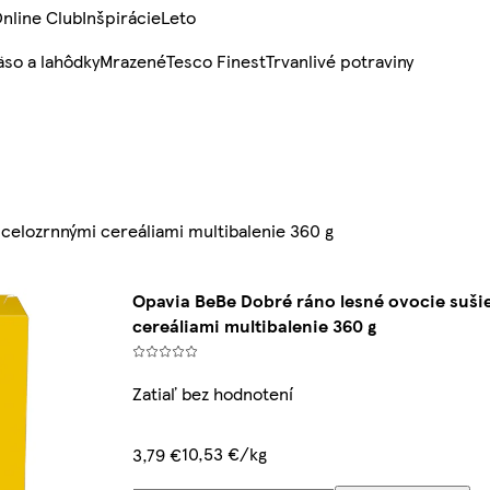
nline Club
Inšpirácie
Leto
so a lahôdky
Mrazené
Tesco Finest
Trvanlivé potraviny
celozrnnými cereáliami multibalenie 360 g
Opavia BeBe Dobré ráno lesné ovocie suši
cereáliami multibalenie 360 g
Zatiaľ bez hodnotení
10,53 €/kg
3,79 €