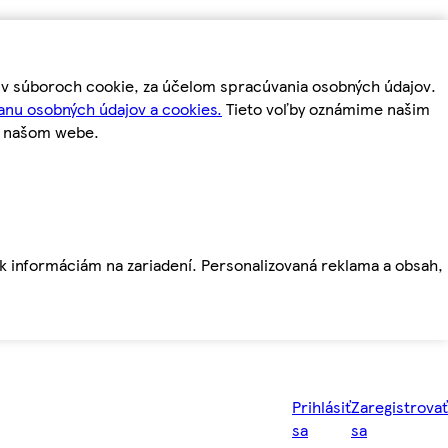
m v súboroch cookie, za účelom spracúvania osobných údajov.
anu osobných údajov a cookies.
Tieto voľby oznámime našim
a našom webe.
ť k informáciám na zariadení. Personalizovaná reklama a obsah,
Prihlásiť
Zaregistrovať
sa
sa