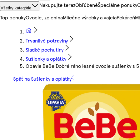
Nakupujte teraz
Obľúbené
Špeciálne ponuky
O
Všetky kategórie
Top ponuky
Ovocie, zelenina
Mliečne výrobky a vajcia
Pekáreň
Mä
Trvanlivé potraviny
Sladké pochutiny
Sušienky a oplátky
Opavia BeBe Dobré ráno lesné ovocie sušienky s 5 
Späť na Sušienky a oplátky