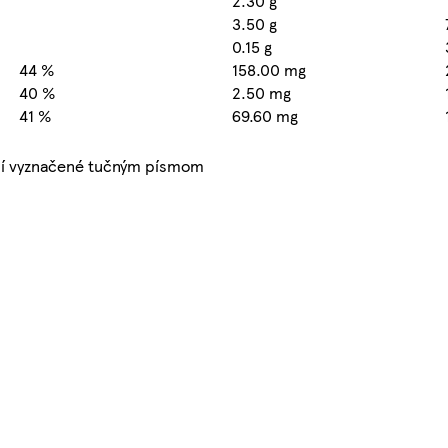
2.30 g
3.50 g
0.15 g
44 %
158.00 mg
40 %
2.50 mg
41 %
69.60 mg
ní vyznačené tučným písmom