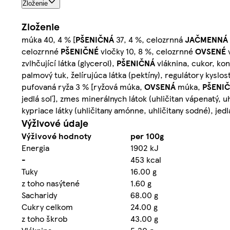
Zloženie
Zloženie
múka 40, 4 % [
PŠENIČNÁ
37, 4 %, celozrnná
JAČMENNÁ
celozrnné
PŠENIČNÉ
vločky 10, 8 %, celozrnné
OVSENÉ
zvlhčující látka (glycerol),
PŠENIČNÁ
vláknina, cukor, ko
palmový tuk, želírujúca látka (pektíny), regulátory kyslos
pufovaná ryža 3 % [ryžová múka,
OVSENÁ
múka,
PŠENI
jedlá soľ], zmes minerálnych látok (uhličitan vápenatý, 
kypriace látky (uhličitany amónne, uhličitany sodné), j
Výživové údaje
Výživové hodnoty
per 100g
Energia
1902 kJ
-
453 kcal
Tuky
16.00 g
z toho nasýtené
1.60 g
Sacharidy
68.00 g
Cukry celkom
24.00 g
z toho škrob
43.00 g