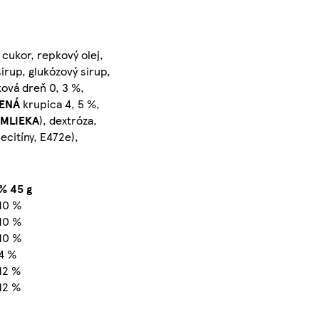
, cukor, repkový olej,
irup, glukózový sirup,
ová dreň 0, 3 %,
ENÁ
krupica 4, 5 %,
MLIEKA
), dextróza,
lecitíny, E472e),
% 45 g
10 %
10 %
10 %
4 %
12 %
12 %