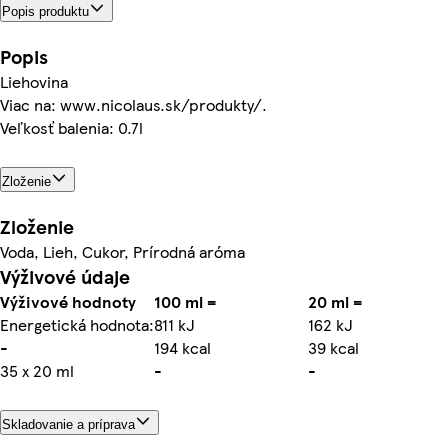
Popis produktu
Popis
Liehovina
Viac na: www.nicolaus.sk/produkty/.
Veľkosť balenia: 0.7l
Zloženie
Zloženie
Voda, Lieh, Cukor, Prírodná aróma
Výživové údaje
Výživové hodnoty
100 ml =
20 ml =
Energetická hodnota:
811 kJ
162 kJ
-
194 kcal
39 kcal
35 x 20 ml
-
-
Skladovanie a príprava