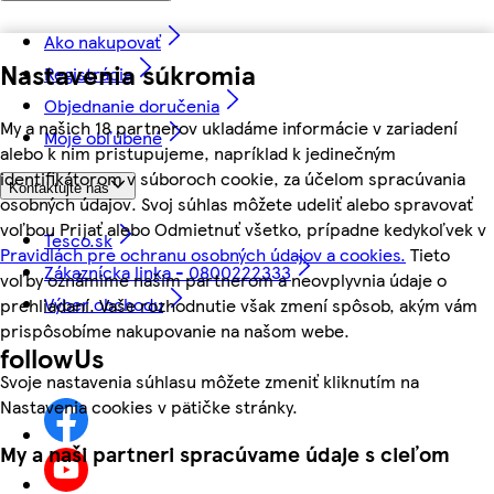
Ako nakupovať
Nastavenia súkromia
Registrácia
Objednanie doručenia
My a našich 18 partnerov ukladáme informácie v zariadení
Moje obľúbené
alebo k nim pristupujeme, napríklad k jedinečným
identifikátorom v súboroch cookie, za účelom spracúvania
Kontaktujte nás
osobných údajov. Svoj súhlas môžete udeliť alebo spravovať
voľbou Prijať alebo Odmietnuť všetko, prípadne kedykoľvek v
Tesco.sk
Pravidlách pre ochranu osobných údajov a cookies.
Tieto
Zákaznícka linka - 0800222333
voľby oznámime našim partnerom a neovplyvnia údaje o
Výber obchodu
prehliadaní. Vaše rozhodnutie však zmení spôsob, akým vám
prispôsobíme nakupovanie na našom webe.
followUs
Svoje nastavenia súhlasu môžete zmeniť kliknutím na
Nastavenia cookies v pätičke stránky.
My a naši partneri spracúvame údaje s cieľom