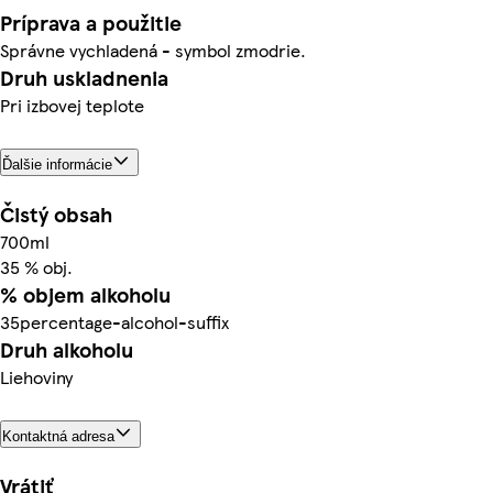
Príprava a použitie
Správne vychladená - symbol zmodrie.
Druh uskladnenia
Pri izbovej teplote
Ďalšie informácie
Čistý obsah
700ml
35 % obj.
% objem alkoholu
35percentage-alcohol-suffix
Druh alkoholu
Liehoviny
Kontaktná adresa
Vrátiť