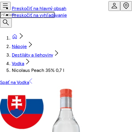
Preskočiť na hlavný obsah
Preskočiť na vyhľadávanie
Nápoje
Destiláty a liehoviny
Vodka
Nicolaus Peach 35% 0,7 l
Späť na Vodka