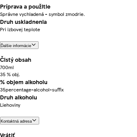
Príprava a použitie
Správne vychladená - symbol zmodrie.
Druh uskladnenia
Pri izbovej teplote
Ďalšie informácie
Čistý obsah
700ml
35 % obj.
% objem alkoholu
35percentage-alcohol-suffix
Druh alkoholu
Liehoviny
Kontaktná adresa
Vrátiť