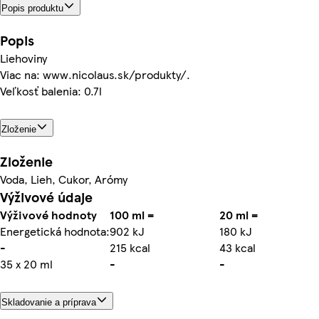
Popis produktu
Popis
Liehoviny
Viac na: www.nicolaus.sk/produkty/.
Veľkosť balenia: 0.7l
Zloženie
Zloženie
Voda, Lieh, Cukor, Arómy
Výživové údaje
Výživové hodnoty
100 ml =
20 ml =
Energetická hodnota:
902 kJ
180 kJ
-
215 kcal
43 kcal
35 x 20 ml
-
-
Skladovanie a príprava