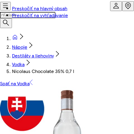
Preskočiť na hlavný obsah
Preskočiť na vyhľadávanie
Nápoje
Destiláty a liehoviny
Vodka
Nicolaus Chocolate 35% 0,7 l
Späť na Vodka