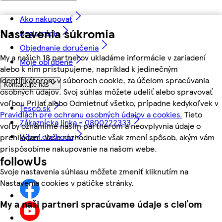
Ako nakupovať
Nastavenia súkromia
Registrácia
Objednanie doručenia
My a našich 18 partnerov ukladáme informácie v zariadení
Moje obľúbené
alebo k nim pristupujeme, napríklad k jedinečným
identifikátorom v súboroch cookie, za účelom spracúvania
Kontaktujte nás
osobných údajov. Svoj súhlas môžete udeliť alebo spravovať
voľbou Prijať alebo Odmietnuť všetko, prípadne kedykoľvek v
Tesco.sk
Pravidlách pre ochranu osobných údajov a cookies.
Tieto
Zákaznícka linka - 0800222333
voľby oznámime našim partnerom a neovplyvnia údaje o
Výber obchodu
prehliadaní. Vaše rozhodnutie však zmení spôsob, akým vám
prispôsobíme nakupovanie na našom webe.
followUs
Svoje nastavenia súhlasu môžete zmeniť kliknutím na
Nastavenia cookies v pätičke stránky.
My a naši partneri spracúvame údaje s cieľom