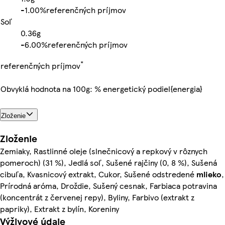
-
1.00%
referenčných príjmov
Soľ
0.36g
-
6.00%
referenčných príjmov
*
referenčných príjmov
Obvyklá hodnota na 100g: % energetický podiel{energia}
Zloženie
Zloženie
Zemiaky, Rastlinné oleje (slnečnicový a repkový v rôznych
pomeroch) (31 %), Jedlá soľ, Sušené rajčiny (0, 8 %), Sušená
cibuľa, Kvasnicový extrakt, Cukor, Sušené odstredené
mlieko
,
Prírodná aróma, Droždie, Sušený cesnak, Farbiaca potravina
(koncentrát z červenej repy), Byliny, Farbivo (extrakt z
papriky), Extrakt z bylín, Koreniny
Výživové údaje