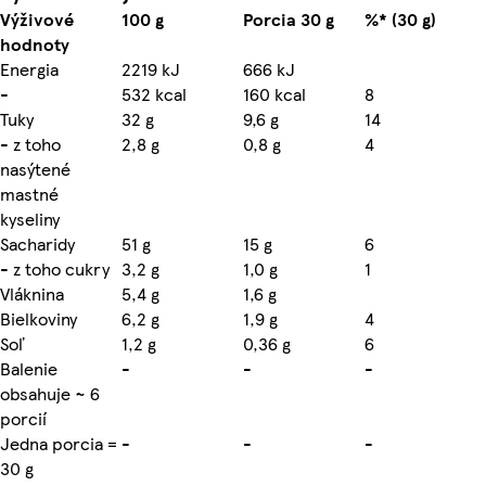
Výživové
100 g
Porcia 30 g
%* (30 g)
hodnoty
Energia
2219 kJ
666 kJ
-
532 kcal
160 kcal
8
Tuky
32 g
9,6 g
14
- z toho
2,8 g
0,8 g
4
nasýtené
mastné
kyseliny
Sacharidy
51 g
15 g
6
- z toho cukry
3,2 g
1,0 g
1
Vláknina
5,4 g
1,6 g
Bielkoviny
6,2 g
1,9 g
4
Soľ
1,2 g
0,36 g
6
Balenie
-
-
-
obsahuje ~ 6
porcií
Jedna porcia =
-
-
-
30 g