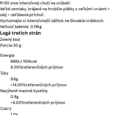
Prišli sme intenzívnej chuti na vrúbok!
Veľké zemiaky, krájané na hrubšie plátky s veľkými vrubmi -
olej - obľúbená príchuť.
Vychutnajte si intenzívnejší zážitok na Slovakia vrúbkoch.
Veľkosť balenia: 0.19kg
Logá tretích strán
Zelený bod
Porcia 30 g
Energia
666kJ
160kcal
8.00%
referenčných príjmov
Tuky
9.6g
-
14.00%
referenčných príjmov
Nasýtené mastné kyseliny
0.8g
-
4.00%
referenčných príjmov
Cukry
1.0g