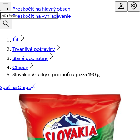
Preskočiť na hlavný obsah
Preskočiť na vyhľadávanie
Trvanlivé potraviny
Slané pochutiny
Chipsy
Slovakia Vrúbky s príchuťou pizza 190 g
Späť na Chipsy