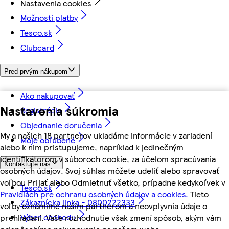
Nastavenia cookies
Možnosti platby
Tesco.sk
Clubcard
Pred prvým nákupom
Ako nakupovať
Nastavenia súkromia
Registrácia
Objednanie doručenia
My a našich 18 partnerov ukladáme informácie v zariadení
Moje obľúbené
alebo k nim pristupujeme, napríklad k jedinečným
identifikátorom v súboroch cookie, za účelom spracúvania
Kontaktujte nás
osobných údajov. Svoj súhlas môžete udeliť alebo spravovať
voľbou Prijať alebo Odmietnuť všetko, prípadne kedykoľvek v
Tesco.sk
Pravidlách pre ochranu osobných údajov a cookies.
Tieto
Zákaznícka linka - 0800222333
voľby oznámime našim partnerom a neovplyvnia údaje o
Výber obchodu
prehliadaní. Vaše rozhodnutie však zmení spôsob, akým vám