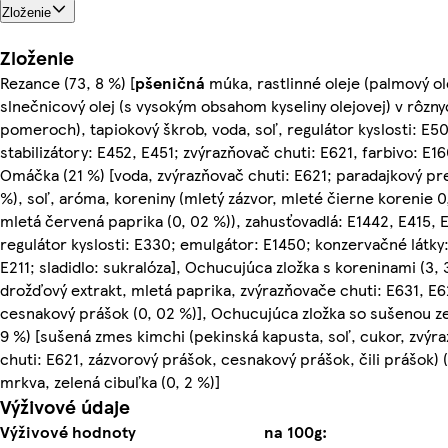
Zloženie
Zloženie
Rezance (73, 8 %) [
pšeničná
múka, rastlinné oleje (palmový ol
slnečnicový olej (s vysokým obsahom kyseliny olejovej) v rôzn
pomeroch), tapiokový škrob, voda, soľ, regulátor kyslosti: E50
stabilizátory: E452, E451; zvýrazňovač chuti: E621, farbivo: E16
Omáčka (21 %) [voda, zvýrazňovač chuti: E621; paradajkový pret
%), soľ, aróma, koreniny (mletý zázvor, mleté čierne korenie 0
mletá červená paprika (0, 02 %)), zahusťovadlá: E1442, E415, 
regulátor kyslosti: E330; emulgátor: E1450; konzervačné látky
E211; sladidlo: sukralóza], Ochucujúca zložka s koreninami (3, 3
drožďový extrakt, mletá paprika, zvýrazňovače chuti: E631, E6
cesnakový prášok (0, 02 %)], Ochucujúca zložka so sušenou ze
9 %) [sušená zmes kimchi (pekinská kapusta, soľ, cukor, zvýr
chuti: E621, zázvorový prášok, cesnakový prášok, čili prášok) (1
mrkva, zelená cibuľka (0, 2 %)]
Výživové údaje
Výživové hodnoty
na 100g: