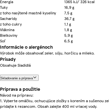
Energia
1365 kJ/ 326 kcal
Tuky
16,9 g
z toho nasýtené mastné kyseliny
7,5 g
Sacharidy
36,7 g
z toho cukry
1,1 g
Vláknina
1,8 g
Bielkoviny
5,9 g
Soľ
6,5 g
Informácie o alergénoch
Výrobok môže obsahovať zeler, sóju, horčicu a mlieko.
Prísady
Obsahuje Sladidlá
Skladovanie a príprava
Príprava a použitie
Návod na prípravu:
1. Vyberte omáčku, ochucujúce zložky s korením a sušenou ze
pridajte k rezancom. Obsah zalejte 400 ml vriacej vody.