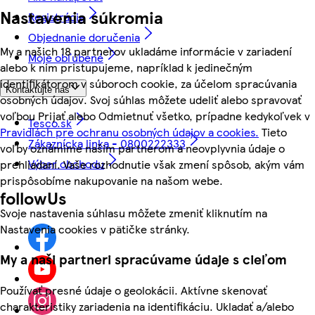
Nastavenia súkromia
Registrácia
Objednanie doručenia
My a našich 18 partnerov ukladáme informácie v zariadení
Moje obľúbené
alebo k nim pristupujeme, napríklad k jedinečným
identifikátorom v súboroch cookie, za účelom spracúvania
Kontaktujte nás
osobných údajov. Svoj súhlas môžete udeliť alebo spravovať
voľbou Prijať alebo Odmietnuť všetko, prípadne kedykoľvek v
Tesco.sk
Pravidlách pre ochranu osobných údajov a cookies.
Tieto
Zákaznícka linka - 0800222333
voľby oznámime našim partnerom a neovplyvnia údaje o
Výber obchodu
prehliadaní. Vaše rozhodnutie však zmení spôsob, akým vám
prispôsobíme nakupovanie na našom webe.
followUs
Svoje nastavenia súhlasu môžete zmeniť kliknutím na
Nastavenia cookies v pätičke stránky.
My a naši partneri spracúvame údaje s cieľom
Používať presné údaje o geolokácii. Aktívne skenovať
charakteristiky zariadenia na identifikáciu. Ukladať a/alebo