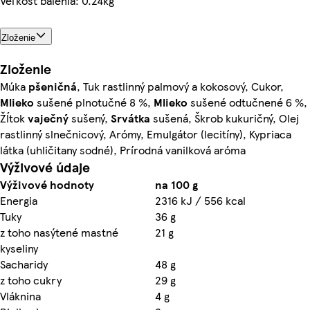
Veľkosť balenia: 0.24kg
Zloženie
Zloženie
Múka
pšeničná
, Tuk rastlinný palmový a kokosový, Cukor,
Mlieko
sušené plnotučné 8 %,
Mlieko
sušené odtučnené 6 %,
Žĺtok
vaječný
sušený,
Srvátka
sušená, Škrob kukuričný, Olej
rastlinný slnečnicový, Arómy, Emulgátor (lecitíny), Kypriaca
látka (uhličitany sodné), Prírodná vanilková aróma
Výživové údaje
Výživové hodnoty
na 100 g
Energia
2316 kJ / 556 kcal
Tuky
36 g
z toho nasýtené mastné
21 g
kyseliny
Sacharidy
48 g
z toho cukry
29 g
Vláknina
4 g