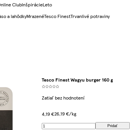
nline Club
Inšpirácie
Leto
so a lahôdky
Mrazené
Tesco Finest
Trvanlivé potraviny
Tesco Finest Wagyu burger 160 g
Zatiaľ bez hodnotení
26,19 €/kg
4,19 €
Pridať