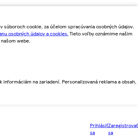
m v súboroch cookie, za účelom spracúvania osobných údajov.
anu osobných údajov a cookies.
Tieto voľby oznámime našim
a našom webe.
ť k informáciám na zariadení. Personalizovaná reklama a obsah,
Prihlásiť
Zaregistrovať
sa
sa