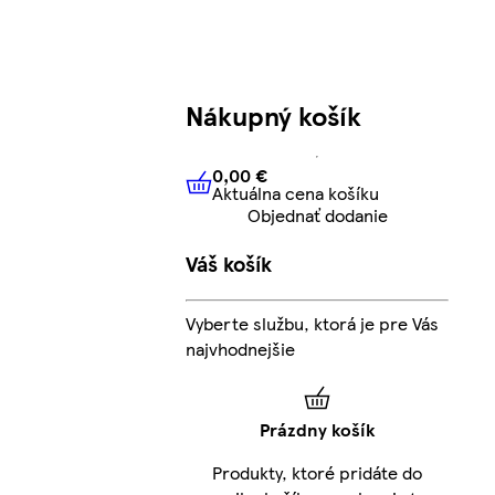
Nákupný košík
0,00 €
Aktuálna cena košíku
0,00 €
Aktuálna cena košíku
Objednať dodanie
Váš košík
Vyberte službu, ktorá je pre Vás
najvhodnejšie
Prázdny košík
Produkty, ktoré pridáte do