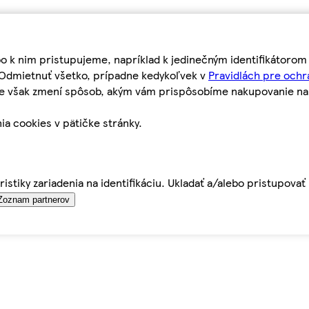
bo k nim pristupujeme, napríklad k jedinečným identifikátoro
o Odmietnuť všetko, prípadne kedykoľvek v
Pravidlách pre ochr
tie však zmení spôsob, akým vám prispôsobíme nakupovanie n
ia cookies v pätičke stránky.
istiky zariadenia na identifikáciu. Ukladať a/alebo pristupova
Zoznam partnerov