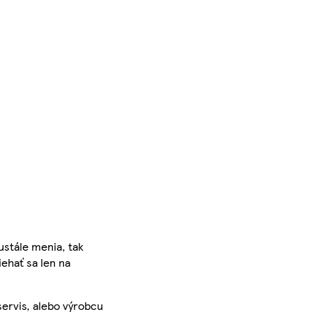
ustále menia, tak
iehať sa len na
servis, alebo výrobcu