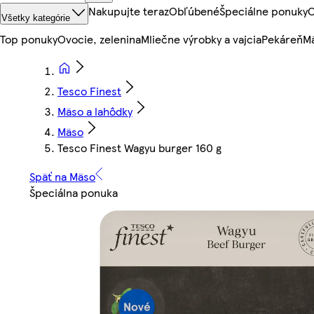
Nakupujte teraz
Obľúbené
Špeciálne ponuky
O
Všetky kategórie
Top ponuky
Ovocie, zelenina
Mliečne výrobky a vajcia
Pekáreň
Mä
Tesco Finest
Mäso a lahôdky
Mäso
Tesco Finest Wagyu burger 160 g
Späť na Mäso
Špeciálna ponuka