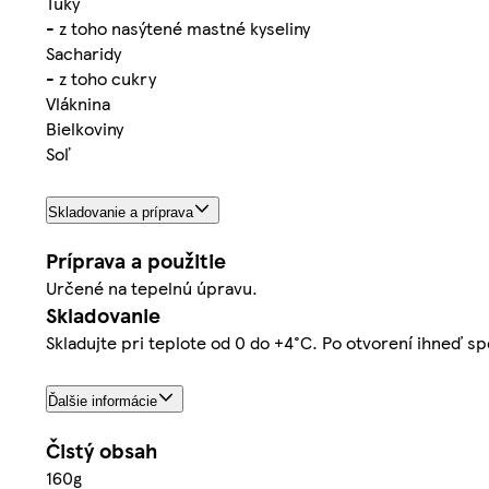
Tuky
- z toho nasýtené mastné kyseliny
Sacharidy
- z toho cukry
Vláknina
Bielkoviny
Soľ
Skladovanie a príprava
Príprava a použitie
Určené na tepelnú úpravu.
Skladovanie
Skladujte pri teplote od 0 do +4°C. Po otvorení ihneď sp
Ďalšie informácie
Čistý obsah
160g