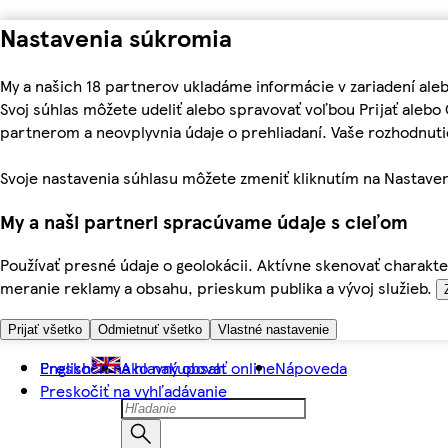
Nastavenia súkromia
My a našich 18 partnerov ukladáme informácie v zariadení ale
Svoj súhlas môžete udeliť alebo spravovať voľbou Prijať aleb
partnerom a neovplyvnia údaje o prehliadaní. Vaše rozhodnu
Svoje nastavenia súhlasu môžete zmeniť kliknutím na Nastaven
My a naši partneri spracúvame údaje s cieľom
Používať presné údaje o geolokácii. Aktívne skenovať charakter
meranie reklamy a obsahu, prieskum publika a vývoj služieb.
Prijať všetko
Odmietnuť všetko
Vlastné nastavenie
Preskočiť na hlavný obsah
English
Ako nakupovať online
Nápoveda
Preskočiť na vyhľadávanie