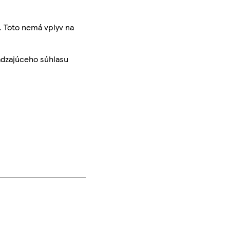
. Toto nemá vplyv na
ádzajúceho súhlasu