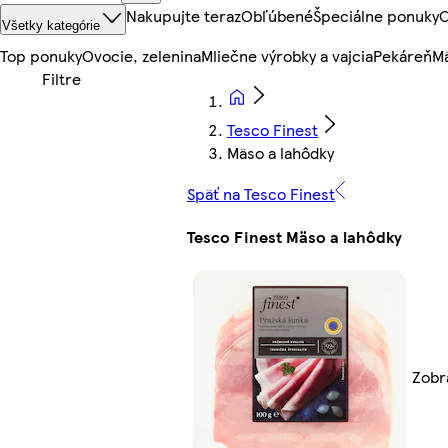
Nakupujte teraz
Obľúbené
Špeciálne ponuky
O
Všetky kategórie
Top ponuky
Ovocie, zelenina
Mliečne výrobky a vajcia
Pekáreň
Mä
Tesco Finest
Mäso a lahôdky
Späť na Tesco Finest
Tesco Finest Mäso a lahôdky
Zobr