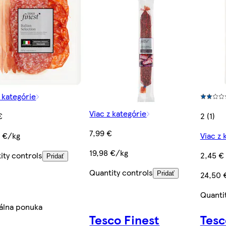
z kategórie
Viac z kategórie
€
2 (1)
7,99 €
 €/kg
Viac z 
19,98 €/kg
ity controls
2,45 €
Pridať
Quantity controls
24,50 
Pridať
Quanti
álna ponuka
Tesco Finest
Tesc