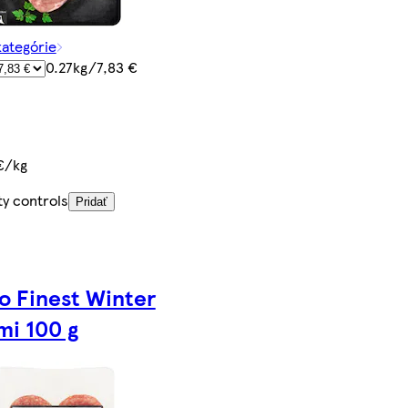
kategórie
0.27kg/7,83 €
€/kg
ty controls
Pridať
o Finest Winter
mi 100 g