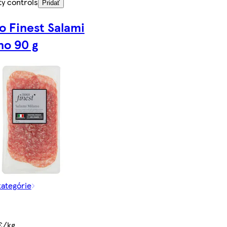
ty controls
Pridať
o Finest Salami
no 90 g
kategórie
€/kg