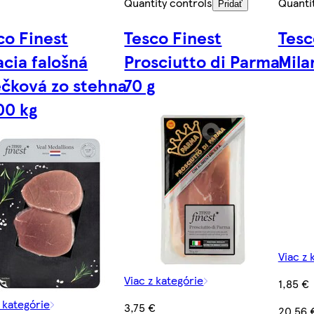
Quantity controls
Quanti
Pridať
co Finest
Tesco Finest
Tesc
acia falošná
Prosciutto di Parma
Mila
ečková zo stehna
70 g
00 kg
Viac z 
Viac z kategórie
1,85 €
z kategórie
3,75 €
20,56 