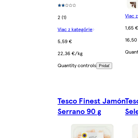
Viac 
2 (1)
1,65 
Viac z kategórie
16,50
5,59 €
Quant
22,36 €/kg
Quantity controls
Pridať
Tesco Finest Jamón
Tes
Serrano 90 g
Sel