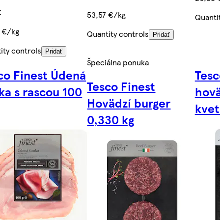
€
53,57 €/kg
Quanti
 €/kg
Quantity controls
Pridať
ity controls
Pridať
Špeciálna ponuka
co Finest Údená
Tesc
Tesco Finest
ka s rascou 100
hovä
Hovädzí burger
kvet
0,330 kg