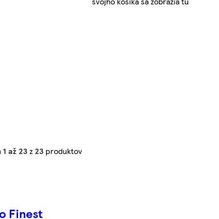
svojho košíka sa zobrazia tu
h
1 až 23
z
23
produktov
o Finest