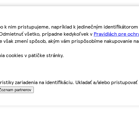
bo k nim pristupujeme, napríklad k jedinečným identifikátoro
o Odmietnuť všetko, prípadne kedykoľvek v
Pravidlách pre ochr
tie však zmení spôsob, akým vám prispôsobíme nakupovanie n
ia cookies v pätičke stránky.
istiky zariadenia na identifikáciu. Ukladať a/alebo pristupova
Zoznam partnerov