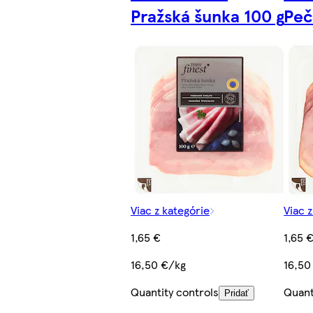
Pražská šunka 100 g
Peč
Viac z kategórie
Viac 
1,65 €
1,65 
16,50 €/kg
16,50
Quantity controls
Quant
Pridať