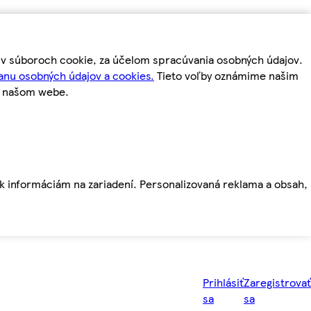
m v súboroch cookie, za účelom spracúvania osobných údajov.
anu osobných údajov a cookies.
Tieto voľby oznámime našim
a našom webe.
ť k informáciám na zariadení. Personalizovaná reklama a obsah,
Prihlásiť
Zaregistrovať
sa
sa