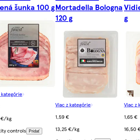
ená šunka 100 g
Mortadella Bologna
Vidi
120 g
g
z kategórie
Viac z kategórie
Viac z 
€
1,59 €
1,65 €
 €/kg
13,25 €/kg
16,50 
ity controls
Pridať