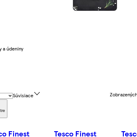
y a údeniny
Zobrazenýc
Súvisiace
ltre
co Finest
Tesco Finest
Tesc