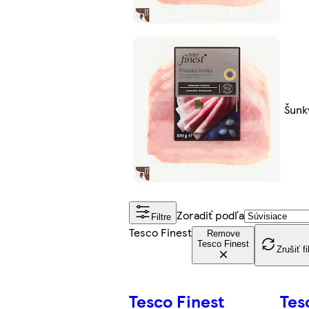
Šunk
Zoradiť podľa
Filtre
Tesco Finest
Remove
Tesco Finest
Zrušiť fi
Tesco Finest
Tes