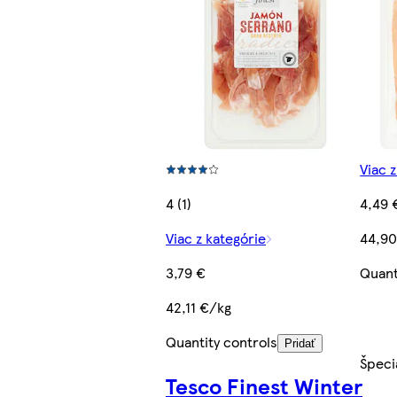
Viac 
4 (1)
4,49 
Viac z kategórie
44,90
3,79 €
Quant
42,11 €/kg
Quantity controls
Pridať
Špeci
Tesco Finest Winter