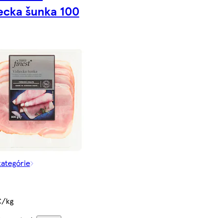
ecka šunka 100
kategórie
€/kg