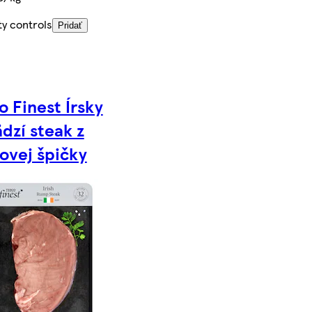
ty controls
Pridať
o Finest Írsky
dzí steak z
ovej špičky