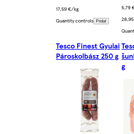
5,79 
17,59 €/kg
28,95
Quantity controls
Pridať
Quant
Tesco Finest Gyulai
Tes
Pároskolbász 250 g
šun
g