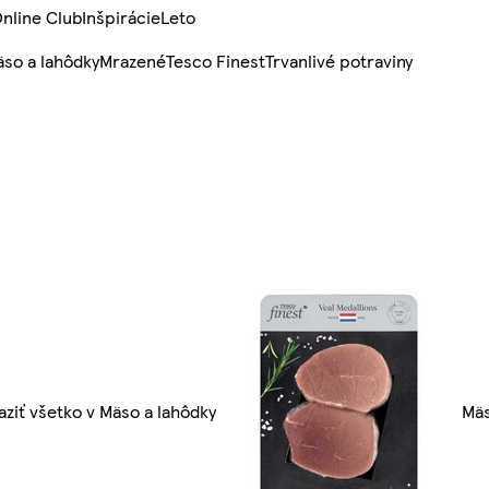
nline Club
Inšpirácie
Leto
so a lahôdky
Mrazené
Tesco Finest
Trvanlivé potraviny
aziť všetko v Mäso a lahôdky
Mä