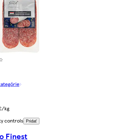
kategórie
€/kg
ty controls
Pridať
o Finest