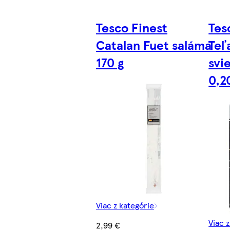
Tesco Finest
Tes
Catalan Fuet saláma
Teľ
170 g
svi
0,2
Viac z kategórie
Viac 
2,99 €