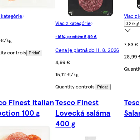
z kategórie
Viac z 
Viac z kategórie
€
-16%, predtým 5,99 €
 €/kg
7,83 €
Cena je platná do 11. 8. 2026
ity controls
Pridať
28,99 
4,99 €
Quanti
15,12 €/kg
Quantity controls
Pridať
co Finest Italian
Tesco Finest
Tesc
ection 100 g
Lovecká saláma
Sala
400 g