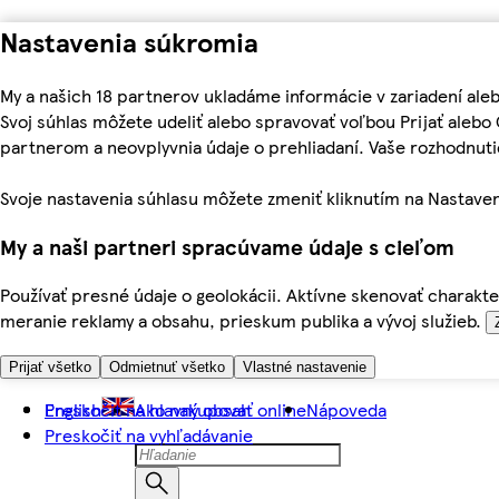
Nastavenia súkromia
My a našich 18 partnerov ukladáme informácie v zariadení ale
Svoj súhlas môžete udeliť alebo spravovať voľbou Prijať aleb
partnerom a neovplyvnia údaje o prehliadaní. Vaše rozhodnu
Svoje nastavenia súhlasu môžete zmeniť kliknutím na Nastaven
My a naši partneri spracúvame údaje s cieľom
Používať presné údaje o geolokácii. Aktívne skenovať charakter
meranie reklamy a obsahu, prieskum publika a vývoj služieb.
Prijať všetko
Odmietnuť všetko
Vlastné nastavenie
Preskočiť na hlavný obsah
English
Ako nakupovať online
Nápoveda
Preskočiť na vyhľadávanie