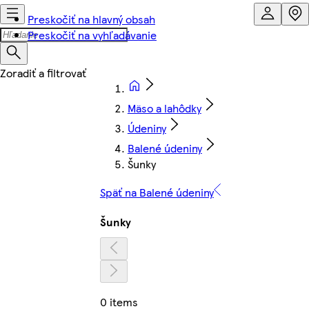
Preskočiť na hlavný obsah
Preskočiť na vyhľadávanie
Mäso a lahôdky
Údeniny
Balené údeniny
Šunky
Späť na Balené údeniny
Šunky
0 items