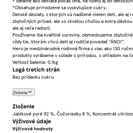
- ideálne ako desiata počas dňa, na výlety aj do detskýc
*Obsahuje prirodzene sa vyskytujúce cukry.
Detské desiaty, z ktorých sú nadšené nielen deti, ale aj 
zbytočných prísad, ale so skvelou chuťou a extra dávkou
ale aj veľa radosti.
Používame iba kvalitné suroviny, obmedzujeme zbytočné 
vždy tie, ktorým chcú deti aj rodičia povedať "ÁNO!".
Hero je medzinárodná rodinná firma s viac ako 130 ročn
produkty vyrábame v súlade s prírodou, s ohľadom na če
Veľkosť balenia: 0.1kg
Logá tretích strán
Bez prídavku cukru
Zloženie
Zloženie
Jablkové pyré 92 %, Čučoriedky 8 %, Koncentrát citróno
Výživové údaje
Výživové hodnoty