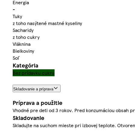
Energia
-
Tuky
z toho nasýtené mastné kyseliny
Sacharidy
z toho cukry
Vláknina
Bielkoviny
Soľ
Kategória
Bez prídavku cukru
Skladovanie a príprava
Príprava a použitie
Vhodné pre deti od 3 rokov. Pred konzumáciou obsah pre
Skladovanie
Skladujte na suchom mieste pri izbovej teplote. Otvoren