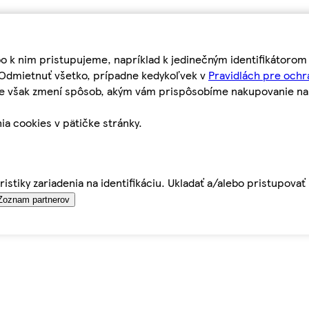
bo k nim pristupujeme, napríklad k jedinečným identifikátoro
o Odmietnuť všetko, prípadne kedykoľvek v
Pravidlách pre ochr
tie však zmení spôsob, akým vám prispôsobíme nakupovanie n
ia cookies v pätičke stránky.
istiky zariadenia na identifikáciu. Ukladať a/alebo pristupova
Zoznam partnerov