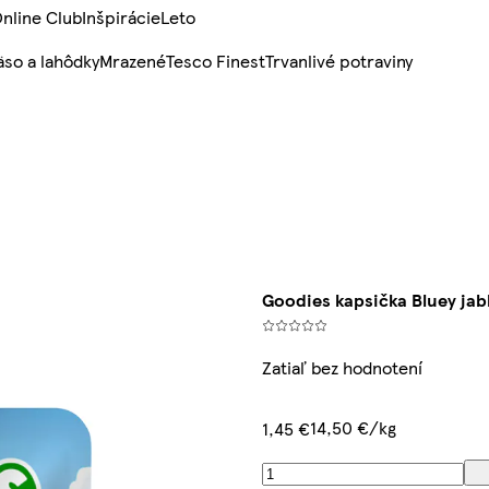
nline Club
Inšpirácie
Leto
so a lahôdky
Mrazené
Tesco Finest
Trvanlivé potraviny
Goodies kapsička Bluey jab
Zatiaľ bez hodnotení
14,50 €/kg
1,45 €