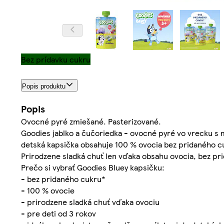
Bez prídavku cukru
Popis produktu
Popis
Ovocné pyré zmiešané. Pas­terizované.
Goodies jablko a čučoriedka - ovocné pyré vo vrecku s 
detská kapsička obsahuje 100 % ovocia bez pridaného cukr
Prirodzene sladká chuť len vďaka obsahu ovocia, bez pr
Prečo si vybrať Goodies Bluey kapsičku:
- bez pridaného cukru*
- 100 % ovocie
- prirodzene sladká chuť vďaka ovociu
- pre deti od 3 rokov