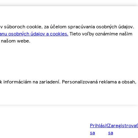
m v súboroch cookie, za účelom spracúvania osobných údajov.
anu osobných údajov a cookies.
Tieto voľby oznámime našim
a našom webe.
ť k informáciám na zariadení. Personalizovaná reklama a obsah,
Prihlásiť
Zaregistrovať
sa
sa