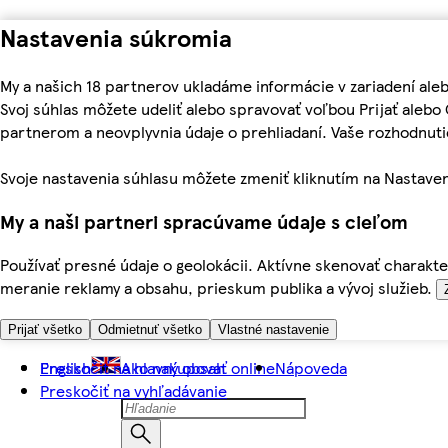
Nastavenia súkromia
My a našich 18 partnerov ukladáme informácie v zariadení ale
Svoj súhlas môžete udeliť alebo spravovať voľbou Prijať aleb
partnerom a neovplyvnia údaje o prehliadaní. Vaše rozhodnu
Svoje nastavenia súhlasu môžete zmeniť kliknutím na Nastaven
My a naši partneri spracúvame údaje s cieľom
Používať presné údaje o geolokácii. Aktívne skenovať charakter
meranie reklamy a obsahu, prieskum publika a vývoj služieb.
Prijať všetko
Odmietnuť všetko
Vlastné nastavenie
Preskočiť na hlavný obsah
English
Ako nakupovať online
Nápoveda
Preskočiť na vyhľadávanie