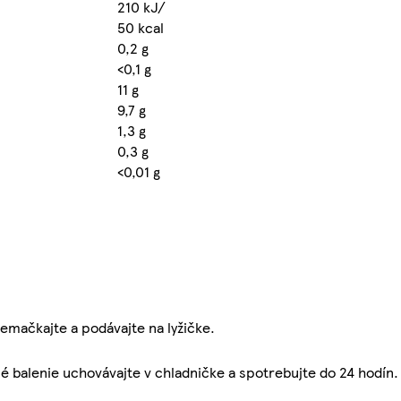
210 kJ/
50 kcal
0,2 g
<0,1 g
11 g
9,7 g
1,3 g
0,3 g
<0,01 g
mačkajte a podávajte na lyžičke.
é balenie uchovávajte v chladničke a spotrebujte do 24 hodín.