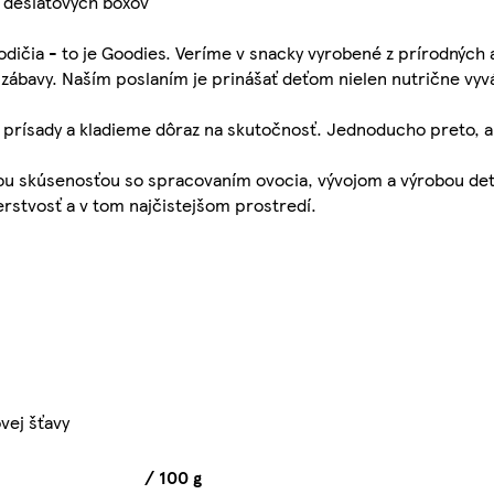
h desiatových boxov
rodičia - to je Goodies. Veríme v snacky vyrobené z prírodných
 zábavy. Naším poslaním je prinášať deťom nielen nutrične vyv
prísady a kladieme dôraz na skutočnosť. Jednoducho preto, a
ou skúsenosťou so spracovaním ovocia, vývojom a výrobou dets
rstvosť a v tom najčistejšom prostredí.
vej šťavy
/ 100 g