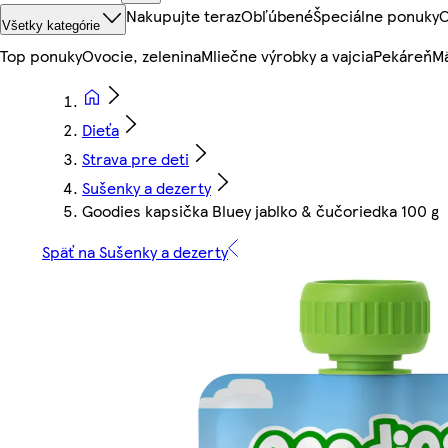
Nakupujte teraz
Obľúbené
Špeciálne ponuky
O
Všetky kategórie
Top ponuky
Ovocie, zelenina
Mliečne výrobky a vajcia
Pekáreň
Mä
Dieťa
Strava pre deti
Sušenky a dezerty
Goodies kapsička Bluey jablko & čučoriedka 100 g
Späť na Sušenky a dezerty