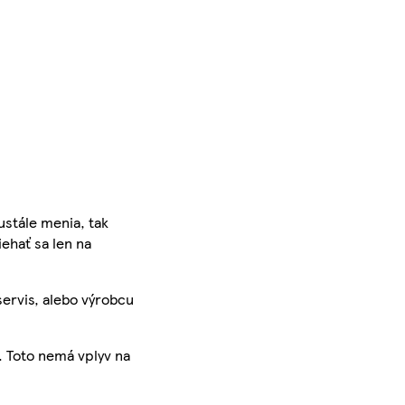
ustále menia, tak
iehať sa len na
servis, alebo výrobcu
. Toto nemá vplyv na