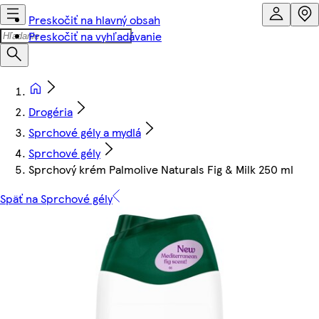
Preskočiť na hlavný obsah
Preskočiť na vyhľadávanie
Drogéria
Sprchové gély a mydlá
Sprchové gély
Sprchový krém Palmolive Naturals Fig & Milk 250 ml
Späť na Sprchové gély