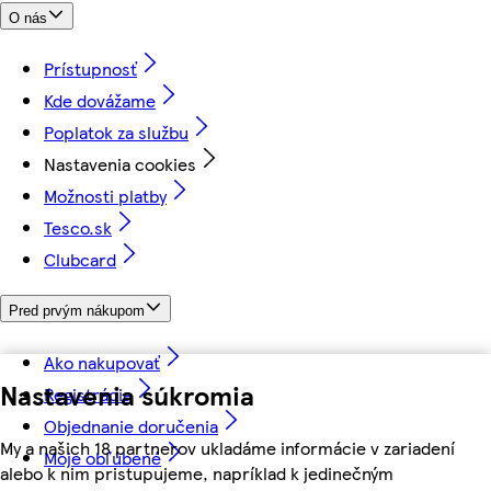
O nás
Prístupnosť
Kde dovážame
Poplatok za službu
Nastavenia cookies
Možnosti platby
Tesco.sk
Clubcard
Pred prvým nákupom
Ako nakupovať
Nastavenia súkromia
Registrácia
Objednanie doručenia
My a našich 18 partnerov ukladáme informácie v zariadení
Moje obľúbené
alebo k nim pristupujeme, napríklad k jedinečným