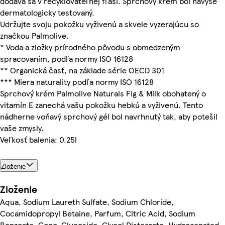
dodáva sa v recyklovateľnej fľaši. Sprchový krém bol navyše
dermatologicky testovaný.
Udržujte svoju pokožku vyživenú a skvele vyzerajúcu so
značkou Palmolive.
* Voda a zložky prírodného pôvodu s obmedzeným
spracovaním, podľa normy ISO 16128
** Organická časť, na základe série OECD 301
*** Miera naturality podľa normy ISO 16128
Sprchový krém Palmolive Naturals Fig & Milk obohatený o
vitamín E zanechá vašu pokožku hebkú a vyživenú. Tento
nádherne voňavý sprchový gél bol navrhnutý tak, aby potešil
vaše zmysly.
Veľkosť balenia: 0.25l
Zloženie
Zloženie
Aqua, Sodium Laureth Sulfate, Sodium Chloride,
Cocamidopropyl Betaine, Parfum, Citric Acid, Sodium
Benzoate, Coco-Glucoside, Glycol Distearate, Hydrogenated