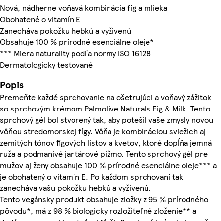
Nová, nádherne voňavá kombinácia fíg a mlieka
Obohatené o vitamín E
Zanecháva pokožku hebkú a vyživenú
Obsahuje 100 % prírodné esenciálne oleje*
*** Miera naturality podľa normy ISO 16128
Dermatologicky testované
Popis
Premeňte každé sprchovanie na ošetrujúci a voňavý zážitok
so sprchovým krémom Palmolive Naturals Fig & Milk. Tento
sprchový gél bol stvorený tak, aby potešil vaše zmysly novou
vôňou stredomorskej fígy. Vôňa je kombináciou sviežich aj
zemitých tónov figových listov a kvetov, ktoré dopĺňa jemná
ruža a podmanivé jantárové pižmo. Tento sprchový gél pre
mužov aj ženy obsahuje 100 % prírodné esenciálne oleje*** a
je obohatený o vitamín E. Po každom sprchovaní tak
zanecháva vašu pokožku hebkú a vyživenú.
Tento vegánsky produkt obsahuje zložky z 95 % prírodného
pôvodu*, má z 98 % biologicky rozložiteľné zloženie** a