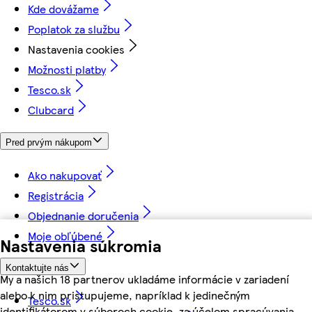
Kde dovážame
Poplatok za službu
Nastavenia cookies
Možnosti platby
Tesco.sk
Clubcard
Pred prvým nákupom
Ako nakupovať
Registrácia
Objednanie doručenia
Moje obľúbené
Nastavenia súkromia
Kontaktujte nás
My a našich 18 partnerov ukladáme informácie v zariadení
alebo k nim pristupujeme, napríklad k jedinečným
Tesco.sk
identifikátorom v súboroch cookie, za účelom spracúvania