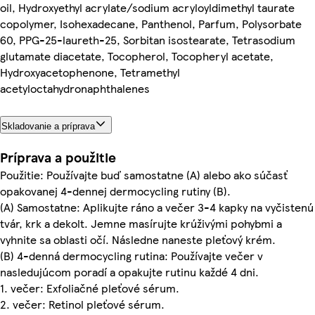
oil, Hydroxyethyl acrylate/sodium acryloyldimethyl taurate
copolymer, Isohexadecane, Panthenol, Parfum, Polysorbate
60, PPG-25-laureth-25, Sorbitan isostearate, Tetrasodium
glutamate diacetate, Tocopherol, Tocopheryl acetate,
Hydroxyacetophenone, Tetramethyl
acetyloctahydronaphthalenes
Skladovanie a príprava
Príprava a použitie
Použitie: Používajte buď samostatne (A) alebo ako súčasť
opakovanej 4-dennej dermocycling rutiny (B).
(A) Samostatne: Aplikujte ráno a večer 3-4 kapky na vyčistenú
tvár, krk a dekolt. Jemne masírujte krúživými pohybmi a
vyhnite sa oblasti očí. Následne naneste pleťový krém.
(B) 4-denná dermocycling rutina: Používajte večer v
nasledujúcom poradí a opakujte rutinu každé 4 dni.
1. večer: Exfoliačné pleťové sérum.
2. večer: Retinol pleťové sérum.