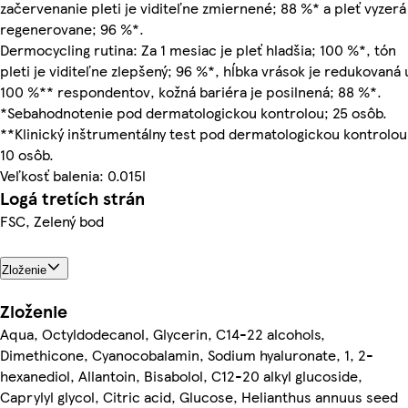
začervenanie pleti je viditeľne zmiernené; 88 %* a pleť vyzerá
regenerovane; 96 %*.
Dermocycling rutina: Za 1 mesiac je pleť hladšia; 100 %*, tón
pleti je viditeľne zlepšený; 96 %*, hĺbka vrások je redukovaná 
100 %** respondentov, kožná bariéra je posilnená; 88 %*.
*Sebahodnotenie pod dermatologickou kontrolou; 25 osôb.
**Klinický inštrumentálny test pod dermatologickou kontrolou
10 osôb.
Veľkosť balenia: 0.015l
Logá tretích strán
FSC, Zelený bod
Zloženie
Zloženie
Aqua, Octyldodecanol, Glycerin, C14-22 alcohols,
Dimethicone, Cyanocobalamin, Sodium hyaluronate, 1, 2-
hexanediol, Allantoin, Bisabolol, C12-20 alkyl glucoside,
Caprylyl glycol, Citric acid, Glucose, Helianthus annuus seed