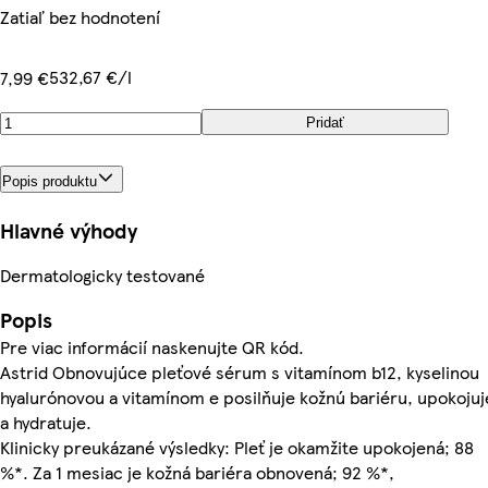
Zatiaľ bez hodnotení
532,67 €/l
7,99 €
Pridať
Popis produktu
Hlavné výhody
Dermatologicky testované
Popis
Pre viac informácií naskenujte QR kód.
Astrid Obnovujúce pleťové sérum s vitamínom b12, kyselinou
hyalurónovou a vitamínom e posilňuje kožnú bariéru, upokojuj
a hydratuje.
Klinicky preukázané výsledky: Pleť je okamžite upokojená; 88
%*. Za 1 mesiac je kožná bariéra obnovená; 92 %*,