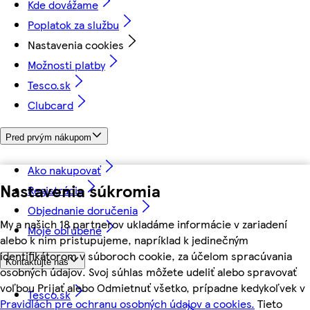
Kde dovážame
Poplatok za službu
Nastavenia cookies
Možnosti platby
Tesco.sk
Clubcard
Pred prvým nákupom
Ako nakupovať
Nastavenia súkromia
Registrácia
Objednanie doručenia
My a našich 18 partnerov ukladáme informácie v zariadení
Moje obľúbené
alebo k nim pristupujeme, napríklad k jedinečným
identifikátorom v súboroch cookie, za účelom spracúvania
Kontaktujte nás
osobných údajov. Svoj súhlas môžete udeliť alebo spravovať
voľbou Prijať alebo Odmietnuť všetko, prípadne kedykoľvek v
Tesco.sk
Pravidlách pre ochranu osobných údajov a cookies.
Tieto