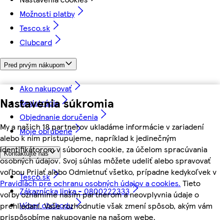
Možnosti platby
Tesco.sk
Clubcard
Pred prvým nákupom
Ako nakupovať
Nastavenia súkromia
Registrácia
Objednanie doručenia
My a našich 18 partnerov ukladáme informácie v zariadení
Moje obľúbené
alebo k nim pristupujeme, napríklad k jedinečným
identifikátorom v súboroch cookie, za účelom spracúvania
Kontaktujte nás
osobných údajov. Svoj súhlas môžete udeliť alebo spravovať
voľbou Prijať alebo Odmietnuť všetko, prípadne kedykoľvek v
Tesco.sk
Pravidlách pre ochranu osobných údajov a cookies.
Tieto
Zákaznícka linka - 0800222333
voľby oznámime našim partnerom a neovplyvnia údaje o
Výber obchodu
prehliadaní. Vaše rozhodnutie však zmení spôsob, akým vám
prispôsobíme nakupovanie na našom webe.