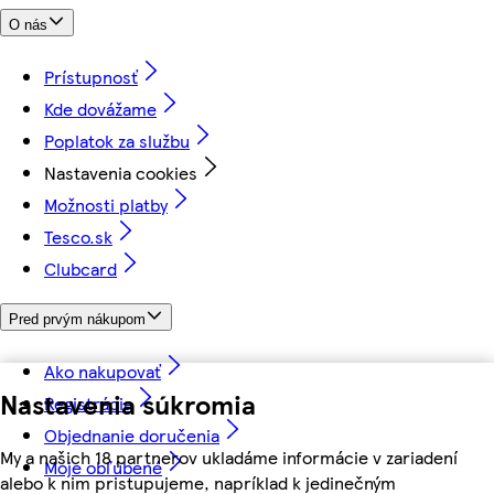
O nás
Prístupnosť
Kde dovážame
Poplatok za službu
Nastavenia cookies
Možnosti platby
Tesco.sk
Clubcard
Pred prvým nákupom
Ako nakupovať
Nastavenia súkromia
Registrácia
Objednanie doručenia
My a našich 18 partnerov ukladáme informácie v zariadení
Moje obľúbené
alebo k nim pristupujeme, napríklad k jedinečným