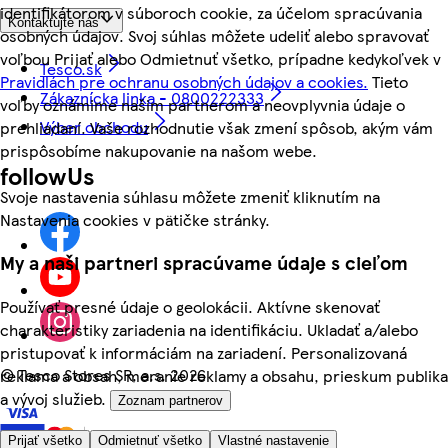
identifikátorom v súboroch cookie, za účelom spracúvania
Kontaktujte nás
osobných údajov. Svoj súhlas môžete udeliť alebo spravovať
voľbou Prijať alebo Odmietnuť všetko, prípadne kedykoľvek v
Tesco.sk
Pravidlách pre ochranu osobných údajov a cookies.
Tieto
Zákaznícka linka - 0800222333
voľby oznámime našim partnerom a neovplyvnia údaje o
Výber obchodu
prehliadaní. Vaše rozhodnutie však zmení spôsob, akým vám
prispôsobíme nakupovanie na našom webe.
followUs
Svoje nastavenia súhlasu môžete zmeniť kliknutím na
Nastavenia cookies v pätičke stránky.
My a naši partneri spracúvame údaje s cieľom
Používať presné údaje o geolokácii. Aktívne skenovať
charakteristiky zariadenia na identifikáciu. Ukladať a/alebo
pristupovať k informáciám na zariadení. Personalizovaná
©
Tesco Stores SR, a.s. 2026
reklama a obsah, meranie reklamy a obsahu, prieskum publika
a vývoj služieb.
Zoznam partnerov
Prijať všetko
Odmietnuť všetko
Vlastné nastavenie