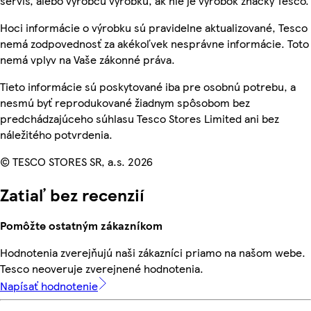
servis, alebo výrobcu výrobku, ak nie je výrobok značky Tesco.
Hoci informácie o výrobku sú pravidelne aktualizované, Tesco
nemá zodpovednosť za akékoľvek nesprávne informácie. Toto
nemá vplyv na Vaše zákonné práva.
Tieto informácie sú poskytované iba pre osobnú potrebu, a
nesmú byť reprodukované žiadnym spôsobom bez
predchádzajúceho súhlasu Tesco Stores Limited ani bez
náležitého potvrdenia.
© TESCO STORES SR, a.s. 2026
Zatiaľ bez recenzií
Pomôžte ostatným zákazníkom
Hodnotenia zverejňujú naši zákazníci priamo na našom webe.
Tesco neoveruje zverejnené hodnotenia.
Napísať hodnotenie