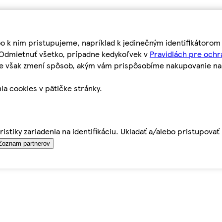
bo k nim pristupujeme, napríklad k jedinečným identifikátoro
o Odmietnuť všetko, prípadne kedykoľvek v
Pravidlách pre ochr
tie však zmení spôsob, akým vám prispôsobíme nakupovanie n
ia cookies v pätičke stránky.
istiky zariadenia na identifikáciu. Ukladať a/alebo pristupova
Zoznam partnerov