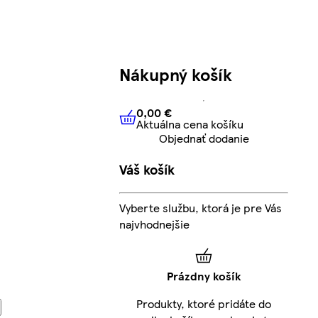
Nákupný košík
0,00 €
Aktuálna cena košíku
0,00 €
Aktuálna cena košíku
Objednať dodanie
Váš košík
Vyberte službu, ktorá je pre Vás
najvhodnejšie
Prázdny košík
Produkty, ktoré pridáte do