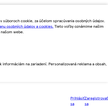
m v súboroch cookie, za účelom spracúvania osobných údajov.
anu osobných údajov a cookies.
Tieto voľby oznámime našim
a našom webe.
ť k informáciám na zariadení. Personalizovaná reklama a obsah,
Prihlásiť
Zaregistrovať
sa
sa