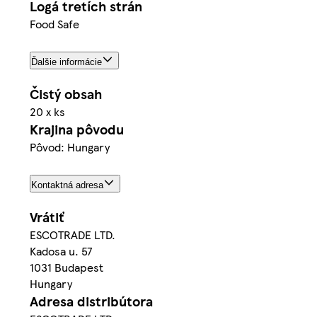
Logá tretích strán
Food Safe
Ďalšie informácie
Čistý obsah
20 x ks
Krajina pôvodu
Pôvod: Hungary
Kontaktná adresa
Vrátiť
ESCOTRADE LTD.
Kadosa u. 57
1031 Budapest
Hungary
Adresa distribútora