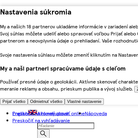
Nastavenia súkromia
My a našich 18 partnerov ukladáme informácie v zariadení ale
Svoj súhlas môžete udeliť alebo spravovať voľbou Prijať aleb
partnerom a neovplyvnia údaje o prehliadaní. Vaše rozhodnu
Svoje nastavenia súhlasu môžete zmeniť kliknutím na Nastaven
My a naši partneri spracúvame údaje s cieľom
Používať presné údaje o geolokácii. Aktívne skenovať charakter
meranie reklamy a obsahu, prieskum publika a vývoj služieb.
Prijať všetko
Odmietnuť všetko
Vlastné nastavenie
Preskočiť na hlavný obsah
English
Ako nakupovať online
Nápoveda
Preskočiť na vyhľadávanie