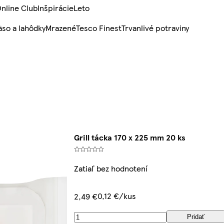
nline Club
Inšpirácie
Leto
so a lahôdky
Mrazené
Tesco Finest
Trvanlivé potraviny
Grill tácka 170 x 225 mm 20 ks
Zatiaľ bez hodnotení
0,12 €/kus
2,49 €
Pridať