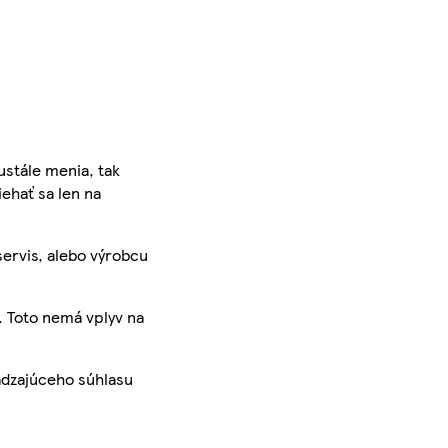
ustále menia, tak
iehať sa len na
servis, alebo výrobcu
. Toto nemá vplyv na
ádzajúceho súhlasu