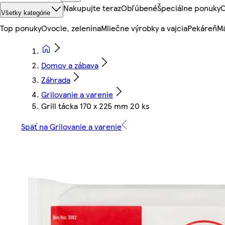
Nakupujte teraz
Obľúbené
Špeciálne ponuky
O
Všetky kategórie
Top ponuky
Ovocie, zelenina
Mliečne výrobky a vajcia
Pekáreň
Mä
Domov a zábava
Záhrada
Grilovanie a varenie
Grill tácka 170 x 225 mm 20 ks
Späť na Grilovanie a varenie