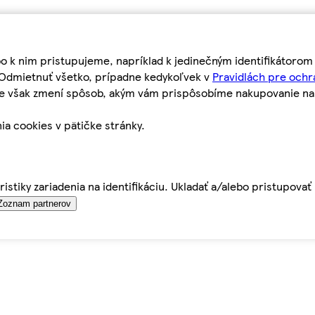
bo k nim pristupujeme, napríklad k jedinečným identifikátoro
o Odmietnuť všetko, prípadne kedykoľvek v
Pravidlách pre ochr
tie však zmení spôsob, akým vám prispôsobíme nakupovanie n
ia cookies v pätičke stránky.
istiky zariadenia na identifikáciu. Ukladať a/alebo pristupova
Zoznam partnerov