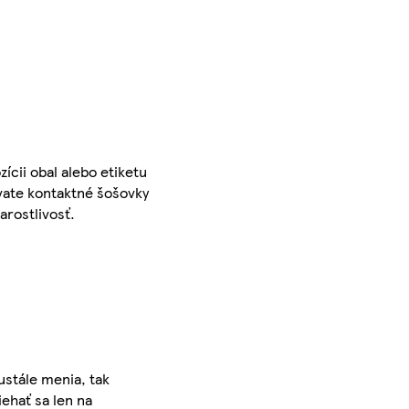
ícii obal alebo etiketu
vate kontaktné šošovky
arostlivosť.
ustále menia, tak
iehať sa len na