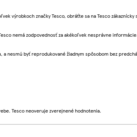
ľvek výrobkoch značky Tesco, obráťte sa na Tesco zákaznícky 
, Tesco nemá zodpovednosť za akékoľvek nesprávne informácie
bu, a nesmú byť reprodukované žiadnym spôsobom bez predch
webe. Tesco neoveruje zverejnené hodnotenia.