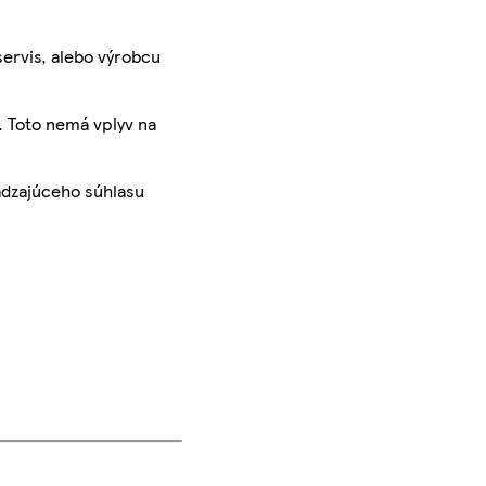
servis, alebo výrobcu
. Toto nemá vplyv na
ádzajúceho súhlasu