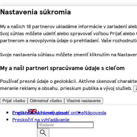
Nastavenia súkromia
My a našich 18 partnerov ukladáme informácie v zariadení ale
Svoj súhlas môžete udeliť alebo spravovať voľbou Prijať aleb
partnerom a neovplyvnia údaje o prehliadaní. Vaše rozhodnu
Svoje nastavenia súhlasu môžete zmeniť kliknutím na Nastaven
My a naši partneri spracúvame údaje s cieľom
Používať presné údaje o geolokácii. Aktívne skenovať charakter
meranie reklamy a obsahu, prieskum publika a vývoj služieb.
Prijať všetko
Odmietnuť všetko
Vlastné nastavenie
Preskočiť na hlavný obsah
English
Ako nakupovať online
Nápoveda
Preskočiť na vyhľadávanie