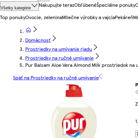
Nakupujte teraz
Obľúbené
Špeciálne ponuky
O
Všetky kategórie
Top ponuky
Ovocie, zelenina
Mliečne výrobky a vajcia
Pekáreň
Mä
Domácnosť
Prostriedky na umývanie riadu
Prostriedky na ručné umývanie
Pur Balsam Aloe Vera Almond Milk prostriedok na 
Späť na Prostriedky na ručné umývanie
P
Z
1