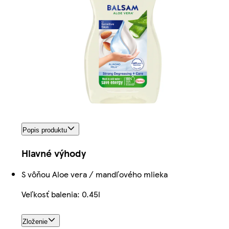
Popis produktu
Hlavné výhody
S vôňou Aloe vera / mandľového mlieka
Veľkosť balenia: 0.45l
Zloženie