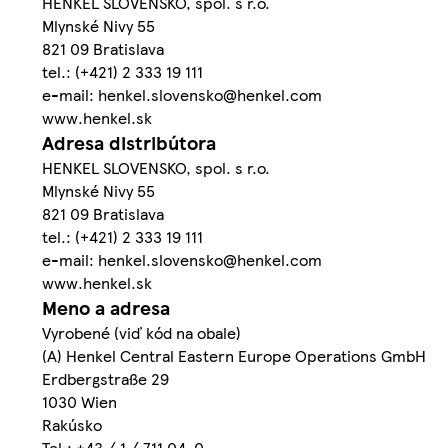
HENKEL SLOVENSKO, spol. s r.o.
Mlynské Nivy 55
821 09 Bratislava
tel.: (+421) 2 333 19 111
e-mail: henkel.slovensko@henkel.com
www.henkel.sk
Adresa distribútora
HENKEL SLOVENSKO, spol. s r.o.
Mlynské Nivy 55
821 09 Bratislava
tel.: (+421) 2 333 19 111
e-mail: henkel.slovensko@henkel.com
www.henkel.sk
Meno a adresa
Vyrobené (viď kód na obale)
(A) Henkel Central Eastern Europe Operations GmbH
Erdbergstraße 29
1030 Wien
Rakúsko
Tel.: +43 / 1 / 711 04-0