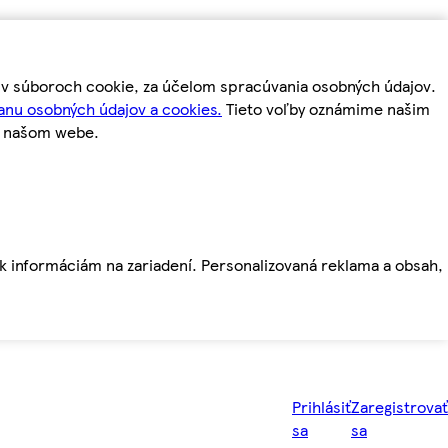
m v súboroch cookie, za účelom spracúvania osobných údajov.
anu osobných údajov a cookies.
Tieto voľby oznámime našim
a našom webe.
ť k informáciám na zariadení. Personalizovaná reklama a obsah,
Prihlásiť
Zaregistrovať
sa
sa