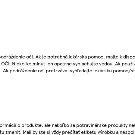
odráždenie očí. Ak je potrebná lekárska pomoc, majte k dispoz
OČÍ: Niekoľko minút ich opatrne vyplachujte vodou. Ak použí
í. Ak podráždenie očí pretrváva: vyhľadajte lekársku pomoc/st
ormácií o produkte, ale nakoľko sa potravinárske produkty ne
žu zmeniť. Mali by ste si vždy prečítať etiketu výrobku a nespol