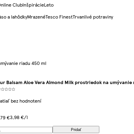
nline Club
Inšpirácie
Leto
so a lahôdky
Mrazené
Tesco Finest
Trvanlivé potraviny
umývanie riadu 450 ml
ur Balsam Aloe Vera Almond Milk prostriedok na umývanie 
atiaľ bez hodnotení
3,98 €/l
,79 €
Pridať