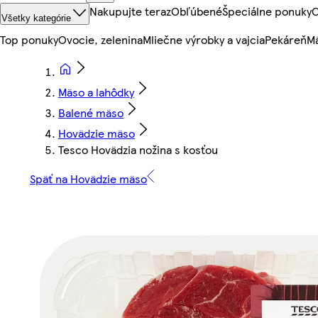
Nakupujte teraz
Obľúbené
Špeciálne ponuky
O
Všetky kategórie
Top ponuky
Ovocie, zelenina
Mliečne výrobky a vajcia
Pekáreň
Mä
Mäso a lahôdky
Balené mäso
Hovädzie mäso
Tesco Hovädzia nožina s kosťou
Späť na Hovädzie mäso