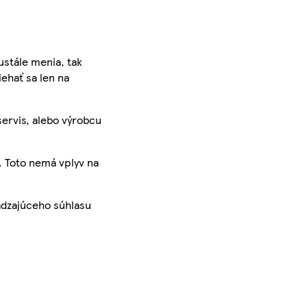
ustále menia, tak
iehať sa len na
servis, alebo výrobcu
. Toto nemá vplyv na
ádzajúceho súhlasu