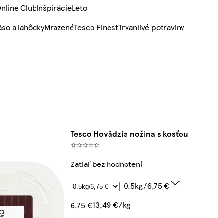
nline Club
Inšpirácie
Leto
so a lahôdky
Mrazené
Tesco Finest
Trvanlivé potraviny
Tesco Hovädzia nožina s kosťou
Zatiaľ bez hodnotení
0.5kg/6,75 €
13,49 €/kg
6,75 €