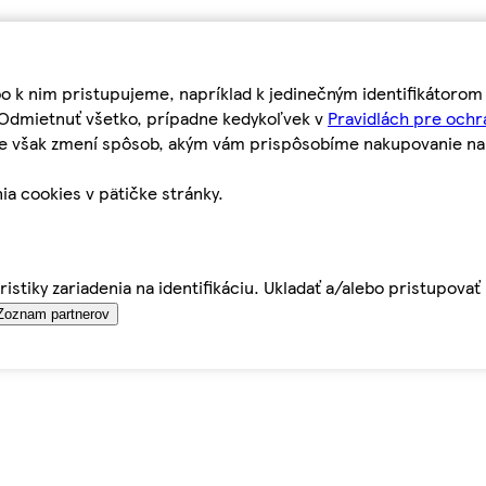
bo k nim pristupujeme, napríklad k jedinečným identifikátoro
o Odmietnuť všetko, prípadne kedykoľvek v
Pravidlách pre ochr
tie však zmení spôsob, akým vám prispôsobíme nakupovanie n
ia cookies v pätičke stránky.
istiky zariadenia na identifikáciu. Ukladať a/alebo pristupova
Zoznam partnerov