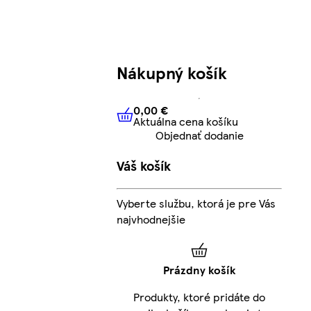
Nákupný košík
0,00 €
Aktuálna cena košíku
0,00 €
Aktuálna cena košíku
Objednať dodanie
Váš košík
Vyberte službu, ktorá je pre Vás
najvhodnejšie
Prázdny košík
Produkty, ktoré pridáte do