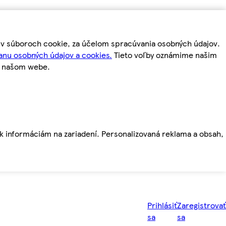
m v súboroch cookie, za účelom spracúvania osobných údajov.
anu osobných údajov a cookies.
Tieto voľby oznámime našim
a našom webe.
ť k informáciám na zariadení. Personalizovaná reklama a obsah,
Prihlásiť
Zaregistrovať
sa
sa