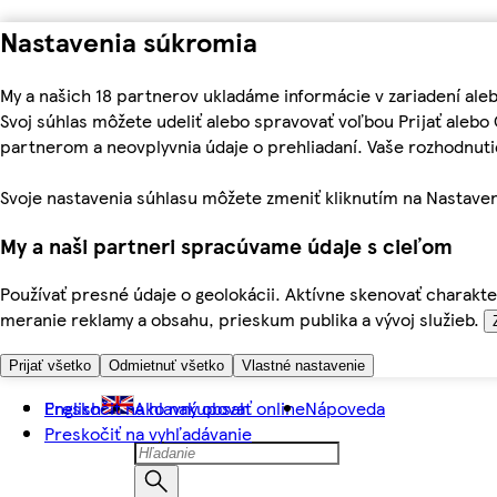
Nastavenia súkromia
My a našich 18 partnerov ukladáme informácie v zariadení ale
Svoj súhlas môžete udeliť alebo spravovať voľbou Prijať aleb
partnerom a neovplyvnia údaje o prehliadaní. Vaše rozhodnu
Svoje nastavenia súhlasu môžete zmeniť kliknutím na Nastaven
My a naši partneri spracúvame údaje s cieľom
Používať presné údaje o geolokácii. Aktívne skenovať charakter
meranie reklamy a obsahu, prieskum publika a vývoj služieb.
Prijať všetko
Odmietnuť všetko
Vlastné nastavenie
Preskočiť na hlavný obsah
English
Ako nakupovať online
Nápoveda
Preskočiť na vyhľadávanie