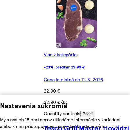
Viac z kategórie
-23%, predtým 29,99 €
Cena je platná do 11. 8. 2026
22,90 €
22,90 €/kg
Nastavenia súkromia
Quantity controls
Pridať
My a našich 18 partnerov ukladáme informácie v zariadení
alebo k nim pristupujeme, napríklad k jedinečným
Tesco Grill Master Hovädzí