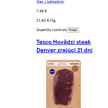
Viac z kategórie
7,49 €
21,40 €/kg
Quantity controls
Pridať
Tesco Hovädzí steak
Denver zrejúci 21 dní