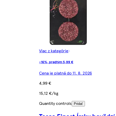
Viac z kategórie
-16%, predtým 5,99 €
Cena je platná do 11. 8. 2026
4,99 €
15,12 €/kg
Quantity controls
Pridať
Tesco Finest Írsky hovädzí