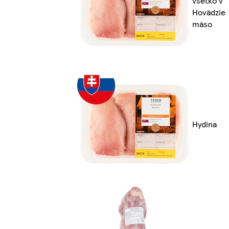
všetko v
Hovädzie
mäso
Hydina