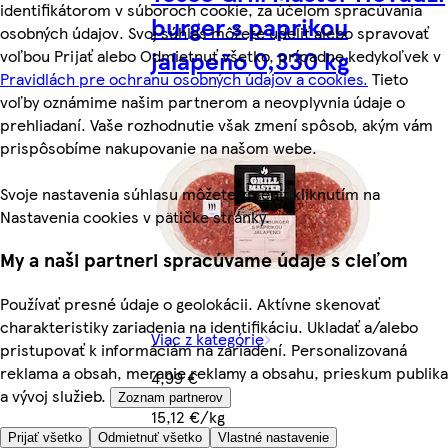
identifikátorom v súboroch cookie, za účelom spracúvania
burger s paprikou
osobných údajov. Svoj súhlas môžete udeliť alebo spravovať
jalapeño 0,330 kg
voľbou Prijať alebo Odmietnuť všetko, prípadne kedykoľvek v
Pravidlách pre ochranu osobných údajov a cookies.
Tieto
voľby oznámime našim partnerom a neovplyvnia údaje o
prehliadaní. Vaše rozhodnutie však zmení spôsob, akým vám
prispôsobíme nakupovanie na našom webe.
Svoje nastavenia súhlasu môžete zmeniť kliknutím na
Nastavenia cookies v pätičke stránky.
My a naši partneri spracúvame údaje s cieľom
Používať presné údaje o geolokácii. Aktívne skenovať
charakteristiky zariadenia na identifikáciu. Ukladať a/alebo
Viac z kategórie
pristupovať k informáciám na zariadení. Personalizovaná
reklama a obsah, meranie reklamy a obsahu, prieskum publika
4,99 €
a vývoj služieb.
Zoznam partnerov
15,12 €/kg
Prijať všetko
Odmietnuť všetko
Vlastné nastavenie