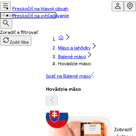
Preskočiť na hlavný obsah
Preskočiť na vyhľadávanie
Zrušiť filtre
Mäso a lahôdky
Balené mäso
Hovädzie mäso
Späť na Balené mäso
Hovädzie mäso
Zobraziť