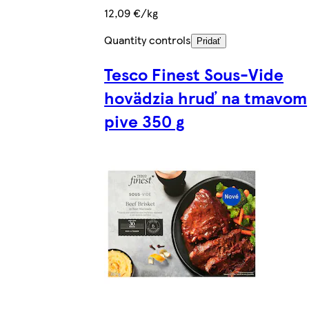
12,09 €/kg
Quantity controls
Pridať
Tesco Finest Sous-Vide
hovädzia hruď na tmavom
pive 350 g