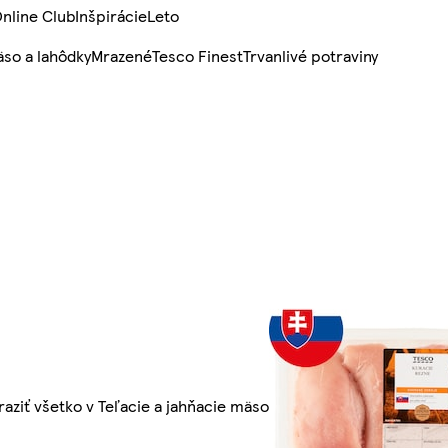
nline Club
Inšpirácie
Leto
so a lahôdky
Mrazené
Tesco Finest
Trvanlivé potraviny
raziť všetko v Teľacie a jahňacie mäso