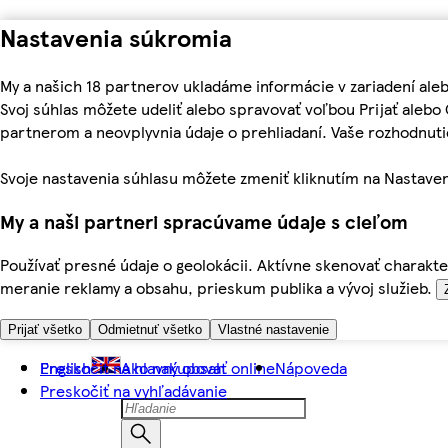
Nastavenia súkromia
My a našich 18 partnerov ukladáme informácie v zariadení ale
Svoj súhlas môžete udeliť alebo spravovať voľbou Prijať aleb
partnerom a neovplyvnia údaje o prehliadaní. Vaše rozhodnu
Svoje nastavenia súhlasu môžete zmeniť kliknutím na Nastaven
My a naši partneri spracúvame údaje s cieľom
Používať presné údaje o geolokácii. Aktívne skenovať charakter
meranie reklamy a obsahu, prieskum publika a vývoj služieb.
Prijať všetko
Odmietnuť všetko
Vlastné nastavenie
Preskočiť na hlavný obsah
English
Ako nakupovať online
Nápoveda
Preskočiť na vyhľadávanie