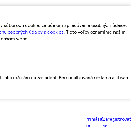
m v súboroch cookie, za účelom spracúvania osobných údajov.
anu osobných údajov a cookies.
Tieto voľby oznámime našim
a našom webe.
ť k informáciám na zariadení. Personalizovaná reklama a obsah,
Prihlásiť
Zaregistrovať
sa
sa