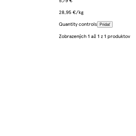
5,79 €
28,95 €/kg
Quantity controls
Pridať
Zobrazených
1 až 1
z
1
produktov