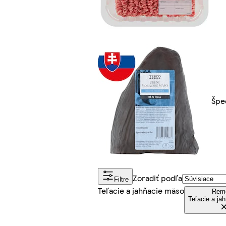
Špec
Zoradiť podľa
Filtre
Teľacie a jahňacie mäso
Rem
Teľacie a ja