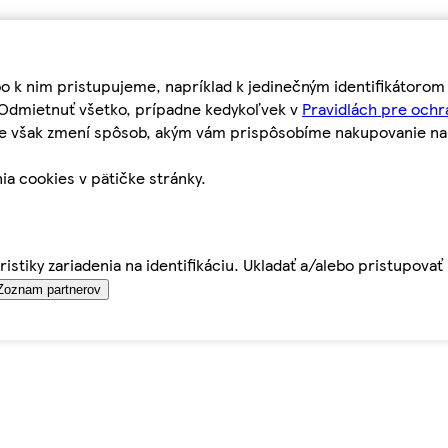
bo k nim pristupujeme, napríklad k jedinečným identifikátoro
o Odmietnuť všetko, prípadne kedykoľvek v
Pravidlách pre ochr
tie však zmení spôsob, akým vám prispôsobíme nakupovanie n
ia cookies v pätičke stránky.
istiky zariadenia na identifikáciu. Ukladať a/alebo pristupova
Zoznam partnerov