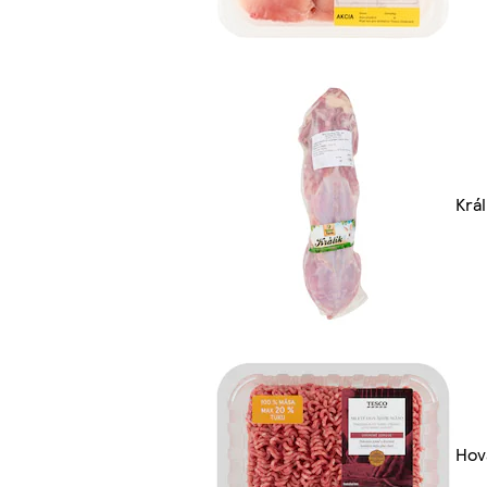
Krá
Hov