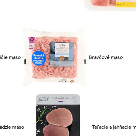
ličie mäso
Bravčové mäso
ädzie mäso
Teľacie a jahňacie 