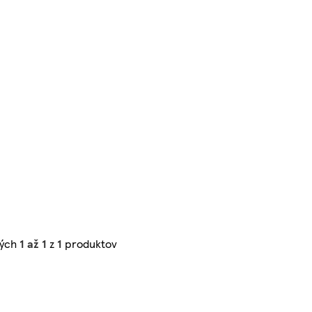
ných
1 až 1
z
1
produktov