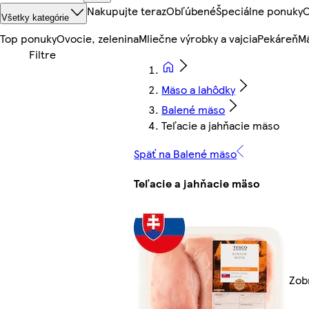
Nakupujte teraz
Obľúbené
Špeciálne ponuky
O
Všetky kategórie
Top ponuky
Ovocie, zelenina
Mliečne výrobky a vajcia
Pekáreň
Mä
Mäso a lahôdky
Balené mäso
Teľacie a jahňacie mäso
Späť na Balené mäso
Teľacie a jahňacie mäso
Zob