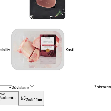
iality
Kosti
Zobraze
Súvisiace
ove
hňacie mäso
Zrušiť filtre