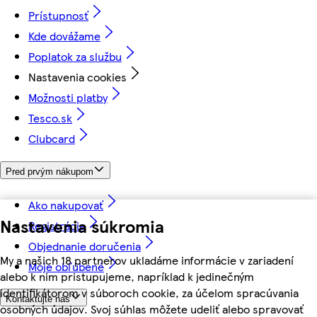
Prístupnosť
Kde dovážame
Poplatok za službu
Nastavenia cookies
Možnosti platby
Tesco.sk
Clubcard
Pred prvým nákupom
Ako nakupovať
Nastavenia súkromia
Registrácia
Objednanie doručenia
My a našich 18 partnerov ukladáme informácie v zariadení
Moje obľúbené
alebo k nim pristupujeme, napríklad k jedinečným
identifikátorom v súboroch cookie, za účelom spracúvania
Kontaktujte nás
osobných údajov. Svoj súhlas môžete udeliť alebo spravovať