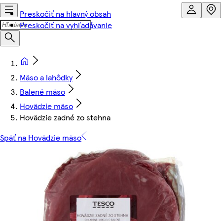
Preskočiť na hlavný obsah
Preskočiť na vyhľadávanie
Mäso a lahôdky
Balené mäso
Hovädzie mäso
Hovädzie zadné zo stehna
Späť na Hovädzie mäso