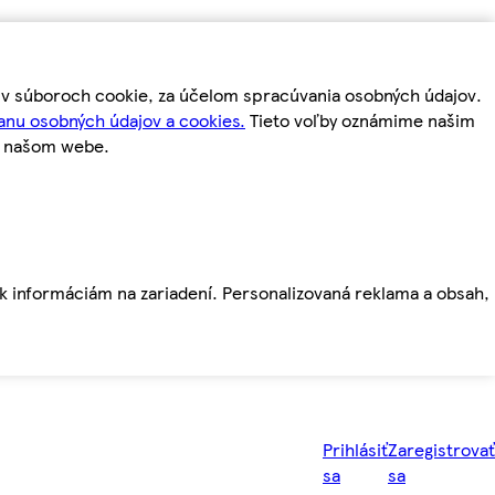
m v súboroch cookie, za účelom spracúvania osobných údajov.
anu osobných údajov a cookies.
Tieto voľby oznámime našim
a našom webe.
ť k informáciám na zariadení. Personalizovaná reklama a obsah,
Prihlásiť
Zaregistrovať
sa
sa