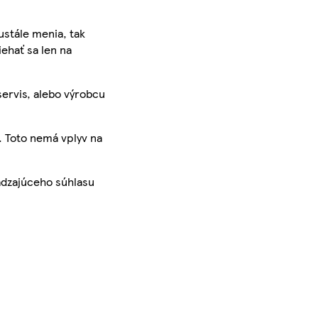
ustále menia, tak
iehať sa len na
servis, alebo výrobcu
. Toto nemá vplyv na
ádzajúceho súhlasu