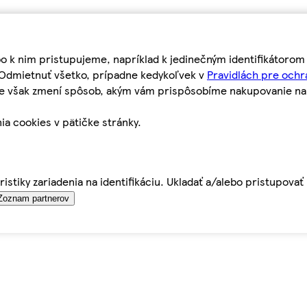
bo k nim pristupujeme, napríklad k jedinečným identifikátoro
o Odmietnuť všetko, prípadne kedykoľvek v
Pravidlách pre ochr
tie však zmení spôsob, akým vám prispôsobíme nakupovanie n
ia cookies v pätičke stránky.
istiky zariadenia na identifikáciu. Ukladať a/alebo pristupova
Zoznam partnerov