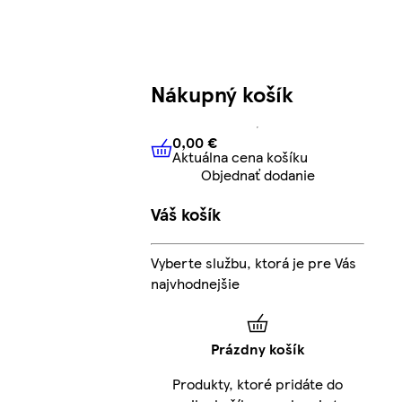
Nákupný košík
0,00 €
Aktuálna cena košíku
0,00 €
Aktuálna cena košíku
Objednať dodanie
Váš košík
Vyberte službu, ktorá je pre Vás
najvhodnejšie
Prázdny košík
Produkty, ktoré pridáte do