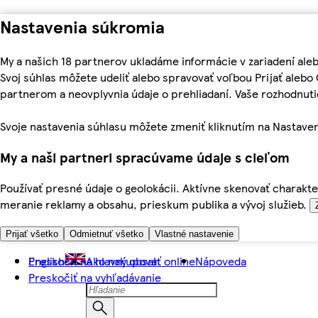
Nastavenia súkromia
My a našich 18 partnerov ukladáme informácie v zariadení ale
Svoj súhlas môžete udeliť alebo spravovať voľbou Prijať aleb
partnerom a neovplyvnia údaje o prehliadaní. Vaše rozhodnu
Svoje nastavenia súhlasu môžete zmeniť kliknutím na Nastaven
My a naši partneri spracúvame údaje s cieľom
Používať presné údaje o geolokácii. Aktívne skenovať charakter
meranie reklamy a obsahu, prieskum publika a vývoj služieb.
Prijať všetko
Odmietnuť všetko
Vlastné nastavenie
Preskočiť na hlavný obsah
English
Ako nakupovať online
Nápoveda
Preskočiť na vyhľadávanie