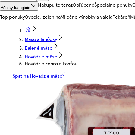
Nakupujte teraz
Obľúbené
Špeciálne ponuky
O
Všetky kategórie
Top ponuky
Ovocie, zelenina
Mliečne výrobky a vajcia
Pekáreň
Mä
Mäso a lahôdky
Balené mäso
Hovädzie mäso
Hovädzie rebro s kosťou
Späť na Hovädzie mäso