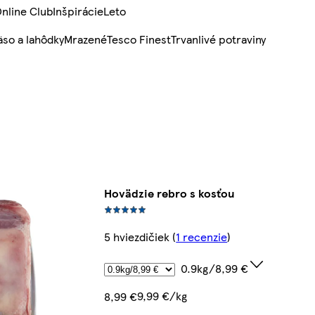
nline Club
Inšpirácie
Leto
so a lahôdky
Mrazené
Tesco Finest
Trvanlivé potraviny
Hovädzie rebro s kosťou
5 hviezdičiek
(
1 recenzie
)
0.9kg/8,99 €
9,99 €/kg
8,99 €