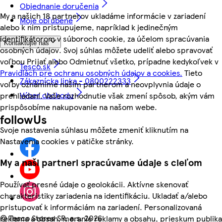
Objednanie doručenia
My a našich 18 partnerov ukladáme informácie v zariadení
Moje obľúbené
alebo k nim pristupujeme, napríklad k jedinečným
identifikátorom v súboroch cookie, za účelom spracúvania
Kontaktujte nás
osobných údajov. Svoj súhlas môžete udeliť alebo spravovať
voľbou Prijať alebo Odmietnuť všetko, prípadne kedykoľvek v
Tesco.sk
Pravidlách pre ochranu osobných údajov a cookies.
Tieto
Zákaznícka linka - 0800222333
voľby oznámime našim partnerom a neovplyvnia údaje o
Výber obchodu
prehliadaní. Vaše rozhodnutie však zmení spôsob, akým vám
prispôsobíme nakupovanie na našom webe.
followUs
Svoje nastavenia súhlasu môžete zmeniť kliknutím na
Nastavenia cookies v pätičke stránky.
My a naši partneri spracúvame údaje s cieľom
Používať presné údaje o geolokácii. Aktívne skenovať
charakteristiky zariadenia na identifikáciu. Ukladať a/alebo
pristupovať k informáciám na zariadení. Personalizovaná
©
Tesco Stores SR, a.s. 2026
reklama a obsah, meranie reklamy a obsahu, prieskum publika