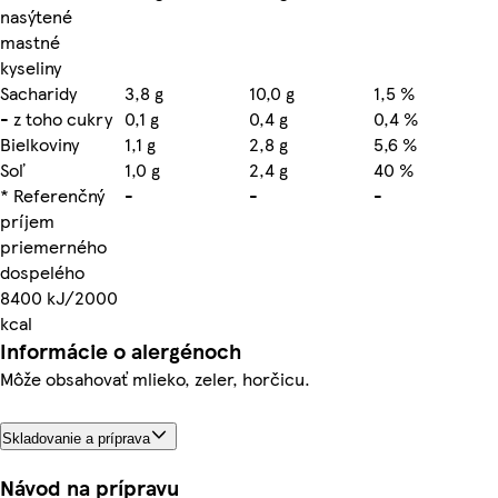
nasýtené
mastné
kyseliny
Sacharidy
3,8 g
10,0 g
1,5 %
- z toho cukry
0,1 g
0,4 g
0,4 %
Bielkoviny
1,1 g
2,8 g
5,6 %
Soľ
1,0 g
2,4 g
40 %
* Referenčný
-
-
-
príjem
priemerného
dospelého
8400 kJ/2000
kcal
Informácie o alergénoch
Môže obsahovať mlieko, zeler, horčicu.
Skladovanie a príprava
Návod na prípravu