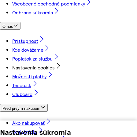
Všeobecné obchodné podmienky
Ochrana súkromia
O nás
Prístupnosť
Kde dovážame
Poplatok za službu
Nastavenia cookies
Možnosti platby
Tesco.sk
Clubcard
Pred prvým nákupom
Ako nakupovať
Nastavenia súkromia
Registrácia