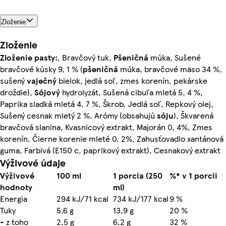
Zloženie
Zloženie
Zloženie pasty:
, Bravčový tuk,
Pšeničná
múka, Sušené
bravčové kúsky 9, 1 % (
pšeničná
múka, bravčové mäso 34 %,
sušený
vaječný
bielok, jedlá soľ, zmes korenín, pekárske
droždie),
Sójový
hydrolyzát, Sušená cibuľa mletá 5, 4 %,
Paprika sladká mletá 4, 7 %, Škrob, Jedlá soľ, Repkový olej,
Sušený cesnak mletý 2 %, Arómy (obsahujú
sóju
), Škvarená
bravčová slanina, Kvasnicový extrakt, Majorán 0, 4%, Zmes
korenín, Čierne korenie mleté 0, 2%, Zahusťovadlo xantánová
guma, Farbivá (E150 c, paprikový extrakt), Cesnakový extrakt
Výživové údaje
Výživové
100 ml
1 porcia (250
%* v 1 porcii
hodnoty
ml)
Energia
294 kJ/71 kcal
734 kJ/177 kcal
9 %
Tuky
5,6 g
13,9 g
20 %
- z toho
2,5 g
6,2 g
32 %