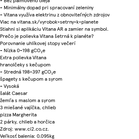
- Bez palmového oleja
- Minimálny dopad pri spracovaní zeleniny
- Vitana využíva elektrinu z obnoviteľných zdrojov
Viac na vitana.sk/vyrobok-setrny-k-planete
Stiahni si aplikáciu Vitana AR a zamier na symbol.
Prečo je polievka Vitana šetrná k planéte?
Porovnanie uhlíkovej stopy večerí
- Nízka 0-198 gCO₂e
Extra polievka Vitana
hranolčeky s kečupom
- Stredná 198-397 gCO₂e
špagety s kečupom a syrom
- Vysoká
šalát Caesar
žemľa s maslom a syrom
3 miešané vajíčka, chlieb
pizza Margherita
2 párky, chlieb a horčica
Zdroj: www.ci2.co.cz.
Veľkosť balenia: 0.095kg