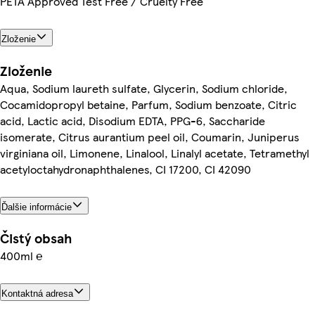
PETA Approved Test Free / Cruelty Free
Zloženie
Zloženie
Aqua, Sodium laureth sulfate, Glycerin, Sodium chloride,
Cocamidopropyl betaine, Parfum, Sodium benzoate, Citric
acid, Lactic acid, Disodium EDTA, PPG-6, Saccharide
isomerate, Citrus aurantium peel oil, Coumarin, Juniperus
virginiana oil, Limonene, Linalool, Linalyl acetate, Tetramethyl
acetyloctahydronaphthalenes, CI 17200, CI 42090
Ďalšie informácie
Čistý obsah
400ml ℮
Kontaktná adresa