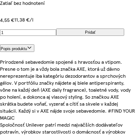
Zatiaľ bez hodnotení
11,38 €/l
4,55 €
Pridať
Popis produktu
Prirodzené sebavedomie spojené s hravosťou a vtipom.
Presne o tom je a vždy bola značka AXE, ktorá už dávno
nereprezentuje iba kategóriu dezodorantov a sprchových
gélov. V portfóliu značky nájdete aj biele antiperspiranty,
vône na každý deň (AXE daily fragrance), toaletné vody, vody
po holení, a dokonca aj vlasový styling. So značkou AXE
skrátka budete voňať, vyzerať a cítiť sa skvele v každej
situácii. Každý si v AXE nájde svoje sebavedomie. #FIND YOUR
MAGIC
Spoločnosť Unilever patrí medzi najväčších dodávateľov
potravín, výrobkov starostlivosti o domácnosť a výrobkov