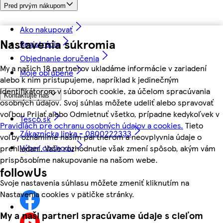
Pred prvým nákupom
Ako nakupovať
Nastavenia súkromia
Registrácia
Objednanie doručenia
My a našich 18 partnerov ukladáme informácie v zariadení
Moje obľúbené
alebo k nim pristupujeme, napríklad k jedinečným
identifikátorom v súboroch cookie, za účelom spracúvania
Kontaktujte nás
osobných údajov. Svoj súhlas môžete udeliť alebo spravovať
voľbou Prijať alebo Odmietnuť všetko, prípadne kedykoľvek v
Tesco.sk
Pravidlách pre ochranu osobných údajov a cookies.
Tieto
Zákaznícka linka - 0800222333
voľby oznámime našim partnerom a neovplyvnia údaje o
Výber obchodu
prehliadaní. Vaše rozhodnutie však zmení spôsob, akým vám
prispôsobíme nakupovanie na našom webe.
followUs
Svoje nastavenia súhlasu môžete zmeniť kliknutím na
Nastavenia cookies v pätičke stránky.
My a naši partneri spracúvame údaje s cieľom