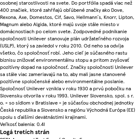
osobnej starostlivosti na svete. Do portfólia spadá viac než
400 značiek, ktoré zahŕňajú obľúbené značky ako Dove,
Rexona, Axe, Domestos, Cif, Savo, Hellmann´s, Knorr, Lipton,
Magnum alebo Algida, ktoré majú svoje stále miesto v
domácnostiach po celom svete. Zodpovedné podnikanie
spoločnosti Unilever stanovuje plán udržateľného rozvoja
(USLP), ktorý sa zaviedol v roku 2010. Od neho sa odvíja
všetko, čo spoločnosť robí. Jeho cieľ je súčasného rastu
biznisu znižovať environmentálnu stopu a pritom zvyšovať
pozitívny dopad na spoločnosť. Značky spoločnosti Unilever
sa stále viac zameriavajú na to, aby mali jasne stanovené
pozitívne spoločenské alebo environmentálne poslanie.
Spoločnosť Unilever vznikla v roku 1930 a prvú pobočku na
Slovensku otvorila v roku 1993. Unilever Slovensko, spol. s r.
o. - so sídlom v Bratislave - je súčasťou obchodnej jednotky
Česká republika a Slovensko a regiónu Východná Európa (EE)
spolu s ďalšími devätnástimi krajinami.
Veľkosť balenia: 0.4l
Logá tretích strán