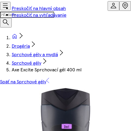
Preskočiť na hlavný obsah
Preskočiť na vyhľadávanie
Drogéria
Sprchové gély a mydlá
Sprchové gély
Axe Excite Sprchovací gél 400 ml
Späť na Sprchové gély