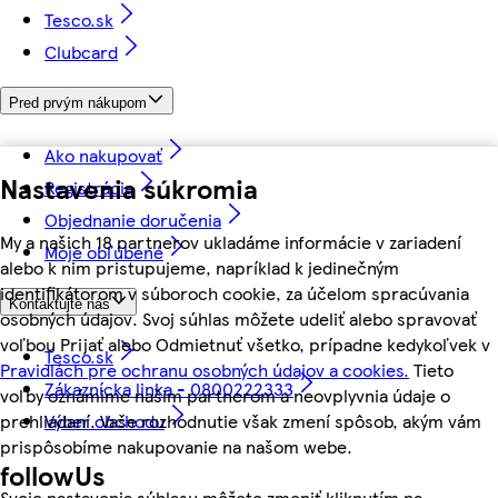
Tesco.sk
Clubcard
Pred prvým nákupom
Ako nakupovať
Nastavenia súkromia
Registrácia
Objednanie doručenia
My a našich 18 partnerov ukladáme informácie v zariadení
Moje obľúbené
alebo k nim pristupujeme, napríklad k jedinečným
identifikátorom v súboroch cookie, za účelom spracúvania
Kontaktujte nás
osobných údajov. Svoj súhlas môžete udeliť alebo spravovať
voľbou Prijať alebo Odmietnuť všetko, prípadne kedykoľvek v
Tesco.sk
Pravidlách pre ochranu osobných údajov a cookies.
Tieto
Zákaznícka linka - 0800222333
voľby oznámime našim partnerom a neovplyvnia údaje o
prehliadaní. Vaše rozhodnutie však zmení spôsob, akým vám
Výber obchodu
prispôsobíme nakupovanie na našom webe.
followUs
Svoje nastavenia súhlasu môžete zmeniť kliknutím na